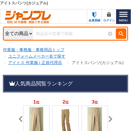
アイトスパンツ(カジュアル)
カテゴリー一覧
キーワード検索
会員登録
ログイン
お知らせ
特集・キャンペーン一覧
検索
作業服・事務服・事務用品トップ
初めての方へ
検索条件
ユニフォームメーカー名で探す
アイトス 作業服 | 正規代理店
アイトスパンツ(カジュアル)
お問い合わせ
商品カテゴリから選ぶ
サポート＆ヘルプ
人気商品閲覧ランキング
商品ステータスで絞る
FAX注文用紙の印刷
キャンペーン
おすすめ
1
2
3
4
位
位
位
位
ジャンブレの特長
NEW
売れ筋
新規登録キャンペーン
オリジナル
処分品
名入れ刺繍