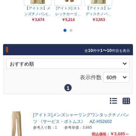
販売終了
【アイトス】メ
[アイトス] スト
【アイトス】レ
[アイトス]
販売価格(税抜き)で絞る
ンズチノパン(…
メーカーカタログ一覧
レッチカーゴ…
ディスチノパ…
ッチパンツ
￥3,674
￥5,214
￥3,553
￥4,961
円から
円まで
カタログ請求（無料）
10
1〜10
全
件中
件目を表示
試着サンプル無料貸し出し
表示件数
デジタルカタログ
1
クイックオーダー
（注文番号からご注文）
[アイトス]メンズシャーリングワンタックチノパン
ツ 《サービス・ボトムス》 AZ-HS2602
ログアウト
参考入り数：1
参考単価：3,685
￥3,685～
税込価格：