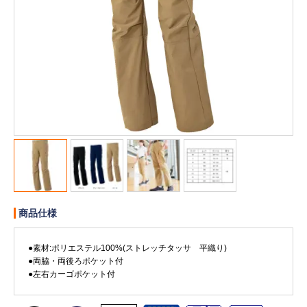
販売終了
販売価格(税抜き)で絞る
メーカーカタログ一覧
円から
円まで
カタログ請求（無料）
試着サンプル無料貸し出し
デジタルカタログ
商品仕様
クイックオーダー
（注文番号からご注文）
●素材:ポリエステル100%(ストレッチタッサ 平織り)
●両脇・両後ろポケット付
●左右カーゴポケット付
ログアウト