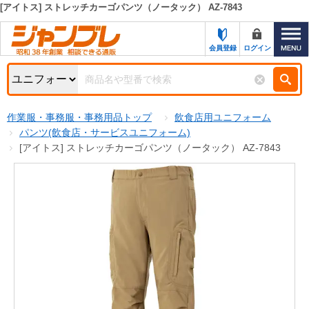
[アイトス] ストレッチカーゴパンツ（ノータック） AZ-7843
カテゴリー一覧
キーワード検索
会員登録
ログイン
お知らせ
特集・キャンペーン一覧
検索
作業服・事務服・事務用品トップ
飲食店用ユニフォーム
初めての方へ
検索条件
パンツ(飲食店・サービスユニフォーム)
[アイトス] ストレッチカーゴパンツ（ノータック） AZ-7843
お問い合わせ
商品カテゴリから選ぶ
サポート＆ヘルプ
商品ステータスで絞る
FAX注文用紙の印刷
キャンペーン
おすすめ
ジャンブレの特長
NEW
売れ筋
新規登録キャンペーン
オリジナル
処分品
名入れ刺繍