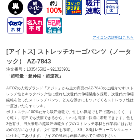
Myページ
見積書
お気に入り
アイコンの説明はこちら
[アイトス] ストレッチカーゴパンツ（ノータ
ック） AZ-7843
注文番号：103545502～921323901
「超軽量・超伸縮・超速乾」
AITOZの人気ブランド「アジト」から主力商品のAZ-7843のご紹介です!スト
レッチ性とキックバック性に優れた次世代の伸縮繊維を採用。次世代の伸縮
繊維を使ったストレッチパンツ。どんな動きにもついてくるストレッチ性は
一度はいたらヤミツキ。
ポリエステル100%だから吸汗速乾で、忙しい職場でも汗で蒸れにくく、す
ぐ乾く。毎日でも洗濯できるから、いつも清潔・快適に着用できます。色も
3色有り、男女兼用の超吸汗速乾タイプのストレッチ素材と作業着にはお勧
めの商品になります。女性需要を考慮し、3S、SSはレディースシルエット
に仕上げてあります。サイズの詳細は画像の表示でご確認下さい。