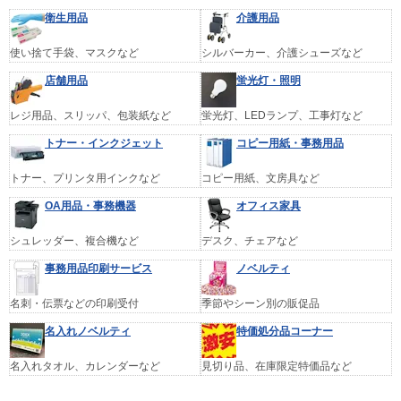
衛生用品
介護用品
使い捨て手袋、マスクなど
シルバーカー、介護シューズなど
店舗用品
蛍光灯・照明
レジ用品、スリッパ、包装紙など
蛍光灯、LEDランプ、工事灯など
トナー・インクジェット
コピー用紙・事務用品
トナー、プリンタ用インクなど
コピー用紙、文房具など
OA用品・事務機器
オフィス家具
シュレッダー、複合機など
デスク、チェアなど
事務用品印刷サービス
ノベルティ
名刺・伝票などの印刷受付
季節やシーン別の販促品
名入れノベルティ
特価処分品コーナー
名入れタオル、カレンダーなど
見切り品、在庫限定特価品など