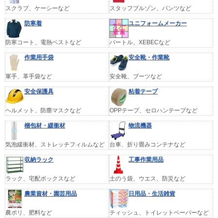
スクラブ、ケーシーなど
スタッフブルゾン、パンツなど
防寒着
ユニフォームメーカー
防寒コート、電熱ベストなど
バートル、XEBECなど
作業用手袋
安全靴・作業靴
軍手、革手袋など
安全靴、ブーツなど
安全保護具
粘着テープ
ヘルメット、防塵マスクなど
OPPテープ、セロハンテープなど
梱包材・緩衝材
物流機器
気泡緩衝材、ストレッチフィルムなど
台車、折り畳みコンテナなど
収納ラック
工事作業用品
ラック、宅配ボックスなど
土のう袋、ウエス、防災など
農業資材・園芸用品
日用品・生活雑貨
農ポリ、肥料など
ティッシュ、トイレットペーパーなど