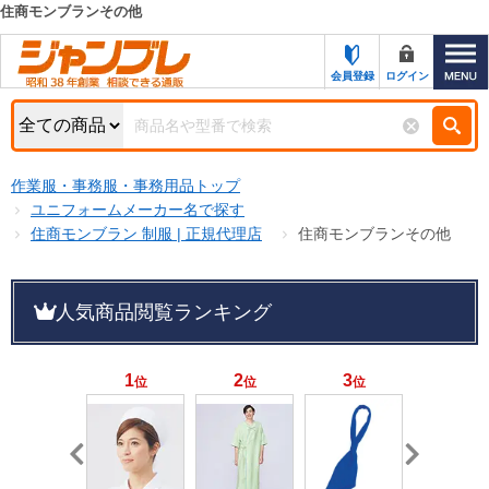
住商モンブランその他
カテゴリー一覧
キーワード検索
会員登録
ログイン
お知らせ
特集・キャンペーン一覧
検索
作業服・事務服・事務用品トップ
初めての方へ
検索条件
ユニフォームメーカー名で探す
住商モンブラン 制服 | 正規代理店
住商モンブランその他
お問い合わせ
商品カテゴリから選ぶ
サポート＆ヘルプ
人気商品閲覧ランキング
商品ステータスで絞る
FAX注文用紙の印刷
キャンペーン
おすすめ
1
2
3
4
位
位
位
位
ジャンブレの特長
NEW
売れ筋
新規登録キャンペーン
オリジナル
処分品
名入れ刺繍