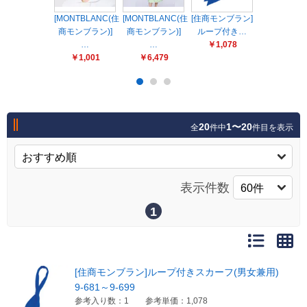
販売終了
[MONTBLANC(住
[MONTBLANC(住
[住商モンブラン]
[MONTBLA
販売価格(税抜き)で絞る
商モンブラン)]
メーカーカタログ一覧
商モンブラン)]
ループ付き…
商モンブラン
…
…
￥1,078
…
円から
￥1,001
￥6,479
￥2,288
円まで
カタログ請求（無料）
20
1〜20
全
件中
件目を表示
試着サンプル無料貸し出し
デジタルカタログ
表示件数
1
クイックオーダー
（注文番号からご注文）
[住商モンブラン]ループ付きスカーフ(男女兼用)
ログアウト
9-681～9-699
参考入り数：1
参考単価：1,078