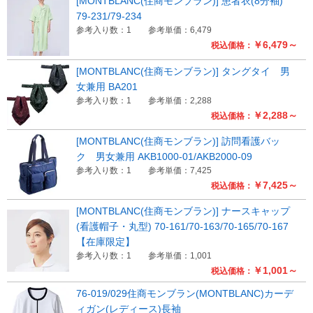
[MONTBLANC(住商モンブラン)] 患者衣(8分袖)
79-231/79-234
参考入り数：1
参考単価：6,479
￥6,479～
税込価格：
[MONTBLANC(住商モンブラン)] タングタイ 男
女兼用 BA201
参考入り数：1
参考単価：2,288
￥2,288～
税込価格：
[MONTBLANC(住商モンブラン)] 訪問看護バッ
ク 男女兼用 AKB1000-01/AKB2000-09
参考入り数：1
参考単価：7,425
￥7,425～
税込価格：
[MONTBLANC(住商モンブラン)] ナースキャップ
(看護帽子・丸型) 70-161/70-163/70-165/70-167
【在庫限定】
参考入り数：1
参考単価：1,001
￥1,001～
税込価格：
76-019/029住商モンブラン(MONTBLANC)カーデ
ィガン(レディース)長袖