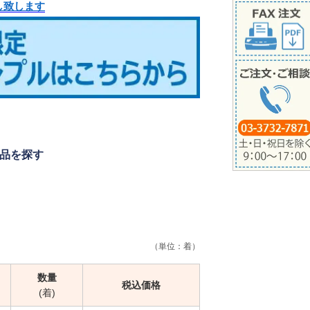
し致します
品を探す
（単位：着）
数量
税込価格
(着)