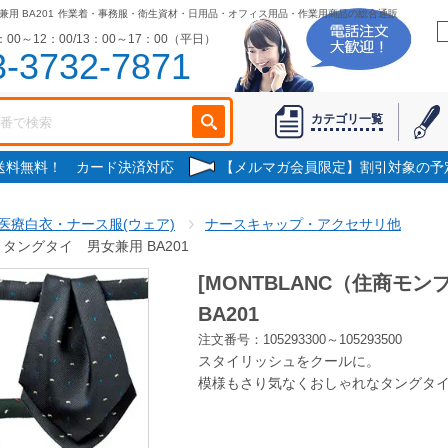
用 BA201
作業着・事務服・衛生資材・日用品・オフィス用品・作業用商品の総合通販
00～12：00/13：00～17：00（平日）
3-3732-7871
カテゴリ一覧
で送料無料！ カード決済対応
【メルマガ会員限定】割引対象の予
医療白衣・ナース服(ウェア)
ナースキャップ・アクセサリ他
 タングタイ 男女兼用 BA201
[MONTBLANC（住商モ
BA201
注文番号：105293300～105293500
スタイリッシュをクールに。
模様もさり気なくおしゃれなタングタ