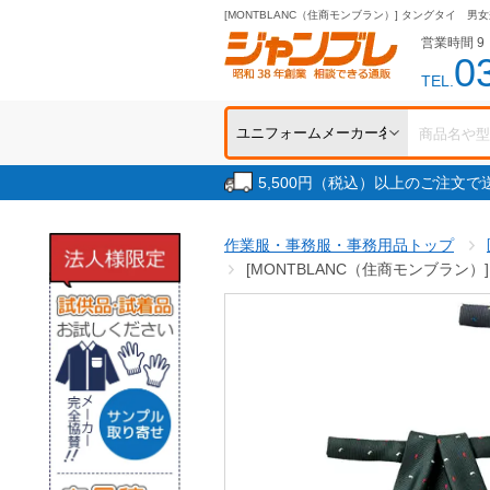
[MONTBLANC（住商モンブラン）] タングタイ 男女兼
営業時間 9：
0
TEL.
5,500円（税込）以上のご注文
作業服・事務服・事務用品トップ
[MONTBLANC（住商モンブラン）]