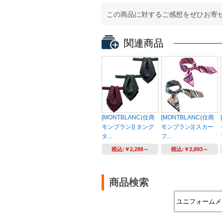
この商品に対するご感想をぜひお寄
関連商品
[MONTBLANC(住商
[MONTBLANC(住商
モンブラン)] タング
モンブラン)] スカー
タ...
フ...
税込:
￥2,288～
税込:
￥2,893～
商品検索