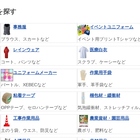
を探す
事務服
イベントユニフォーム
ブラウス、スカートなど
イベント用プリントTシャツな
レインウェア
医療白衣
コート、パンツなど
スクラブ、ケーシーなど
ユニフォームメーカー
作業用手袋
バートル、XEBECなど
軍手、革手袋など
粘着テープ
梱包材・緩衝材
OPPテープ、セロハンテープなど
気泡緩衝材、ストレッチフィル
工事作業用品
農業資材・園芸用品
土のう袋、ウエス、防災など
農ポリ、肥料など