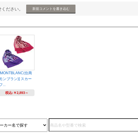
せください。
新規コメントを書き込む
[MONTBLANC(住商
モンブラン)] スカー
フ...
税込:
￥2,893～