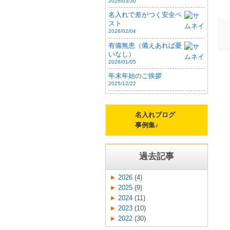
2026/03/30
け
名入れで差がつく安全ベ
請
スト
2026/02/04
プ
で
有備無患（備えあれば憂
いなし）
く
2026/01/05
す
年末年始のご挨拶
い
2025/12/22
の
後
で
名入れブログ
法
事例集♪
ご
か
過去記事
電
り
2026
(4)
ン
2025
(9)
用)
2024
(11)
9:
2023
(10)
17
2022
(30)
季