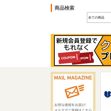
は
商品検索
厚
が
ン
い
も
も
扱
ナ
買
種
ご
値
伴
変
変
類
い
詳
割