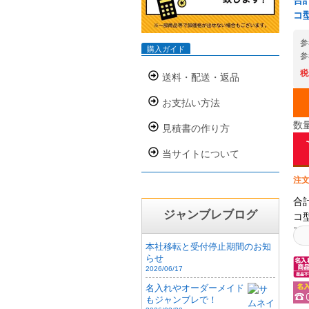
合計
コ
参
購入ガイド
参
税
送料・配送・返品
お支払い方法
数
見積書の作り方
当サイトについて
注文
合計
ジャンブレブログ
コ
既
ト
本社移転と受付停止期間のお知
らせ
で
2026/06/17
ー
名入れやオーダーメイド
け
もジャンブレで！
れ