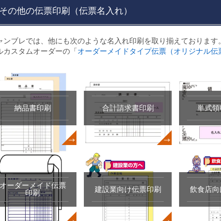
その他の伝票印刷（伝票名入れ）
ャンブレでは、他にも次のような名入れ印刷を取り揃えております
ルカスタムオーダーの「
オーダーメイドタイプ伝票（オリジナル伝
納品書印刷
合計請求書印刷
単式領
オーダーメイド伝票
建設業向け伝票印刷
飲食店向
印刷