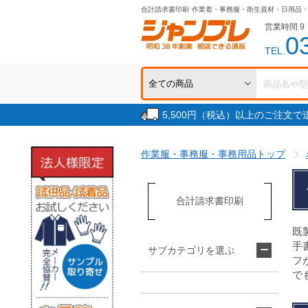
合計請求書印刷
作業着・事務服・衛生資材・日用品
営業時間 9：
0
TEL.
5,500円（税込）以上のご注文
作業服・事務服・事務用品トップ
合計請求書印刷
既
手
サブカテゴリを選ぶ
フ
で