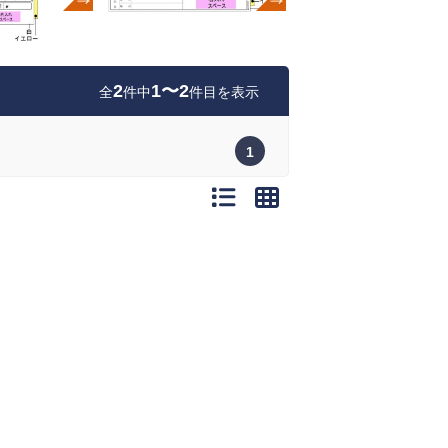
2
1〜2
全
件中
件目を表示
1