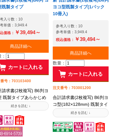
請求書(2枚複写)B6判 ヨ
新 合計請求書(2枚複写)B6判
型既製タイプ
ヨコ型既製タイプ(1パック
10冊入)
考入り数：10
考単価：3,949.4
参考入り数：10
￥39,494～
参考単価：3,949.4
込価格：
￥39,494～
税込価格：
商品詳細へ
商品詳細へ
量：
数量：
カートに入れる
カートに入れる
番号：703103400
注文番号：703001200
請求書(2枚複写) B6判ヨ
型 既製タイプあらかじめ
合計請求書(2枚複写) B6判ヨ
製デザインのフォーマッ
コ型(182×128mm) 既製タイ
をご用意した名入れ伝票
プあらかじめ既製デザイン
す。お客様は名入れスペ
のフォーマットをご用意し
スに印字する記載内容だ
た名入れ伝票です。お客様
のご指定で、簡単に名入
は名入れスペースに印字す
印刷伝票をお求めいただ
る記載内容だけのご指定