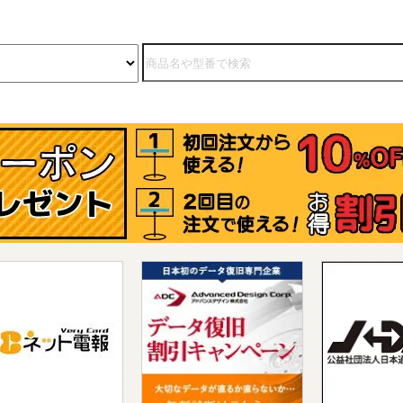
付いておりません。※紙
は均一です。※パンチ穴
不要な場合は注文書にパ
チ穴不要とご指示くださ
。パンチ穴なしの場合で
価格は同じです。ほかに
納品書や領収書もお取り
いしております。オリジ
ル印刷まとめて頼むとお
い得!伝票・封筒・名刺の3
類から2種類以上を同時に
注文いただくと、10%お
引きいたします。移転に
う住所・電話番号の一斉
更から開業や開店、社名
更、支社の開設など、書
を一式新しく取り揃えた
時などにお買い得です。
しくはこちら【おまとめ
引キャンペーン!】セット