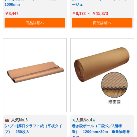
ージュ
1000mm
￥8,172 ～ ￥15,873
￥8,447
商品詳細へ
商品詳細へ
人気No.4
人気No.3
★
★
巻き段ボール（二段式／2層構
[ハプコ]厚口クラフト紙（平板タイ
造） 1200mm×30m 重量物用巻
プ） 250枚入