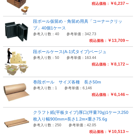
￥6,237～
税込価格：
段ボール仮留め・角留め用具「コーナークリッ
プ」40個1ケース
参考入り数：40
参考単価：342.73
￥13,709～
税込価格：
段ボールケース(A-1式タイプ)ベージュ
参考入り数：50
参考単価：163.44
￥8,172～
税込価格：
巻段ボール サイズ各種 長さ50m
参考入り数：1
参考単価：6,146
￥6,146～
税込価格：
クラフト紙(平板タイプ)厚口(坪量70g)1ケース250
枚入り幅900mm×長さ1.2m×重さ75.6g
参考入り数：250
参考単価：42.05
￥10,513～
税込価格：