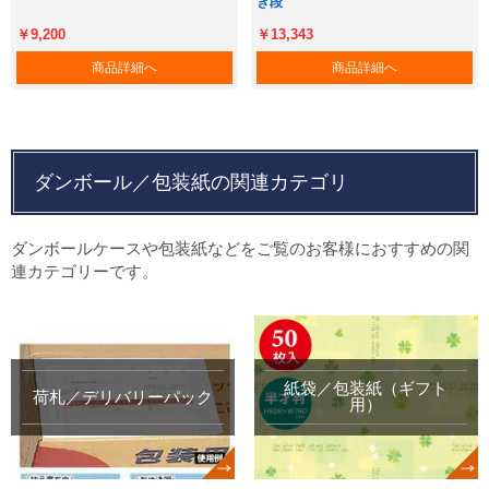
き段
￥13,343
￥9,200
商品詳細へ
商品詳細へ
ダンボール／包装紙の関連カテゴリ
ダンボールケースや包装紙などをご覧のお客様におすすめの関
連カテゴリーです。
紙袋／包装紙（ギフト
荷札／デリバリーパック
用）