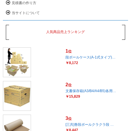
見積書の作り方
当サイトについて
人気商品売上ランキング
1
位
段ボールケース(A-1式タイプ)…
￥8,172
2
位
文書保存箱(A3/B4/A4/B5)各用…
￥15,829
3
位
[三共]巻段ボールクラクラ段 …
￥8,447