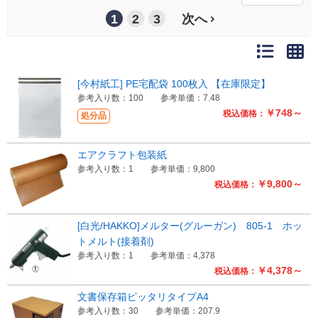
1
2
3
次へ
[今村紙工] PE宅配袋 100枚入 【在庫限定】
参考入り数：100
参考単価：7.48
￥748～
税込価格：
処分品
エアクラフト包装紙
参考入り数：1
参考単価：9,800
￥9,800～
税込価格：
[白光/HAKKO]メルター(グルーガン) 805-1 ホッ
トメルト(接着剤)
参考入り数：1
参考単価：4,378
￥4,378～
税込価格：
文書保存箱ピッタリタイプA4
参考入り数：30
参考単価：207.9