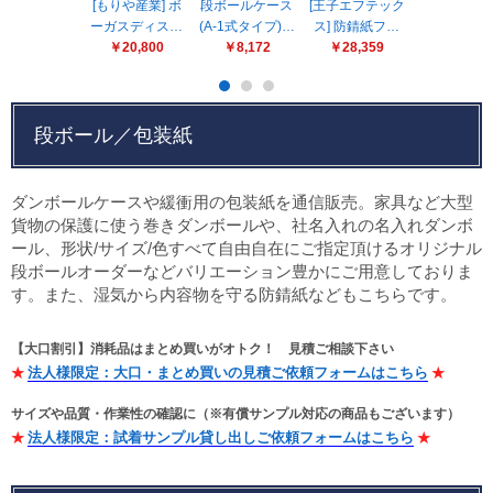
販売終了
[もりや産業] ボ
段ボールケース
[王子エフテック
[王子エフテ
ーガスディス…
(A-1式タイプ)…
ス] 防錆紙フ…
ス] 防錆紙
販売価格(税抜き)で絞る
￥20,800
￥8,172
￥28,359
￥55,37
メーカーカタログ一覧
円から
円まで
段ボール／包装紙
カタログ請求（無料）
ダンボールケースや緩衝用の包装紙を通信販売。家具など大型
試着サンプル無料貸し出し
貨物の保護に使う巻きダンボールや、社名入れの名入れダンボ
ール、形状/サイズ/色すべて自由自在にご指定頂けるオリジナル
段ボールオーダーなどバリエーション豊かにご用意しておりま
す。また、湿気から内容物を守る防錆紙などもこちらです。
デジタルカタログ
【大口割引】消耗品はまとめ買いがオトク！ 見積ご相談下さい
クイックオーダー
法人様限定：大口・まとめ買いの見積ご依頼フォームはこちら
（注文番号からご注文）
サイズや品質・作業性の確認に（※有償サンプル対応の商品もございます）
法人様限定：試着サンプル貸し出しご依頼フォームはこちら
ログアウト