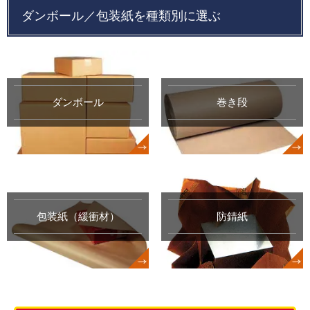
ダンボール／包装紙を種類別に選ぶ
Myページ
見積書
お気に入り
ダンボール
巻き段
包装紙（緩衝材）
防錆紙