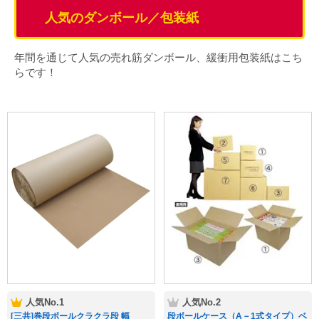
人気のダンボール／包装紙
年間を通じて人気の売れ筋ダンボール、緩衝用包装紙はこち
らです！
人気No.2
人気No.1
段ボールケース（A－1式タイプ）ベ
[三共]巻段ボールクラクラ段 幅