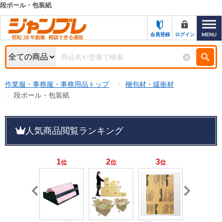
段ボール・包装紙
カテゴリー一覧
キーワード検索
会員登録
ログイン
お知らせ
特集・キャンペーン一覧
検索
作業服・事務服・事務用品トップ
梱包材・緩衝材
初めての方へ
検索条件
段ボール・包装紙
お問い合わせ
商品カテゴリから選ぶ
人気商品閲覧ランキング
サポート＆ヘルプ
商品ステータスで絞る
FAX注文用紙の印刷
キャンペーン
1
2
3
4
位
位
位
位
おすすめ
ジャンブレの特長
NEW
売れ筋
新規登録キャンペーン
オリジナル
処分品
名入れ刺繍