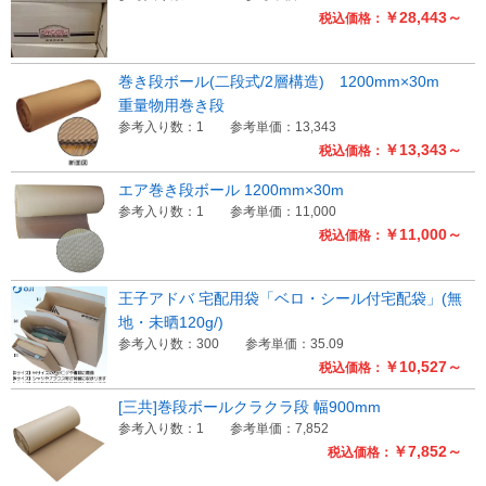
￥28,443～
税込価格：
巻き段ボール(二段式/2層構造) 1200mm×30m
重量物用巻き段
参考入り数：1
参考単価：13,343
￥13,343～
税込価格：
エア巻き段ボール 1200mm×30m
参考入り数：1
参考単価：11,000
￥11,000～
税込価格：
王子アドバ 宅配用袋「ベロ・シール付宅配袋」(無
地・未晒120g/)
参考入り数：300
参考単価：35.09
￥10,527～
税込価格：
[三共]巻段ボールクラクラ段 幅900mm
参考入り数：1
参考単価：7,852
￥7,852～
税込価格：