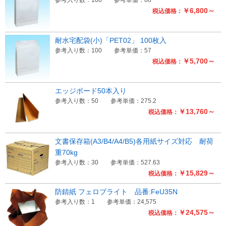
￥6,800～
税込価格：
耐水宅配袋(小)「PET02」 100枚入
参考入り数：100
参考単価：57
￥5,700～
税込価格：
エッジボード50本入り
参考入り数：50
参考単価：275.2
￥13,760～
税込価格：
文書保存箱(A3/B4/A4/B5)各用紙サイズ対応 耐荷
重70kg
参考入り数：30
参考単価：527.63
￥15,829～
税込価格：
防錆紙 フェロブライト 品番:FeU35N
参考入り数：1
参考単価：24,575
￥24,575～
税込価格：