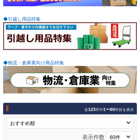
◆引越し用品特集
◆物流・倉庫業向け商品特集
123
1〜60
全
件中
件目を表示
表示件数