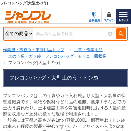
フレコンバッグ(大型土のう)
カテゴリー一覧
キーワード検索
会員登録
ログイン
お知らせ
特集・キャンペーン一覧
検索
作業服・事務服・事務用品トップ
工事・作業用品
初めての方へ
検索条件
土のう袋・ガラ袋・フレコンバッグ・モッコ・回収袋
フレコンバッグ(大型土のう)
お問い合わせ
商品カテゴリから選ぶ
フレコンバッグ・大型土のう・トン袋
サポート＆ヘルプ
商品ステータスで絞る
FAX注文用紙の印刷
キャンペーン
フレコンバッグは土のう袋やガラ入れ袋より大型・大容量の保
おすすめ
管運搬袋です。穀物や飼料など商品の運搬、護岸工事などでの
ジャンブレの特長
NEW
土のう袋代わり、土木建設工事や災害復旧時における大量の産
売れ筋
廃回収用など屋外の様々な現場で利用されます。
新規登録キャンペーン
オリジナル
一般的には直径と高さが各1mの容量1000L・耐荷重1t（トン袋
の由来）程度の製品が中心ですが、ハーフサイズから倍の2tま
処分品
名入れ刺繍