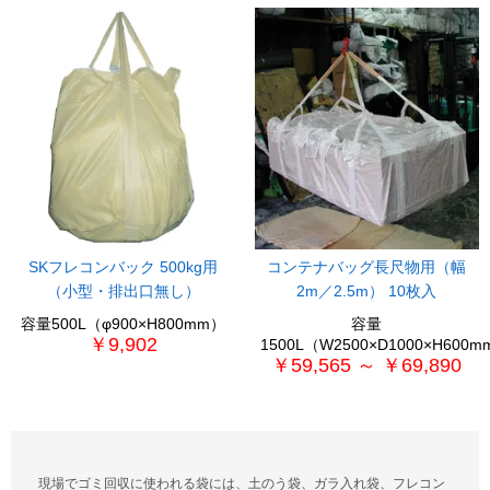
コンテナバッグ長尺物用（幅
SKフレコンバック 500kg用
2m／2.5m） 10枚入
（小型・排出口無し）
容量
容量500L（φ900×H800mm）
￥9,902
1500L（W2500×D1000×H600
￥59,565 ～ ￥69,890
現場でゴミ回収に使われる袋には、土のう袋、ガラ入れ袋、フレコン