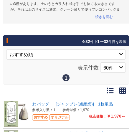
の3種があります。土のうとガラ入れ袋は手でも持てる大きさです
が、それ以上のサイズは通常、クレーン吊りで使うフレコンバッグま
で一気に大きくなってしまいます。ここでご紹介しているのは通常よ
り小さいサイズ3種類と、一般のフレコンより大きいサイズ1種類で
す。
『ハーフドラムバッグ』はその名の通りドラム缶の半分のサイズで
す。少量の輸送や、高密度で比重の重い重金属などの運搬に便利で
32
1〜32
全
件中
件目を表示
す。
『200Lコンテナバッグ』はちょうどドラム缶1本分ですので、いつも
扱っている現場だとフレコンより容量の見当をつけやすく便利なサイ
ズです。
『500Lコンテナバッグ』は通常のハーフサイズ。ご紹介した製品以外
表示件数
にも高グレードタイプなど複数の500Lバッグを販売中です。
最後にご紹介する『1500L（長尺）コンテナバッグ』は逆に一般サイ
1
ズでは小さすぎる場合に吊り下げなどで使える大型のコンテナバッグ
です。ボード類をはじめ、破損させられない製品、商品の輸送や移動
に活躍します。
1t バッグ | [ジャンブレ(旭産業)] 1枚単品
参考入り数：1
参考単価：1,970
￥1,970～
税込価格：
おすすめ
オリジナル