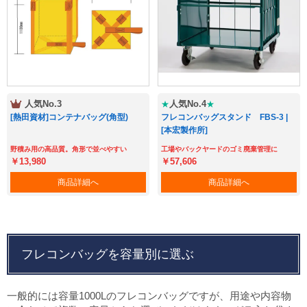
人気No.3
人気No.4
★
★
[熱田資材]コンテナバッグ(角型)
フレコンバッグスタンド FBS-3 |
[本宏製作所]
野積み用の高品質。角形で並べやすい
工場やバックヤードのゴミ廃棄管理に
￥13,980
￥57,606
商品詳細へ
商品詳細へ
フレコンバッグを容量別に選ぶ
一般的には容量1000Lのフレコンバッグですが、用途や内容物