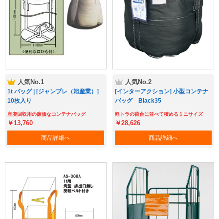
Myページ
見積書
お気に入り
人気No.1
人気No.2
1t バッグ | [ジャンブレ（旭産業）]
[インターアクション] 小型コンテナ
10枚入り
バッグ Black35
産廃回収用の廉価なコンテナバッグ
軽トラの荷台に並べて積めるミニサイズ
￥13,760
￥28,626
商品詳細へ
商品詳細へ