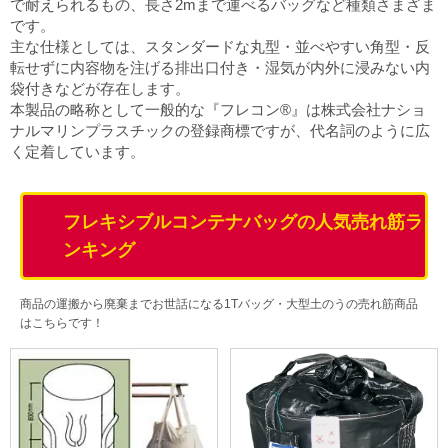
で耐えられるもの、長さ2mまで運べるバッグなど種類さまざま
販売終了
です。
販売価格(税抜き)で絞る
主な仕様としては、スタンダードな丸型・並べやすい角型・反
メーカーカタログ一覧
転せずに内容物を注げる排出口付き・湿気が内外に浸みない内
円から
袋付きなどが存在します。
本製品の略称として一般的な『フレコン®』は株式会社ナショ
円まで
ナルマリンプラスチックの登録商標ですが、代名詞のように広
カタログ請求（無料）
く定着しています。
試着サンプル無料貸し出し
フレキシブルコンテナバッグの人気売れ筋ラ
ンキング
デジタルカタログ
商品の運搬から廃棄までお世話になる1Tバッグ・大型土のうの売れ筋商品
はこちらです！
クイックオーダー
（注文番号からご注文）
ログアウト