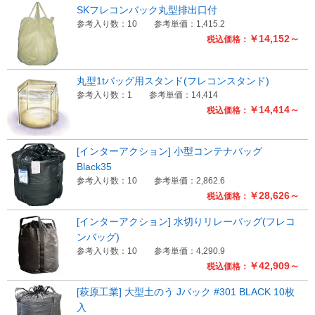
SKフレコンバック丸型排出口付
参考入り数：10
参考単価：1,415.2
￥14,152～
税込価格：
丸型1tバッグ用スタンド(フレコンスタンド)
参考入り数：1
参考単価：14,414
￥14,414～
税込価格：
[インターアクション] 小型コンテナバッグ
Black35
参考入り数：10
参考単価：2,862.6
￥28,626～
税込価格：
[インターアクション] 水切りリレーバッグ(フレコ
ンバッグ)
参考入り数：10
参考単価：4,290.9
￥42,909～
税込価格：
[萩原工業] 大型土のう Jバック #301 BLACK 10枚
入