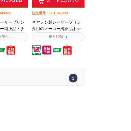
トに入れる
カートに入れる
49800
注文番号：501049900
ーザープリン
キヤノン製レーザープリン
ー純正品トナ
タ用のメーカー純正品トナ
品はプリンタ
ーです。純正品はプリンタ
が自社製造し
製造メーカーが自社製造し
頼性が高い製
ているため信頼性が高い製
入時は対応機
品です。ご購入時は対応機
くご確認くだ
種・型番をよくご確認くだ
さい。
1