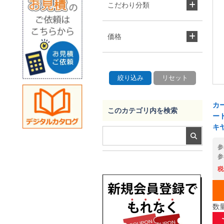
こだわり分類
価格
カ
このカテゴリ内を検索
ート
キヤ
参
参
税
数