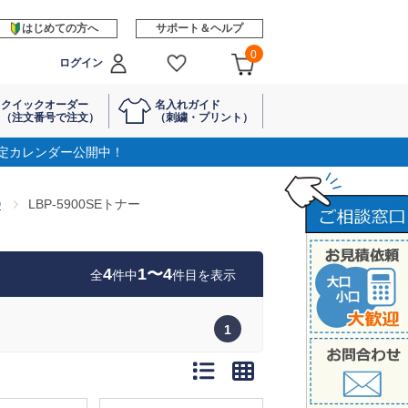
はじめての方へ
サポート＆ヘルプ
0
ログイン
クイックオーダー
名入れガイド
（注文番号で注文）
（刺繍・プリント）
定カレンダー公開中！
②
LBP-5900SEトナー
4
1〜4
全
件中
件目を表示
1