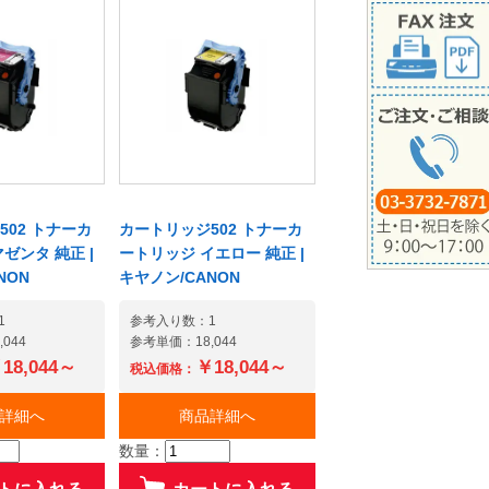
02 トナーカ
カートリッジ502 トナーカ
ゼンタ 純正 |
ートリッジ イエロー 純正 |
NON
キヤノン/CANON
1
参考入り数：1
044
参考単価：18,044
18,044～
￥18,044～
税込価格：
詳細へ
商品詳細へ
数量：