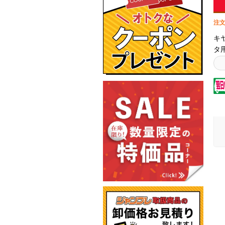
注文
キ
タ
ー
製
て
品
種
さ