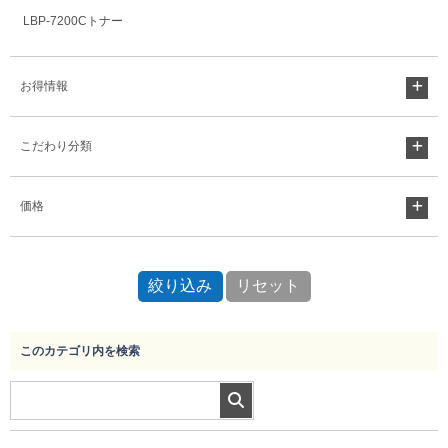
LBP-7200Cトナー
お得情報
こだわり分類
価格
このカテゴリ内を検索