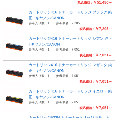
￥51,480～
税込価格：
カートリッジ416 トナーカートリッジ ブラック 純
正 | キヤノン/CANON
参考入り数：1
参考単価：7,205
￥7,205～
税込価格：
カートリッジ416 トナーカートリッジ シアン 純正
| キヤノン/CANON
参考入り数：1
参考単価：7,051
￥7,051～
税込価格：
カートリッジ416 トナーカートリッジ マゼンタ 純
正 | キヤノン/CANON
参考入り数：1
参考単価：7,051
￥7,051～
税込価格：
カートリッジ416 トナーカートリッジ イエロー 純
正 | キヤノン/CANON
参考入り数：1
参考単価：7,051
￥7,051～
税込価格：
カートリッジ533H トナーカートリッジ 汎用 | キ