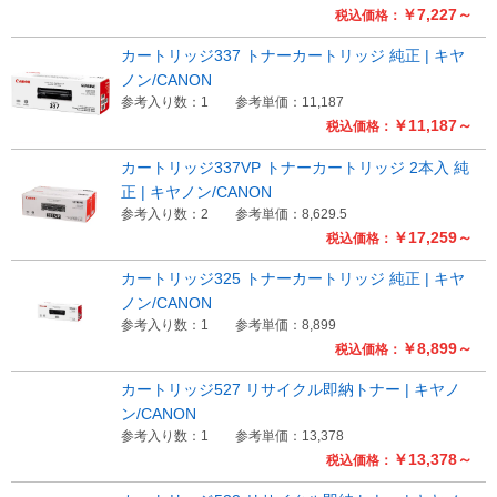
￥7,227～
税込価格：
カートリッジ337 トナーカートリッジ 純正 | キヤ
ノン/CANON
参考入り数：1
参考単価：11,187
￥11,187～
税込価格：
カートリッジ337VP トナーカートリッジ 2本入 純
正 | キヤノン/CANON
参考入り数：2
参考単価：8,629.5
￥17,259～
税込価格：
カートリッジ325 トナーカートリッジ 純正 | キヤ
ノン/CANON
参考入り数：1
参考単価：8,899
￥8,899～
税込価格：
カートリッジ527 リサイクル即納トナー | キヤノ
ン/CANON
参考入り数：1
参考単価：13,378
￥13,378～
税込価格：