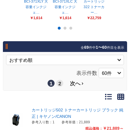
販売終了
BCI-371XLY 大
BCI-371XLC 大
カートリッジ
カートリッ
容量インクジ
容量インクジ
322 トナーカ
519 トナ
販売価格(税抜き)で絞る
ェ…
ェ…
ー…
ー…
メーカーカタログ一覧
￥1,614
￥1,614
￥22,759
￥31,33
円から
円まで
カタログ請求（無料）
69
1〜60
全
件中
件目を表示
試着サンプル無料貸し出し
表示件数
デジタルカタログ
1
2
次へ
クイックオーダー
（注文番号からご注文）
カートリッジ502 トナーカートリッジ ブラック 純
正 | キヤノン/CANON
ログアウト
参考入り数：1
参考単価：21,889
￥21,889～
税込価格：