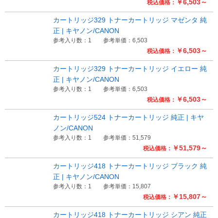
￥6,503～
税込価格：
カートリッジ329 トナーカートリッジ マゼンタ 純
正 | キヤノン/CANON
参考入り数：1
参考単価：6,503
￥6,503～
税込価格：
カートリッジ329 トナーカートリッジ イエロー 純
正 | キヤノン/CANON
参考入り数：1
参考単価：6,503
￥6,503～
税込価格：
カートリッジ524 トナーカートリッジ 純正 | キヤ
ノン/CANON
参考入り数：1
参考単価：51,579
￥51,579～
税込価格：
カートリッジ418 トナーカートリッジ ブラック 純
正 | キヤノン/CANON
参考入り数：1
参考単価：15,807
￥15,807～
税込価格：
カートリッジ418 トナーカートリッジ シアン 純正