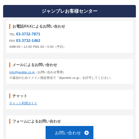
ジャンブレお客様センター
お電話/FAXによるお問い合わせ
03-3732-7871
TEL
03-3732-1462
FAX
AM9:00～12:00 PM1:00～5:00（平日）
メールによるお問い合わせ
info@jamble.co.jp
（お問い合わせ専用）
※返信のためドメイン指定受信で「@jamble.co.jp」を許可してください。
チャット
チャット利用ガイド
フォームによるお問い合わせ
お問い合わせ