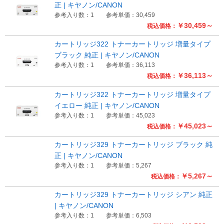
正 | キヤノン/CANON
参考入り数：1
参考単価：30,459
￥30,459～
税込価格：
カートリッジ322 トナーカートリッジ 増量タイプ
ブラック 純正 | キヤノン/CANON
参考入り数：1
参考単価：36,113
￥36,113～
税込価格：
カートリッジ322 トナーカートリッジ 増量タイプ
イエロー 純正 | キヤノン/CANON
参考入り数：1
参考単価：45,023
￥45,023～
税込価格：
カートリッジ329 トナーカートリッジ ブラック 純
正 | キヤノン/CANON
参考入り数：1
参考単価：5,267
￥5,267～
税込価格：
カートリッジ329 トナーカートリッジ シアン 純正
| キヤノン/CANON
参考入り数：1
参考単価：6,503