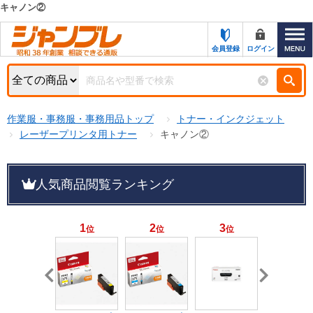
キャノン②
カテゴリー一覧
キーワード検索
会員登録
ログイン
お知らせ
特集・キャンペーン一覧
検索
作業服・事務服・事務用品トップ
トナー・インクジェット
初めての方へ
検索条件
レーザープリンタ用トナー
キャノン②
お問い合わせ
商品カテゴリから選ぶ
人気商品閲覧ランキング
サポート＆ヘルプ
商品ステータスで絞る
FAX注文用紙の印刷
キャンペーン
1
2
3
4
位
位
位
位
おすすめ
ジャンブレの特長
NEW
売れ筋
新規登録キャンペーン
オリジナル
処分品
名入れ刺繍