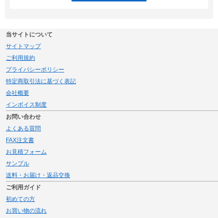
当サイトについて
サイトマップ
ご利用規約
プライバシーポリシー
特定商取引法に基づく表記
会社概要
インボイス制度
お問い合わせ
よくある質問
FAX注文書
お見積フォーム
サンプル
送料・お届け・返品交換
ご利用ガイド
初めての方
お買い物の流れ