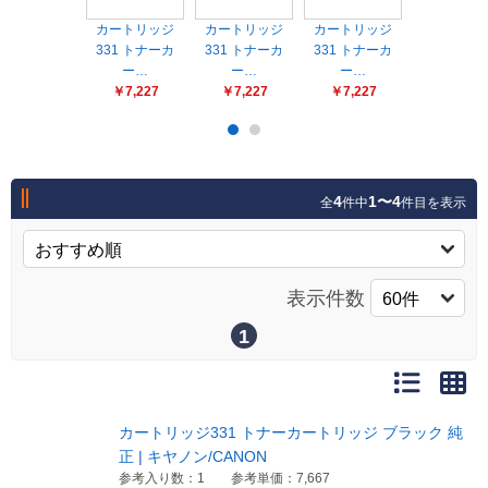
販売終了
カートリッジ
カートリッジ
カートリッジ
カートリッ
販売価格(税抜き)で絞る
331 トナーカ
メーカーカタログ一覧
331 トナーカ
331 トナーカ
331 トナ
ー…
ー…
ー…
ー…
円から
￥7,227
￥7,227
￥7,227
￥7,667
円まで
カタログ請求（無料）
4
1〜4
全
件中
件目を表示
試着サンプル無料貸し出し
デジタルカタログ
表示件数
1
クイックオーダー
（注文番号からご注文）
カートリッジ331 トナーカートリッジ ブラック 純
ログアウト
正 | キヤノン/CANON
参考入り数：1
参考単価：7,667