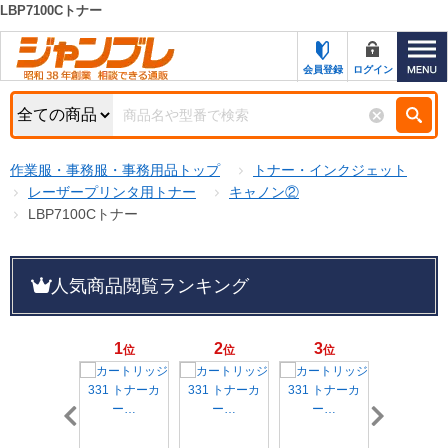
LBP7100Cトナー
カテゴリー一覧
キーワード検索
会員登録
ログイン
お知らせ
特集・キャンペーン一覧
検索
作業服・事務服・事務用品トップ
トナー・インクジェット
初めての方へ
検索条件
レーザープリンタ用トナー
キャノン②
LBP7100Cトナー
お問い合わせ
商品カテゴリから選ぶ
サポート＆ヘルプ
人気商品閲覧ランキング
商品ステータスで絞る
FAX注文用紙の印刷
キャンペーン
おすすめ
1
2
3
4
位
位
位
位
ジャンブレの特長
NEW
売れ筋
新規登録キャンペーン
オリジナル
処分品
名入れ刺繍