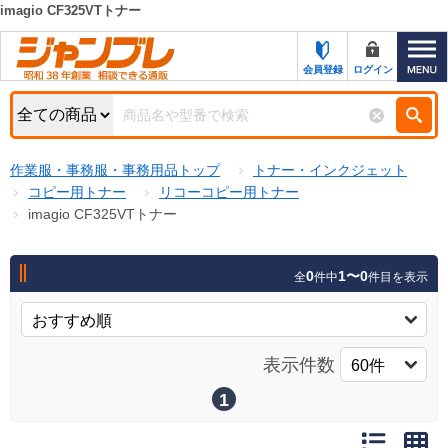
imagio CF325VTトナー
カテゴリー一覧
キーワード検索
会員登録
ログイン
お知らせ
特集・キャンペーン一覧
検索
作業服・事務服・事務用品トップ
トナー・インクジェット
初めての方へ
検索条件
コピー用トナー
リコーコピー用トナー
imagio CF325VTトナー
お問い合わせ
商品カテゴリから選ぶ
サポート＆ヘルプ
0
1〜0
全
件中
件目を表示
商品ステータスで絞る
FAX注文用紙の印刷
キャンペーン
おすすめ
ジャンブレの特長
表示件数
NEW
売れ筋
1
新規登録キャンペーン
オリジナル
処分品
名入れ刺繍