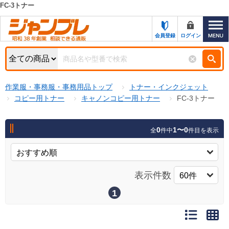
FC-3トナー
カテゴリー一覧
キーワード検索
会員登録
ログイン
お知らせ
特集・キャンペーン一覧
検索
作業服・事務服・事務用品トップ
トナー・インクジェット
初めての方へ
検索条件
コピー用トナー
キャノンコピー用トナー
FC-3トナー
お問い合わせ
商品カテゴリから選ぶ
0
1〜0
全
件中
件目を表示
サポート＆ヘルプ
商品ステータスで絞る
FAX注文用紙の印刷
キャンペーン
表示件数
おすすめ
ジャンブレの特長
NEW
1
売れ筋
新規登録キャンペーン
オリジナル
処分品
名入れ刺繍