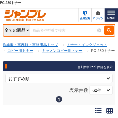
FC-280トナー
カテゴリー一覧
キーワード検索
会員登録
ログイン
お知らせ
特集・キャンペーン一覧
検索
作業服・事務服・事務用品トップ
トナー・インクジェット
初めての方へ
検索条件
コピー用トナー
キャノンコピー用トナー
FC-280トナー
お問い合わせ
商品カテゴリから選ぶ
1
1〜1
全
件中
件目を表示
サポート＆ヘルプ
商品ステータスで絞る
FAX注文用紙の印刷
キャンペーン
表示件数
おすすめ
ジャンブレの特長
NEW
1
売れ筋
新規登録キャンペーン
オリジナル
処分品
名入れ刺繍