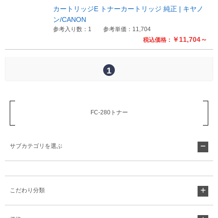
販売終了
カートリッジE トナーカートリッジ 純正 | キヤノ
販売価格(税抜き)で絞る
ン/CANON
メーカーカタログ一覧
参考入り数：1
参考単価：11,704
円から
￥11,704～
税込価格：
円まで
カタログ請求（無料）
1
試着サンプル無料貸し出し
FC-280トナー
デジタルカタログ
サブカテゴリを選ぶ
クイックオーダー
（注文番号からご注文）
こだわり分類
ログアウト