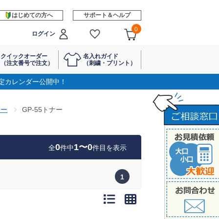
はじめての方へ
サポート＆ヘルプ
0
ログイン
クイックオーダー
名入れガイド
（注文番号で注文）
（刺繍・プリント）
定カレンダー公開中！
ナー
GP-55トナー
0
1〜0
全
件中
件目を表示
1