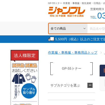
GP-55トナー
作業着・事務服・衛生資材・日用品・
営業時間 9：
0
TEL.
5,500円（税込）以上のご注文
作業服・事務服・事務用品トップ
GP-55トナー
サブカテゴリを選ぶ