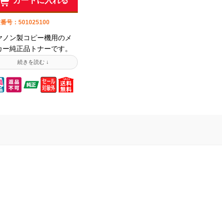
カートに入れる
番号：501025100
ヤノン製コピー機用のメ
カー純正品トナーです。
正品なのでクオリティ安
。キヤノンカートリッジE
ラック。純正品はパッケ
ジに「Canon」ロゴの表
があります。純正品はプ
ンタ製造メーカーが自社
造しているため信頼性が
い製品です。ご購入時は
応機種・型番をよくご確
ください。商品の特性
、返品・交換等は出来ま
んのでご了承下さい。