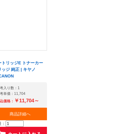
ートリッジE トナーカー
ッジ 純正 | キヤノ
CANON
考入り数：1
考単価：11,704
￥11,704～
込価格：
商品詳細へ
量：