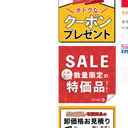
注文
キ
ー
純
心
ブ
ー
示
リ
製
高
対
認
上
せ