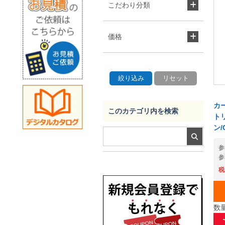
こだわり分類
価格
カ
このカテゴリ内を検索
トリ
ン/
参
参
税
数