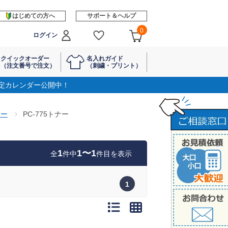
はじめての方へ
サポート＆ヘルプ
0
ログイン
クイックオーダー
名入れガイド
（注文番号で注文）
（刺繍・プリント）
定カレンダー公開中！
ナー
PC-775トナー
1
1〜1
全
件中
件目を表示
1