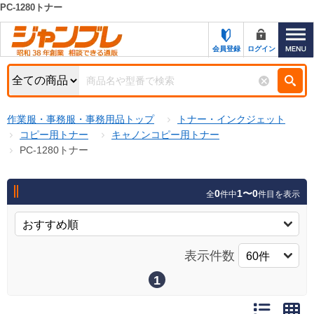
PC-1280トナー
カテゴリー一覧
キーワード検索
会員登録
ログイン
お知らせ
特集・キャンペーン一覧
検索
作業服・事務服・事務用品トップ
トナー・インクジェット
初めての方へ
検索条件
コピー用トナー
キャノンコピー用トナー
PC-1280トナー
お問い合わせ
商品カテゴリから選ぶ
サポート＆ヘルプ
0
1〜0
全
件中
件目を表示
商品ステータスで絞る
FAX注文用紙の印刷
キャンペーン
おすすめ
ジャンブレの特長
表示件数
NEW
売れ筋
1
新規登録キャンペーン
オリジナル
処分品
名入れ刺繍