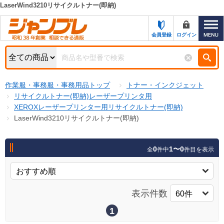
LaserWind3210リサイクルトナー(即納)
カテゴリー一覧
キーワード検索
会員登録
ログイン
お知らせ
特集・キャンペーン一覧
検索
作業服・事務服・事務用品トップ
トナー・インクジェット
初めての方へ
検索条件
リサイクルトナー(即納)レーザープリンタ用
XEROXレーザープリンター用リサイクルトナー(即納)
お問い合わせ
商品カテゴリから選ぶ
LaserWind3210リサイクルトナー(即納)
サポート＆ヘルプ
商品ステータスで絞る
0
1〜0
全
件中
件目を表示
FAX注文用紙の印刷
キャンペーン
おすすめ
ジャンブレの特長
NEW
表示件数
売れ筋
新規登録キャンペーン
オリジナル
1
処分品
名入れ刺繍