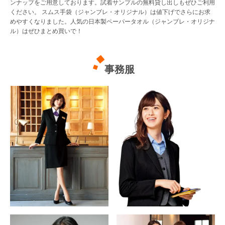
ンナップをご用意しております。試着サンプルの無料貸し出しもぜひご利用
ください。 スムス手袋（ジャンブレ・オリジナル）は値下げでさらにお求
めやすくなりました。人気の日本製ペーパータオル（ジャンブレ・オリジナ
Myページ
見積書
お気に入り
ル）はぜひまとめ買いで！
事務服