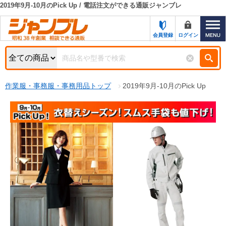
2019年9月-10月のPick Up / 電話注文ができる通販ジャンブレ
カテゴリー一覧
キーワード検索
会員登録
ログイン
お知らせ
特集・キャンペーン一覧
検索
作業服・事務服・事務用品トップ
2019年9月-10月のPick Up
初めての方へ
検索条件
お問い合わせ
商品カテゴリから選ぶ
サポート＆ヘルプ
商品ステータスで絞る
FAX注文用紙の印刷
キャンペーン
おすすめ
ジャンブレの特長
NEW
売れ筋
新規登録キャンペーン
オリジナル
処分品
名入れ刺繍