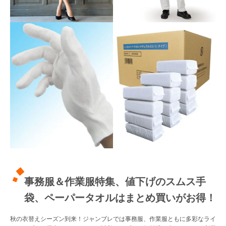
販売終了
販売価格(税抜き)で絞る
メーカーカタログ一覧
円から
円まで
カタログ請求（無料）
試着サンプル無料貸し出し
デジタルカタログ
クイックオーダー
（注文番号からご注文）
事務服＆作業服特集、値下げのスムス手
袋、ペーパータオルはまとめ買いがお得！
ログアウト
秋の衣替えシーズン到来！ジャンブレでは事務服、作業服ともに多彩なライ