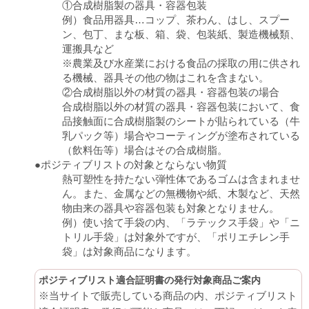
①合成樹脂製の器具・容器包装
例）食品用器具…コップ、茶わん、はし、スプー
ン、包丁、まな板、箱、袋、包装紙、製造機械類、
運搬具など
※農業及び水産業における食品の採取の用に供され
る機械、器具その他の物はこれを含まない。
②合成樹脂以外の材質の器具・容器包装の場合
合成樹脂以外の材質の器具・容器包装において、食
品接触面に合成樹脂製のシートが貼られている（牛
乳パック等）場合やコーティングが塗布されている
（飲料缶等）場合はその合成樹脂。
●ポジティブリストの対象とならない物質
熱可塑性を持たない弾性体であるゴムは含まれませ
ん。また、金属などの無機物や紙、木製など、天然
物由来の器具や容器包装も対象となりません。
例）使い捨て手袋の内、「ラテックス手袋」や「ニ
トリル手袋」は対象外ですが、「ポリエチレン手
袋」は対象商品になります。
ポジティブリスト適合証明書の発行対象商品ご案内
※当サイトで販売している商品の内、ポジティブリスト