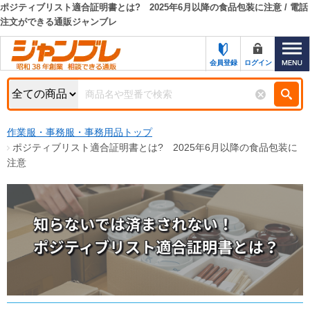
ポジティブリスト適合証明書とは? 2025年6月以降の食品包装に注意 / 電話
注文ができる通販ジャンブレ
カテゴリー一覧
キーワード検索
お知らせ
会員登録
ログイン
特集・キャンペーン一覧
検索
初めての方へ
検索条件
作業服・事務服・事務用品トップ
ポジティブリスト適合証明書とは? 2025年6月以降の食品包装に
お問い合わせ
商品カテゴリから選ぶ
注意
サポート＆ヘルプ
商品ステータスで絞る
FAX注文用紙の印刷
キャンペーン
おすすめ
ジャンブレの特長
NEW
売れ筋
新規登録キャンペーン
オリジナル
処分品
名入れ刺繍