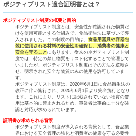
販売終了
ポジティブリスト適合証明書とは？
販売価格(税抜き)で絞る
メーカーカタログ一覧
ポジティブリスト制度の概要と目的
円から
ポジティブリスト制度とは、安全性が確認された物質だ
けを使用可能とする仕組みで、食品衛生法に基づいて導
円まで
入されました。この制度の目的は、
食品用器具や容器包
カタログ請求（無料）
装に使用される材料の安全性を確保し、消費者の健康と
安全を守ること
にあります。従来のネガティブリスト制
度では、特定の禁止物質をリスト化することで管理して
試着サンプル無料貸し出し
いましたが、ポジティブリスト制度はその方法を逆転さ
せ、明示された安全な物質のみの使用を許可していま
す。
デジタルカタログ
ポジティブリスト制度は、2020年6月1日に食品衛生法の
改正に伴い施行され、2025年6月1日より完全施行となり
ます。これにより、リストに記載されていない物質の使
クイックオーダー
用は基本的に禁止されるため、事業者は事前に十分な確
（注文番号からご注文）
認と対応が求められています。
証明書が求められる背景
ログアウト
ポジティブリスト制度が導入される背景として、食品業
界における安全管理の強化と消費者の健康を守る必要性