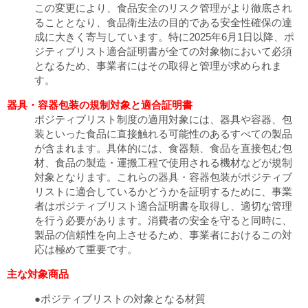
この変更により、食品安全のリスク管理がより徹底され
ることとなり、食品衛生法の目的である安全性確保の達
成に大きく寄与しています。特に2025年6月1日以降、ポ
ジティブリスト適合証明書が全ての対象物において必須
となるため、事業者にはその取得と管理が求められま
す。
器具・容器包装の規制対象と適合証明書
ポジティブリスト制度の適用対象には、器具や容器、包
装といった食品に直接触れる可能性のあるすべての製品
が含まれます。具体的には、食器類、食品を直接包む包
材、食品の製造・運搬工程で使用される機材などが規制
対象となります。これらの器具・容器包装がポジティブ
リストに適合しているかどうかを証明するために、事業
者はポジティブリスト適合証明書を取得し、適切な管理
を行う必要があります。消費者の安全を守ると同時に、
製品の信頼性を向上させるため、事業者におけるこの対
応は極めて重要です。
主な対象商品
●ポジティブリストの対象となる材質