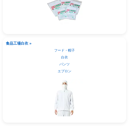
食品工場白衣 »
フード・帽子
白衣
パンツ
エプロン