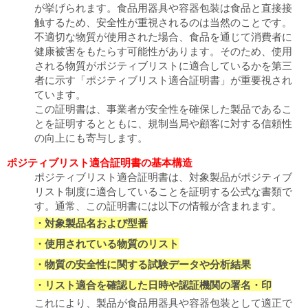
が挙げられます。食品用器具や容器包装は食品と直接接
触するため、安全性が重視されるのは当然のことです。
Myページ
見積書
お気に入り
不適切な物質が使用された場合、食品を通じて消費者に
健康被害をもたらす可能性があります。そのため、使用
される物質がポジティブリストに適合しているかを第三
者に示す「ポジティブリスト適合証明書」が重要視され
ています。
この証明書は、事業者が安全性を確保した製品であるこ
とを証明するとともに、規制当局や顧客に対する信頼性
の向上にも寄与します。
ポジティブリスト適合証明書の基本構造
ポジティブリスト適合証明書は、対象製品がポジティブ
リスト制度に適合していることを証明する公式な書類で
す。通常、この証明書には以下の情報が含まれます。
・対象製品名および型番
・使用されている物質のリスト
・物質の安全性に関する試験データや分析結果
・リスト適合を確認した日時や認証機関の署名・印
これにより、製品が食品用器具や容器包装として適正で