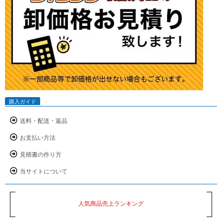
購入ガイド
送料・配送・返品
お支払い方法
見積書の作り方
当サイトについて
人気商品売上ランキング