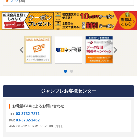
2022
(30)
ジャンブレお客様センター
お電話/FAXによるお問い合わせ
03-3732-7871
TEL
03-3732-1462
FAX
AM9:00～12:00 PM1:00～5:00（平日）