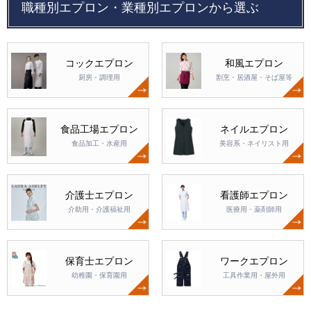
職種別エプロン・業種別エプロンから選ぶ
Myページ
見積書
お気に入り
コックエプロン
和風エプロン
厨房・調理用
割烹・居酒屋・そば屋等
食品工場エプロン
ネイルエプロン
食品加工・水産用
美容系・ネイリスト用
介護士エプロン
看護師エプロン
介助用・介護福祉用
医療用・薬剤師用
保育士エプロン
ワークエプロン
幼稚園・保育園用
工具作業用・屋外用