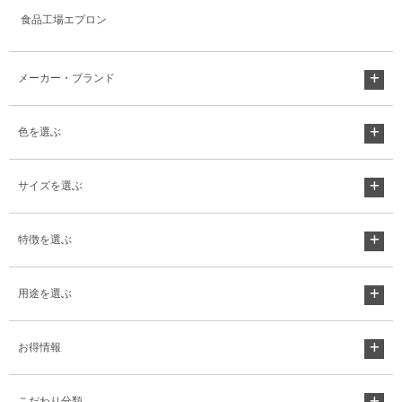
食品工場エプロン
メーカー・ブランド
色を選ぶ
サイズを選ぶ
特徴を選ぶ
用途を選ぶ
お得情報
こだわり分類