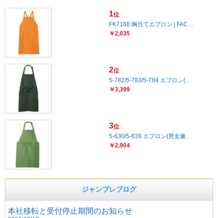
1
位
FK7168 胸当てエプロン | FAC…
￥2,035
2
位
5-782/5-783/5-784 エプロン(…
￥3,399
3
位
5-630/5-639 エプロン(男女兼…
￥2,904
ジャンブレブログ
本社移転と受付停止期間のお知らせ