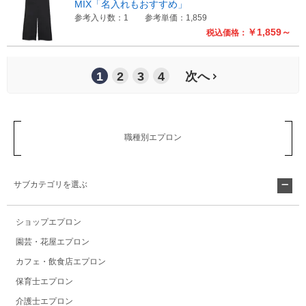
MIX「名入れもおすすめ」
参考入り数：1
参考単価：1,859
￥1,859～
税込価格：
1
2
3
4
次へ
職種別エプロン
サブカテゴリを選ぶ
ショップエプロン
園芸・花屋エプロン
カフェ・飲食店エプロン
保育士エプロン
介護士エプロン