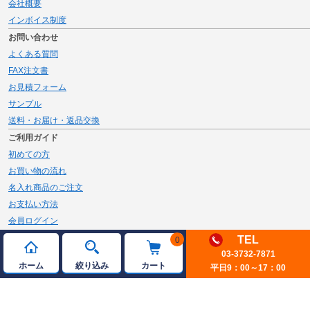
会社概要
インボイス制度
お問い合わせ
よくある質問
FAX注文書
お見積フォーム
サンプル
送料・お届け・返品交換
ご利用ガイド
初めての方
お買い物の流れ
名入れ商品のご注文
お支払い方法
会員ログイン
メルマガ登録
TEL
0
新規会員登録
03-3732-7871
ホーム
絞り込み
カート
平日9：00～17：00
ページトップへ
© 2026 JAMBLE Co.,Ltd.