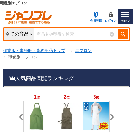
職種別エプロン
カテゴリー一覧
キーワード検索
会員登録
ログイン
お知らせ
特集・キャンペーン一覧
検索
作業服・事務服・事務用品トップ
エプロン
初めての方へ
検索条件
職種別エプロン
お問い合わせ
商品カテゴリから選ぶ
人気商品閲覧ランキング
サポート＆ヘルプ
商品ステータスで絞る
FAX注文用紙の印刷
キャンペーン
1
2
3
4
位
位
位
位
おすすめ
ジャンブレの特長
NEW
売れ筋
新規登録キャンペーン
オリジナル
処分品
名入れ刺繍