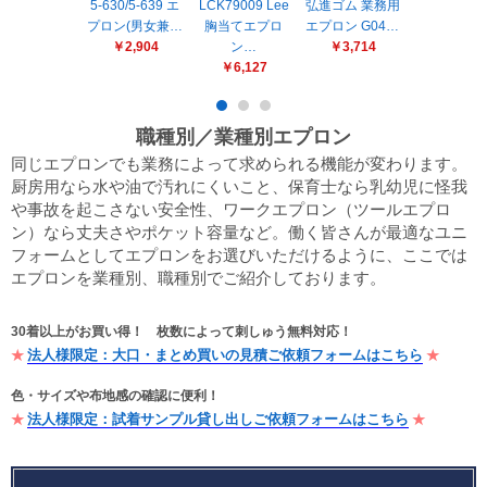
販売終了
5-630/5-639 エ
LCK79009 Lee
弘進ゴム 業務用
5-831/5-832
プロン(男女兼…
胸当てエプロ
エプロン G04…
833 エプロ
販売価格(税抜き)で絞る
￥2,904
ン…
￥3,714
￥4,796
メーカーカタログ一覧
￥6,127
円から
円まで
職種別／業種別エプロン
カタログ請求（無料）
同じエプロンでも業務によって求められる機能が変わります。
厨房用なら水や油で汚れにくいこと、保育士なら乳幼児に怪我
や事故を起こさない安全性、ワークエプロン（ツールエプロ
試着サンプル無料貸し出し
ン）なら丈夫さやポケット容量など。働く皆さんが最適なユニ
フォームとしてエプロンをお選びいただけるように、ここでは
エプロンを業種別、職種別でご紹介しております。
デジタルカタログ
30着以上がお買い得！ 枚数によって刺しゅう無料対応！
法人様限定：大口・まとめ買いの見積ご依頼フォームはこちら
クイックオーダー
（注文番号からご注文）
色・サイズや布地感の確認に便利！
法人様限定：試着サンプル貸し出しご依頼フォームはこちら
ログアウト