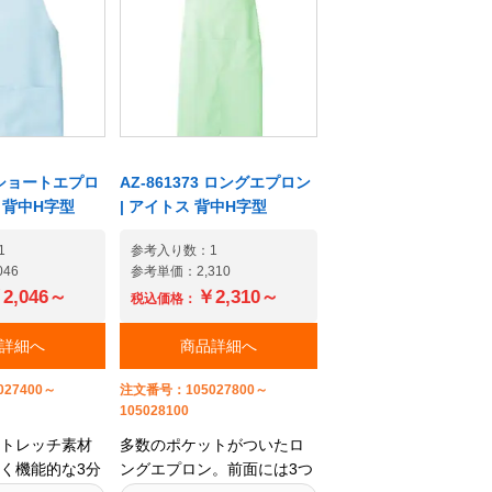
2 ショートエプロ
AZ-861373 ロングエプロン
ス 背中H字型
| アイトス 背中H字型
1
参考入り数：1
46
参考単価：2,310
2,046～
￥2,310～
税込価格：
詳細へ
商品詳細へ
27400～
注文番号：105027800～
105028100
トレッチ素材
多数のポケットがついたロ
く機能的な3分
ングエプロン。前面には3つ