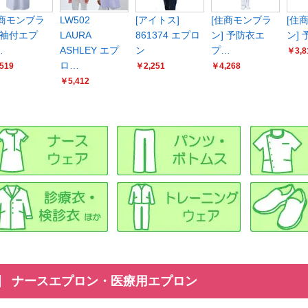
住商モンブラ
LW502
[アイトス]
[住商モンブラ
[住
 袖付エプ
LAURA
861374 エプロ
ン] 予防衣エ
ン]
…
ASHLEY エプ
ン
プ…
￥3,8
ロ…
519
￥2,251
￥4,268
￥5,412
ナースエプロン・医療用エプロン