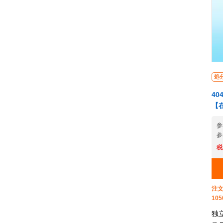
処
40
【
参
参
税
注文
105
独