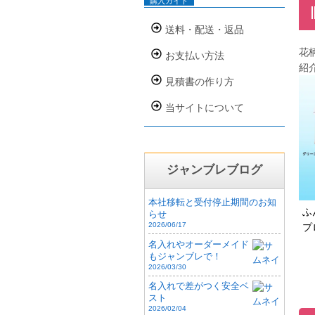
購入ガイド
送料・配送・返品
花
お支払い方法
紹
見積書の作り方
当サイトについて
ジャンブレブログ
本社移転と受付停止期間のお知
ふ
らせ
2026/06/17
プ
名入れやオーダーメイド
もジャンブレで！
2026/03/30
名入れで差がつく安全ベ
スト
2026/02/04