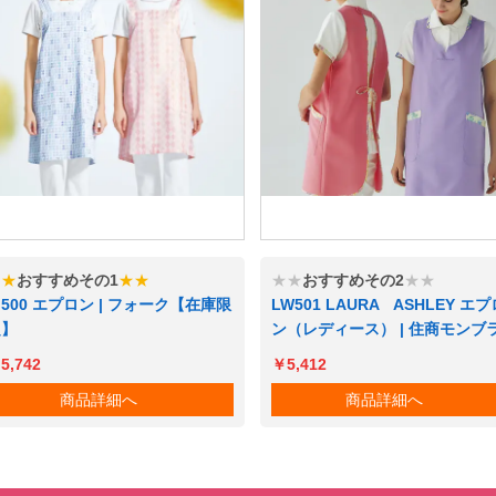
★★
おすすめその1
★★
★★
おすすめその2
★★
I500 エプロン | フォーク【在庫限
LW501 LAURA ASHLEY エプ
定】
ン（レディース） | 住商モンブ
5,742
￥5,412
商品詳細へ
商品詳細へ