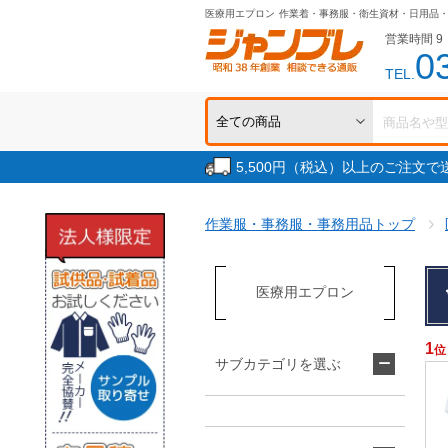
医療用エプロン
作業着・事務服・衛生資材・日用品
営業時間 9：
0
TEL.
5,500円（税込）以上のご注文
作業服・事務服・事務用品トップ
医療用エプロン
1
位
サブカテゴリを選ぶ