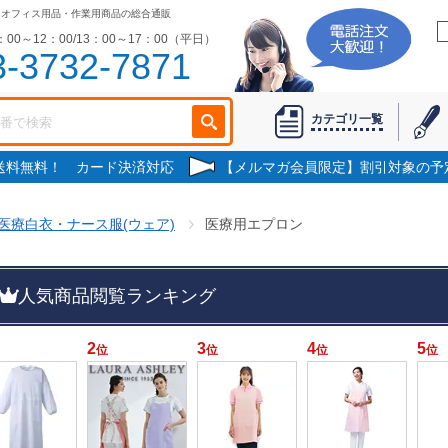
・オフィス用品・作業用商品の総合通販
00～12：00/13：00～17：00（平日）
3-3732-7871
カテゴリ一覧
で送料無料！ カード決済対応
【メルマガ会員限定】割引対象の予
医療白衣・ナース服(ウェア)
医療用エプロン
人気商品閲覧ランキング
2
3
4
5
位
位
位
位