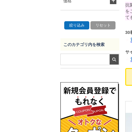
価格
抗
を
て
3
このカテゴリ内を検索
サ