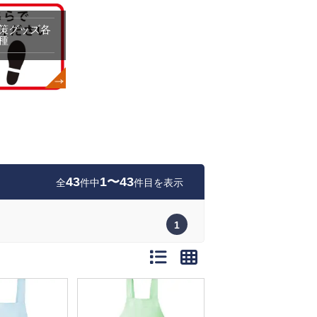
策グッズ各
種
43
1〜43
全
件中
件目を表示
1