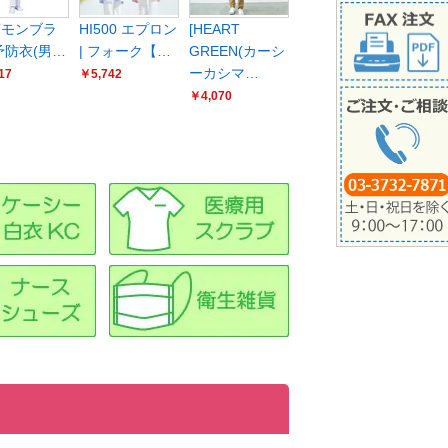
商モンブラ
HI500 エプロン
[HEART
 予防衣(男…
| フォーク【…
GREEN(カーシ
ーカシマ…
17
￥5,742
￥4,070