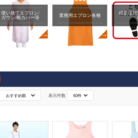
使い捨てエプロン/
感染症対
業務用エプロン各種
ガウン/靴カバー等
表示件数