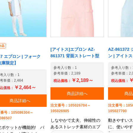
分品
[アイトス]エプロン AZ-
AZ-86137
861371 背面ストレート型
ン | アイト
47 エプロン | フォーク
在庫限定】
参考入り数：1
参考入り数：
参考単価：2,189
参考単価：2,0
考入り数：1
￥2,189～
￥
考単価：2,464
税込価格：
税込価格：
￥2,464～
込価格：
商品詳細へ
商品
商品詳細へ
注文番号：105026704～
注文番号：1050
105026905
105027700
番号：105086304～
086507
しなやかで丈夫、伸縮性の
動きやすいス
あるストレッチ素材のエプ
に、使いやす
立ポケットが機能的! パ