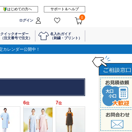
はじめての方へ
サポート＆ヘルプ
0
ログイン
クイックオーダー
名入れガイド
（注文番号で注文）
（刺繍・プリント）
定カレンダー公開中！
6
7
位
位