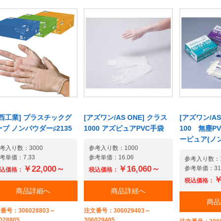
種商品に付きまして、出
ので食品加工へのご利用は
です。ビニー
制限及び価格改定をさせ
出来ませんが、安価で柔ら
チック手袋)
頂く場合がございます。
かく丈夫。またポリエチレ
可塑剤を使用
た、ご注文実績のあるお
ン手袋に比べて貼り合わせ
ので食品加工
様につきましても、ご希
の継ぎ目がないから汚れ作
出来ませんが
の数量のご手配ができか
業にも強く、清掃や介護、
かく丈夫。ま
る場合がございます。
検査、部品組立てなどの機
ン手袋に比べ
械作業など幅広い業務にご
の継ぎ目がな
利用いただけます。素材や
業にも強く、
サイズ等製品情報詳細は画
検査、部品組
像下の【商品仕様】欄より
械作業など幅
川西工業] プラスチックグ
[アズワン/AS ONE] クラス
[アズワン/AS
ご確認いただけます。【コ
利用いただけ
ブ ノンパウダー♯2135
1000 アズピュアPVC手袋
100 無塵P
ーディネート商品】にお得
サイズ等製品
ーピュア(ノ
なケース販売がございま
考入り数：3000
参考入り数：1000
像下の【商品
す。誠に恐れ入りますが、
考単価：7.33
参考単価：16.06
ご確認いただ
参考入り数：1
本製品は在庫限りで販売終
￥22,000～
￥16,060～
参考単価：31.
込価格：
税込価格：
ーディネート
了を予定させて頂いており
￥
しでお使いい
税込価格：
ます。販売終了にあたりま
商品詳細へ
商品詳細へ
ク販売がござ
して、代替商品として、下
商品
恐れ入ります
記商品をご提案させて頂き
番号：306028803～
注文番号：306029403～
在庫限りで販
ます。※M、Lサイズは既に
028805
306029405