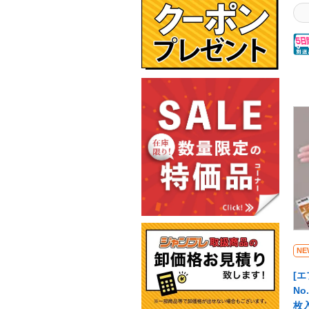
ッ
薄
り
耐
イ
業
房
検
や
み
幅
だ
ー
し
1
い
を
NE
項:
[エ
厚
No
品
枚入