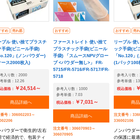
すすめ
売れ筋
おすすめ
おすすめ
売れ
ーブル 使い捨てプラスチ
ファーストレイト 使い捨て
リーブル 使
ク手袋(ビニール手袋)
プラスチック手袋(ビニール
ック手袋(ビ
o.120」(ノンパウダー)
手袋) 「スムースNPVグロー
「No.120
ケース2000枚入)
ブ <パウダー無し>」 FR-
(1パック100
5715/FR-5716/FR-5717/FR-
考入り数：2000
参考入り数：1
5718
考単価：12.26
参考単価：13.
￥24,514～
￥
込価格：
参考入り数：1000
税込価格：
参考単価：7.03
￥7,031～
商品詳細へ
商品
税込価格：
番号：306002203～
注文番号：3360
商品詳細へ
002206
336002106
注文番号：306070903～
ンパウダーで衛生的!左右
ノンパウダー
306070905
用で経済的で、包装ティ
の保護に最適