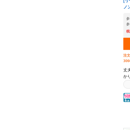
[
様
ノ
け
手
参
参
多
す
税
お
【
個
注文
せ
306
を
様
丈
タ
か
【
う
ー
粉
迫
ーの
す
ロ
て
に
を
可
ま
ナ
あ
幅