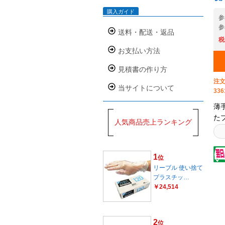
い
購入ガイド
ス
参
す
参
送料・配送・返品
定
税
ー
お支払い方法
様
今
見積書の作り方
伴
注文
当サイトについて
種
336
制
薄
頂
た
人気商品売上ランキング
た
す
様
現
の
サ
1
る
位
富
リーブル 使い捨て
ン
プラスチッ…
定
￥24,514
書
ら
に
2
位