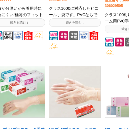
注文番号：3060
させて頂いて
販売を終了させて頂いてお
306029505
首が分厚いから着用時に
クラス1000に対応したビニ
売終了にあた
ります。[ファーストレイト]
れにくい!極薄のフィット
ール手袋です。PVCならで
替商品として
クラス100
プレミアNPVグローブ 1パッ
と肉厚の丈夫さを併せ持
はのフィット感としなやか
ご提案させて
ーム用PVC
ク100枚入【法人様限定】本
新製法ビニール手袋で
な装着感が特徴。クラス
※M、Lサイ
に無塵パック
製品の安全データシートご
。一番破れやすい、着用
1000の環境下で100枚ごと
終了させて頂
パウダーレス
提供可能です【法人様限
に引っ張る手首部分を肉
にパックしています。【法
す。[ファース
加工(18MΩ
定】サンプルサービス今般
に作りました。普通の使
人様限定】本製品の安全デ
ミアNPVグロ
100の高洗
の中東情勢の緊迫化に伴
捨て手袋が指先ほど厚
ータシートご提供可能です
100枚入【
ク。フィット
い、原油を材料とする各種
、手首ほど薄いのとは逆
【法人様限定】サンプルサ
品の安全デー
リーンルーム
商品に付きまして、出荷制
発想で、指先は素手に近
ービス今般の中東情勢の緊
供可能です【
袋としておす
限及び価格改定をさせて頂
フィット感で作業性バツ
迫化に伴い、原油を材料と
サンプルサー
す。【法人様
く場合がございます。ま
ン、手首は厚く着用時の
する各種商品に付きまし
東情勢の緊迫
の安全データ
た、ご注文実績のあるお客
れを防止します。粉無し
て、出荷制限及び価格改定
油を材料とす
可能です【法
様につきましても、ご希望
パウダーフリー)タイプで
をさせて頂く場合がござい
付きまして、
ンプルサービ
の数量のご手配ができかね
。1パック200枚入りと小
ます。また、ご注文実績の
価格改定をさ
情勢の緊迫化
る場合がございます。
のボリュームも通常の倍!
あるお客様につきまして
がございます
を材料とする
の補充頻度が減るから手
も、ご希望の数量のご手配
文実績のある
きまして、出
も軽減されます。清掃・
ができかねる場合がござい
ましても、ご
格改定をさせ
療・介護・メンテナンス
ます。
ご手配ができ
ございます。
業など。手荒れ防止に。
ございます。
実績のあるお