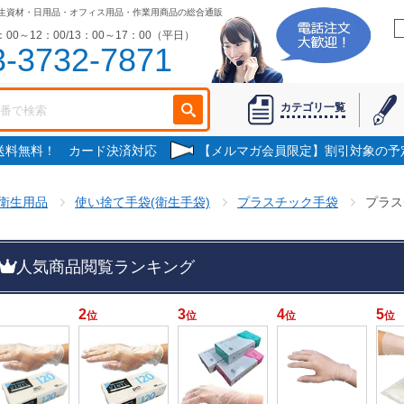
生資材・日用品・オフィス用品・作業用商品の総合通販
00～12：00/13：00～17：00（平日）
3-3732-7871
カテゴリ一覧
で送料無料！ カード決済対応
【メルマガ会員限定】割引対象の予
衛生用品
使い捨て手袋(衛生手袋)
プラスチック手袋
プラス
人気商品閲覧ランキング
2
3
4
5
位
位
位
位