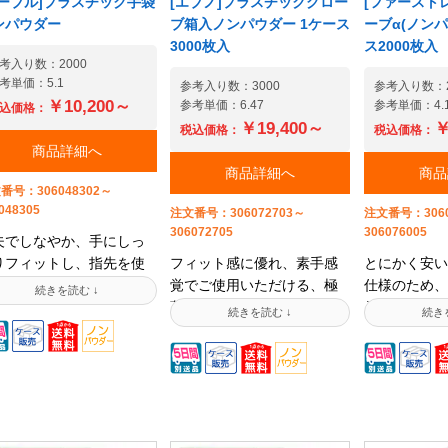
リーブル]プラスチック手袋
[エブノ]プラスチックグロー
[ファーストレ
々な用途にお使いいただ
しても、ご希
ンパウダー
ブ箱入ノンパウダー 1ケース
ーブα(ノンパ
ます。ほかにもニトリル
手配ができか
3000枚入
ス2000枚入
袋、ラテックス手袋など
考入り数：2000
ざいます。
考単価：5.1
数お取り扱いしておりま
参考入り数：3000
参考入り数：2
￥10,200～
参考単価：6.47
参考単価：4.
。掲載していない商品も
込価格：
￥19,400～
￥
問い合わせください。
税込価格：
税込価格：
商品詳細へ
ご注意】こちらの商品は
商品詳細へ
商品
人宅へのお届けができま
番号：306048302～
ん。法人名義でのご注文
048305
注文番号：306072703～
注文番号：3060
お願い致します。【法人
306072705
306076005
限定】本製品の安全デー
夫でしなやか、手にしっ
シートご提供可能です
りフィットし、指先を使
フィット感に優れ、素手感
とにかく安い
法人様限定】サンプルサ
細かい作業にもおすすめ!
覚でご使用いただける、極
仕様のため、
ビス今般の中東情勢の緊
がつかないパウダーフリ
薄プラスチックグローブで
使用いただけ
化に伴い、原油を材料と
no.2210プラスチックグ
す。■左右どちらにも使える
が容易に判断
る各種商品に付きまし
ーブ。内面ポリマー加工
両用タイプ!■保管に便利な箱
に、パッケー
、出荷制限及び価格改定
より、スムーズな着脱が
入りをご用意!※食品を取り
が描かれてお
させて頂く場合がござい
能です。厨房機器メンテ
扱う現場ではご使用しない
プアップ式の
す。また、ご注文実績の
ンスや介護関連作業など
でください。【法人様限
から出すこと
るお客様につきまして
広い作業でお使いいただ
定】本製品の安全データシ
※食品を取り