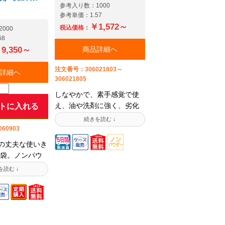
には、エンボ
参考入り数：1000
ディスポをおす
参考単価：1.57
※ビニールは
￥1,572～
税込価格：
000
熱に弱いので、
68
れないでくだ
9,350～
商品詳細へ
作業には使わ
い。【法人様
注文番号：306021803～
詳細へ
306021805
の安全データ
可能です【法
しなやかで、素手感覚で使
ンプルサービ
え、油や洗剤に強く、劣化
トに入れる
情勢の緊迫化
しにくいクリーン作業に適
を材料とする
した粉なしタイプです。手
60903
きまして、出
袋臭がほとんどなく、自然
mの丈夫な使いき
格改定をさせ
な使い心地です。【法人様
袋。ノンパウ
ございます。
限定】本製品の安全データ
がら装着感し
実績のあるお
シートご提供可能です【法
社オリジナル
しても、ご希
人様限定】サンプルサービ
メーカー各社の
手配ができか
ス今般の中東情勢の緊迫化
ール手袋と比
ざいます。
に伴い、原油を材料とする
厚な0.09mm
各種商品に付きまして、出
丈夫なタイプ