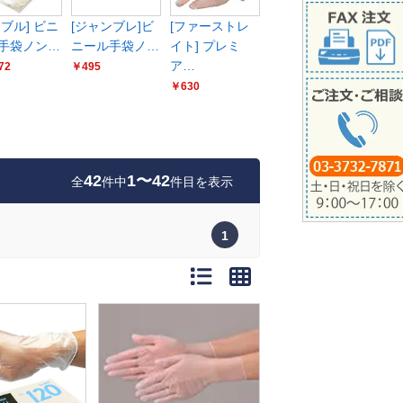
ーブル] ビニ
[ジャンブレ]ビ
[ファーストレ
手袋ノン…
ニール手袋ノ…
イト] プレミ
ア…
72
￥495
￥630
42
1〜42
全
件中
件目を表示
1