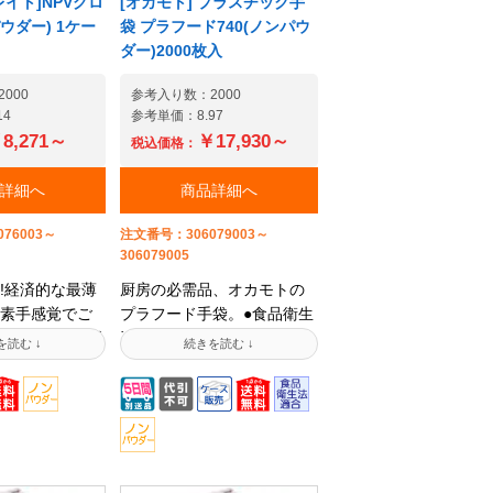
イト]NPVグロ
[オカモト] プラスチック手
望の数量のご
く場合がございます。ま
ウダー) 1ケー
袋 プラフード740(ノンパウ
ねる場合がご
た、ご注文実績のあるお客
ダー)2000枚入
様につきましても、ご希望
000
の数量のご手配ができかね
参考入り数：2000
14
参考単価：8.97
る場合がございます。
8,271～
￥17,930～
税込価格：
詳細へ
商品詳細へ
76003～
注文番号：306079003～
306079005
!経済的な最薄
厨房の必需品、オカモトの
素手感覚でご
プラフード手袋。●食品衛生
ます。●サイズ
法に適合したプラスチック
できるよう
手袋です。●油・アルコール
ジにシンボル
に溶け出しにくく、指先を
ります。●ポッ
使う作業にも向いていま
ため、直接箱
す。【法人様限定】本製品
が出来ます。
の安全データシートご提供
扱う現場では
可能です【法人様限定】サ