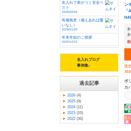
名入れで差がつく安全ベ
ン
スト
「A
2026/02/04
HA
有備無患（備えあれば憂
いなし）
参
2026/01/05
参
年末年始のご挨拶
税
2025/12/22
名入れブログ
事例集♪
注文
302
ポ
過去記事
カ
ル
2026
(4)
止
2025
(9)
右
2024
(11)
て
2023
(10)
2022
(30)
頭
意