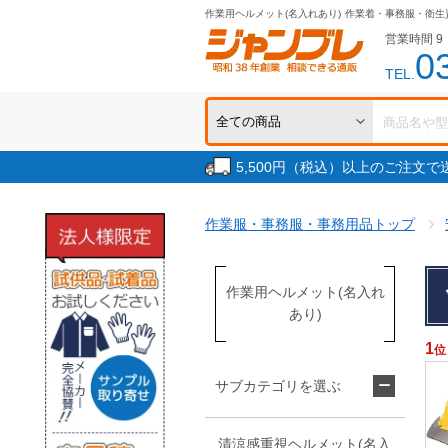
作業用ヘルメット(名入れあり)
作業着・事務服・衛生
営業時間 9：
0
TEL.
5,500円（税込）以上のご注文
作業服・事務服・事務用品トップ
作業用ヘルメット(名入れ
あり)
1
位
サブカテゴリを選ぶ
清涼感重視ヘルメット(名入