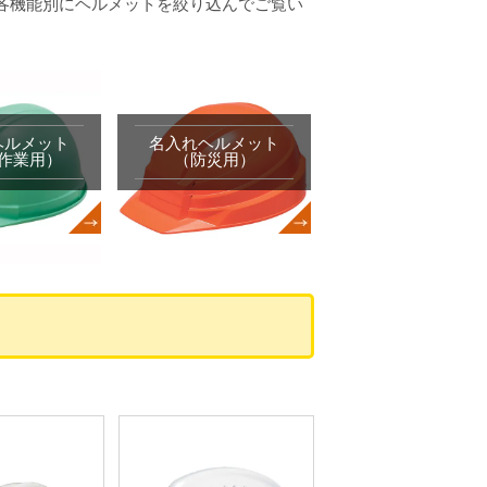
各機能別にヘルメットを絞り込んでご覧い
ヘルメット
名入れヘルメット
作業用）
（防災用）