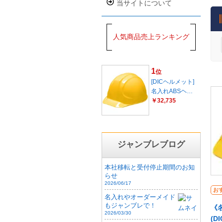
当サイトについて
人気商品売上ランキング
1
位
[DICヘルメット]
名入れABSヘ…
￥32,735
ジャンブレブログ
本社移転と受付停止期間のお知
らせ
2026/06/17
お
名入れやオーダーメイド
もジャンブレで！
《
2026/03/30
(D