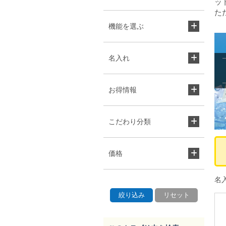
ッ
た
機能を選ぶ
名入れ
お得情報
こだわり分類
価格
名