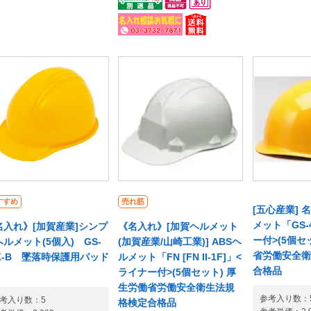
取り入れ、蒸れた熱気を
ルメットをつ
含めてたった350gの激軽!
と一緒に後ろの通気穴か
ズ調整できる
頭や首が疲れません。疲労
排出します。ダブルベン
バンド式。■
による不注意事故を減らし
レーションでいつも快
落時保護用(
ます。温度差マイナス12
、涼やか。熱中症対策に
入れヘルメッ
度! 遮熱樹脂が夏の太陽光
ります。ヘルメットに貴
ついて当サイ
も跳ね返します。メーカー
名を印字して所属を表
ルメット商品
性能試験において、無遮熱
。外部へのPR効果も発揮
入れ加工代」
ヘルメットと比べて内部温
ます。衝撃吸収ライナー
まれています
度を最大12℃も低く抑えま
きです。名入れヘルメッ
ご注文時は商
した。ヘルメット前後に通
のご注文について当サイ
求め頂けます
気孔も設け、風通しよく熱
の名入れヘルメット商品
時はロゴや社
気を外へ逃がします。ヘッ
金には「名入れ加工代」
刷用の「型」
ドバンド構造のフレーム化
最初から含まれていま
ため、商品代
すすめ
売れ筋
による軽量化とフィット感
[五心産業] 
。2度目以降のご注文時は
版代」が必要
向上、遮熱樹脂による涼し
メット「GS-
名入れ》[加賀産業]シンプ
《名入れ》[加賀ヘルメット
入れヘルメット代だけで
とは印刷を行
さ確保、フロントベンチレ
ー付>(5個セ
ルメット(5個入) GS-
(加賀産業/山崎工業)] ABSヘ
求め頂けます。初回ご注
コや文字枠の
ーションによる通風性。真
省労働安全衛
1K-B 墜落時保護用パッド
ルメット「FN [FN II-1F]」<
時はロゴや社名デザイン
す)。また、
夏も爽やかに被れる工事用
合格品
ライナー付>(5個セット) 厚
刷用の「型」作成が必要
ら3年以上経
ヘルメットはこれで決まり!
生労働省労働安全衛生法規
ため、商品代のほかに
間が切れます
最後のご注文から3年以上経
参考入り数：
考入り数：5
格検定合格品
初版代」が必要となりま
過ぎたご注文