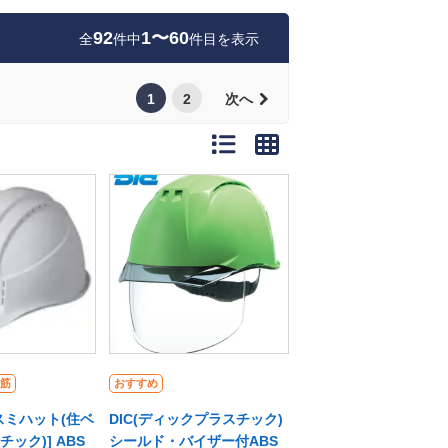
92
1〜60
全
件中
件目を表示
1
2
次へ
筋
おすすめ
スミハット(住ベ
DIC(ディックプラスチック)
ック)] ABS
シールド・バイザー付ABS