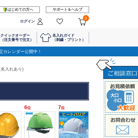
はじめての方へ
サポート＆ヘルプ
0
ログイン
クイックオーダー
名入れガイド
（注文番号で注文）
（刺繍・プリント）
定カレンダー公開中！
(名入れあり)
6
7
位
位