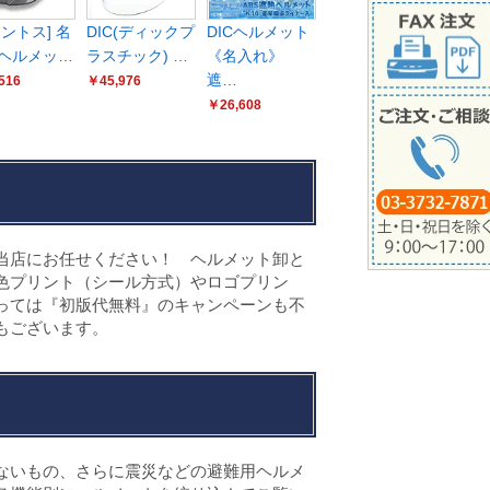
ェントス] 名
DIC(ディックプ
DICヘルメット
ヘルメッ…
ラスチック) …
《名入れ》
遮…
516
￥45,976
￥26,608
当店にお任せください！ ヘルメット卸と
色プリント（シール方式）やロゴプリン
っては『初版代無料』のキャンペーンも不
もございます。
ないもの、さらに震災などの避難用ヘルメ