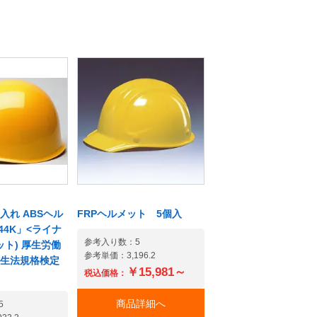
けたままサイ
厚などを徹底的に見直し、
ユニバーサル
強度を落とすことなく大幅
飛来落下物用/墜
な軽量化を実現しました。
電気使用不可)名
■《ライナーとワイドシール
トのご注文に
ドの一体構造》(特許出願中)
トの名入れヘ
衝撃吸収ライナーとシール
代金には「名
ドを一体化し、構造の簡素
が最初から含
化と軽量化を実現させた画
。2度目以降の
期的なライナー構造です。
品代だけでお
また、ポリカーボネート製
。初回ご注文
の丈夫なワイドシールド
名デザイン印
は、使わない時はヘルメッ
作成が必要な
ト内に収納しておけます。
のほかに「初
■《4方向通気で蒸れを防
名入れ ABSヘル
FRPヘルメット 5個入
となります(型
ぐ、大型通気孔》常に快適
44K」<ライナ
うためのハン
に着用していただく為に、4
参考入り数：5
ット) 厚生労働
ようなもので
方向・大型ベンチレーショ
参考単価：3,196.2
生法規格検定
最後のご注文か
ンシステムを採用しまし
￥15,981～
税込価格：
過すると保管期
た。■《新発想の快適新内装
ので、3年以上
システム》上下に可変し、
商品詳細へ
5
時には改めて
より快適なサポート位置、