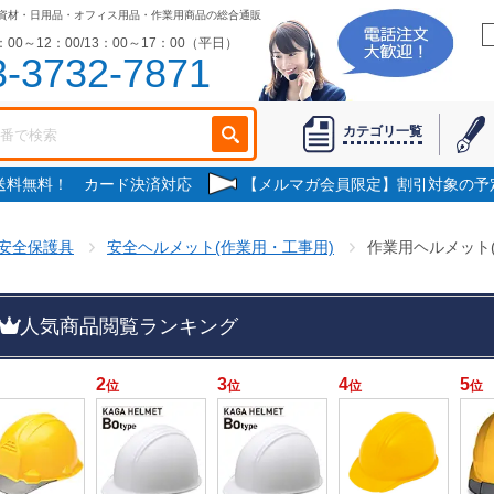
資材・日用品・オフィス用品・作業用商品の総合通販
00～12：00/13：00～17：00（平日）
3-3732-7871
カテゴリ一覧
で送料無料！ カード決済対応
【メルマガ会員限定】割引対象の予
安全保護具
安全ヘルメット(作業用・工事用)
作業用ヘルメット
人気商品閲覧ランキング
2
3
4
5
位
位
位
位