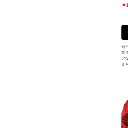
￥1
雨
業
フな
き