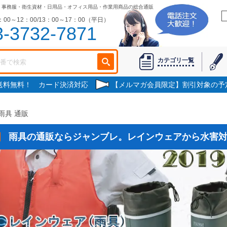
・事務服・衛生資材・日用品・オフィス用品・作業用商品の総合通販
00～12：00/13：00～17：00（平日）
3-3732-7871
カテゴリ一覧
で送料無料！ カード決済対応
【メルマガ会員限定】割引対象の予
雨具 通販
雨具の通販ならジャンブレ。レインウェアから水害