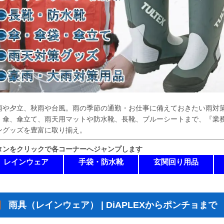
雨や夕立、秋雨や台風。雨の季節の通勤・お仕事に備えておきたい雨対
、傘、傘立て、雨天用マットや防水靴、長靴、ブルーシートまで、『業
ングッズを豊富に取り揃え。
タンをクリックで各コーナーへジャンプします
レインウェア
手袋・防水靴
玄関回り用品
雨具（レインウェア） | DiAPLEXからポンチョまで