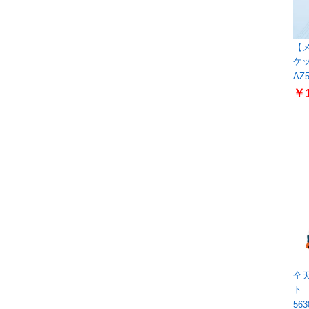
【
ケッ
AZ5
￥1
全
ト 
563