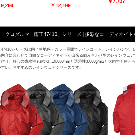
￥7,737
9,294
￥12,199
クロダルマ「雨王47410」シリーズ | 多彩なコーディネイ
王47410シリーズは同じ生地感・カラー展開でレインコート、レインパンツ
務内容に合わせて自由なコーディネイトが出来る組み合わせ型のレインウェア
作り。肝心の防水性も耐水圧10,000mmと透湿性3,000g/m2と大雨で
やすい、おすすめのレインウェアシリーズです。