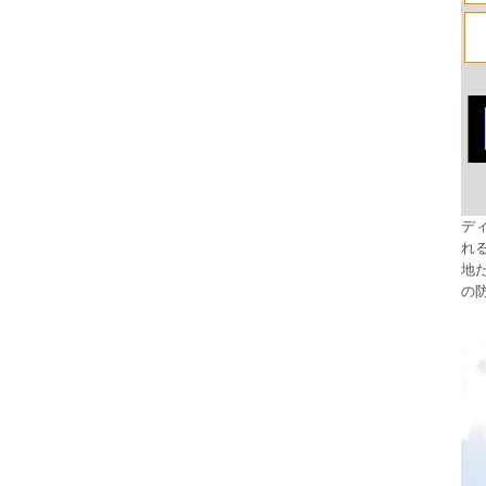
デ
れ
地
の