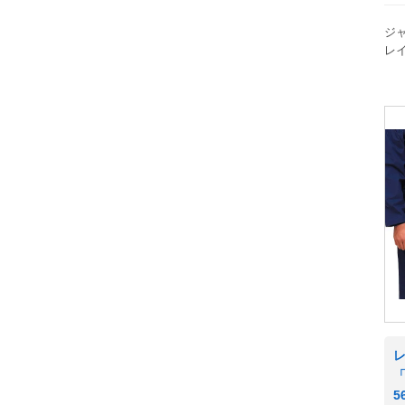
ジ
レ
5