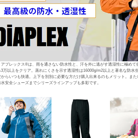
ィアプレックス®は、雨を通さない防水性と、汗を外に逃がす透湿性に極めて
る3万以上をクリア。蒸れにくさを示す透湿性は16000g/m2以上と著名な防
だからいつも快適。上下を別別に必要な方だけ購入出来るのもメリット。また
防水安全シューズまでシリーズラインアップも多彩です。