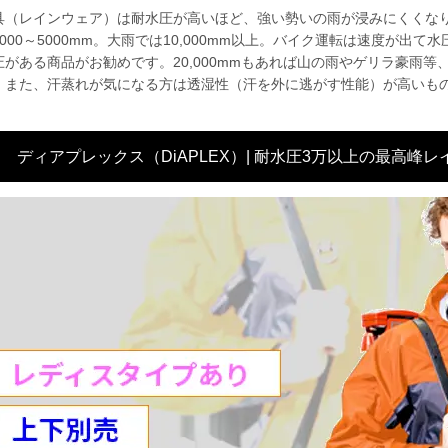
具（レインウェア）は耐水圧が高いほど、強い勢いの雨が浸みにくくなりま
000～5000mm。大雨では10,000mm以上。バイク運転は速度が出て水圧
圧がある商品がお勧めです。20,000mmもあれば山の雨やゲリラ豪雨
。また、汗蒸れが気になる方は透湿性（汗を外に逃がす性能）が高いも
ディアプレックス（DiAPLEX）| 耐水圧3万以上の最高峰