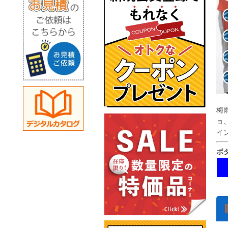
梅
ョ
イ
ボ