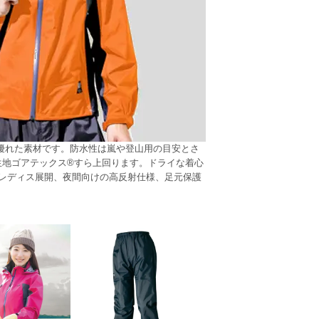
優れた素材です。防水性は嵐や登山用の目安とさ
水生地ゴアテックス®すら上回ります。ドライな着心
レディス展開、夜間向けの高反射仕様、足元保護