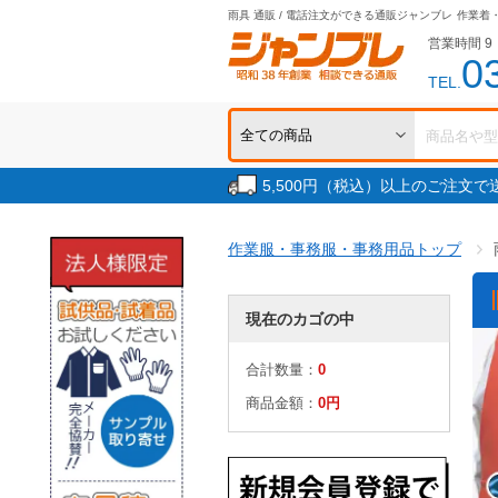
雨具 通販 / 電話注文ができる通販ジャンブレ
作業着
営業時間 9：
0
TEL.
5,500円（税込）以上のご注文
作業服・事務服・事務用品トップ
現在のカゴの中
合計数量：
0
商品金額：
0円