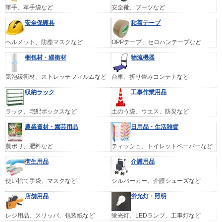
軍手、革手袋など
安全靴、ブーツなど
安全保護具
粘着テープ
ヘルメット、防塵マスクなど
OPPテープ、セロハンテープなど
梱包材・緩衝材
物流機器
気泡緩衝材、ストレッチフィルムなど
台車、折り畳みコンテナなど
収納ラック
工事作業用品
ラック、宅配ボックスなど
土のう袋、ウエス、防災など
農業資材・園芸用品
日用品・生活雑貨
農ポリ、肥料など
ティッシュ、トイレットペーパーなど
衛生用品
介護用品
使い捨て手袋、マスクなど
シルバーカー、介護シューズなど
店舗用品
蛍光灯・照明
レジ用品、スリッパ、包装紙など
蛍光灯、LEDランプ、工事灯など