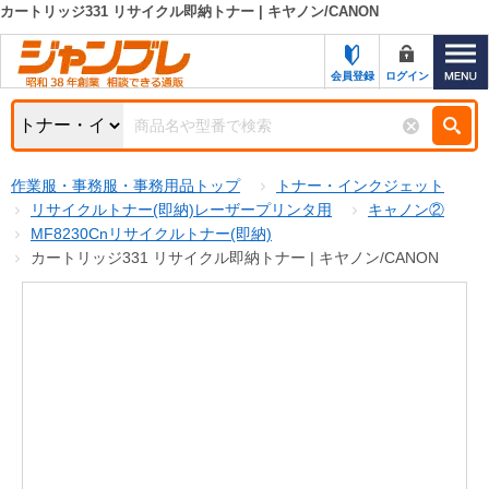
カートリッジ331 リサイクル即納トナー | キヤノン/CANON
カテゴリー一覧
キーワード検索
会員登録
ログイン
お知らせ
特集・キャンペーン一覧
検索
作業服・事務服・事務用品トップ
トナー・インクジェット
初めての方へ
検索条件
リサイクルトナー(即納)レーザープリンタ用
キャノン②
MF8230Cnリサイクルトナー(即納)
お問い合わせ
商品カテゴリから選ぶ
カートリッジ331 リサイクル即納トナー | キヤノン/CANON
サポート＆ヘルプ
商品ステータスで絞る
FAX注文用紙の印刷
キャンペーン
おすすめ
ジャンブレの特長
NEW
売れ筋
新規登録キャンペーン
オリジナル
処分品
名入れ刺繍