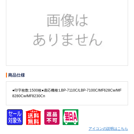
販売終了
販売価格(税抜き)で絞る
メーカーカタログ一覧
円から
円まで
カタログ請求（無料）
試着サンプル無料貸し出し
商品仕様
デジタルカタログ
●印字枚数:1500枚●適応機種:LBP-7110C/LBP-7100C/MF628Cw/MF
8280Cw/MF8230Cn
クイックオーダー
（注文番号からご注文）
ログアウト
アイコンの説明はこちら