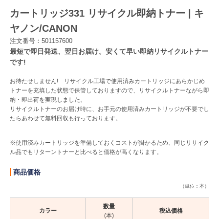
カートリッジ331 リサイクル即納トナー | キ
Myページ
見積書
お気に入り
ヤノン/CANON
注文番号：501157600
最短で即日発送、翌日お届け。安くて早い即納リサイクルトナー
です!
お待たせしません! リサイクル工場で使用済みカートリッジにあらかじめ
トナーを充填した状態で保管しておりますので、リサイクルトナーながら即
納・即出荷を実現しました。
リサイクルトナーのお届け時に、お手元の使用済みカートリッジが不要でし
たらあわせて無料回収も行っております。
※使用済みカートリッジを準備しておくコストが掛かるため、同じリサイク
ル品でもリターントナーと比べると価格が高くなります。
商品価格
（単位：本）
数量
カラー
税込価格
(本)