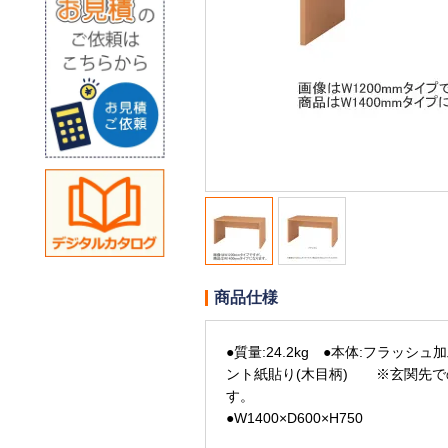
商品仕様
●質量:24.2kg ●本体:フラッシュ
ント紙貼り(木目柄) ※玄関先で
す。
●W1400×D600×H750