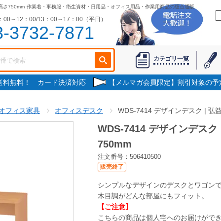
高さ750mm
作業着・事務服・衛生資材・日用品・オフィス用品・作業用商品の総合通販
00～12：00/13：00～17：00（平日）
3-3732-7871
カテゴリ一覧
で送料無料！ カード決済対応
【メルマガ会員限定】割引対象の予
オフィス家具
オフィスデスク
WDS-7414 デザインデスク | 弘益
WDS-7414 デザインデスク 
750mm
注文番号：506410500
販売終了
シンプルなデザインのデスクとワゴン
木目調がどんな部屋にもフィット。
【ご注意】
こちらの商品は個人宅へのお届けがで