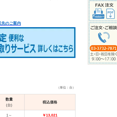
収先のご案内
（単位：台）
数量
税込価格
(台)
1～
￥13,021