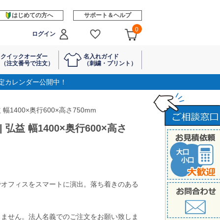
はじめての方へ
サポート＆ヘルプ
0
ログイン
クイックオーダー
名入れガイド
（注文番号で注文）
（刺繍・プリント）
定カレンダー公開中！
 幅1400×奥行600×高さ750mm
| 弘益 幅1400×奥行600×高さ
でオフィスをスマートに演出。落ち着きのある
きません。法人名義でのご注文をお願い致しま