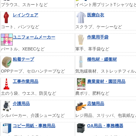
ブラウス、スカートなど
イベント用プリントTシャツな
レインウェア
医療白衣
コート、パンツなど
スクラブ、ケーシーなど
ユニフォームメーカー
作業用手袋
バートル、XEBECなど
軍手、革手袋など
粘着テープ
梱包材・緩衝材
OPPテープ、セロハンテープなど
気泡緩衝材、ストレッチフィル
工事作業用品
農業資材・園芸用品
土のう袋、ウエス、防災など
農ポリ、肥料など
介護用品
店舗用品
シルバーカー、介護シューズなど
レジ用品、スリッパ、包装紙な
コピー用紙・事務用品
OA用品・事務機器