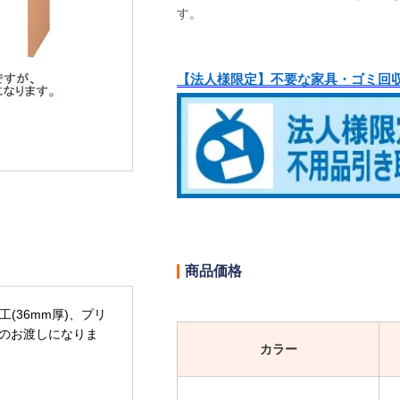
す。
【法人様限定】不要な家具・ゴミ回
商品価格
加工(36mm厚)、プリ
のお渡しになりま
カラー