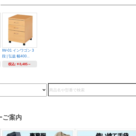
IW-01 インワゴン 3
段 | 弘益 幅400...
税込:
￥8,485～
ーご案内