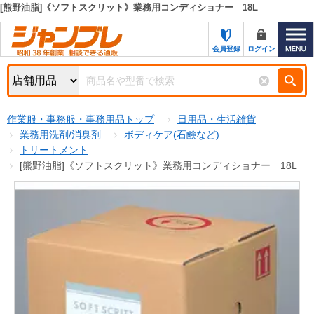
[熊野油脂]《ソフトスクリット》業務用コンディショナー 18L
カテゴリー一覧
キーワード検索
会員登録
ログイン
お知らせ
特集・キャンペーン一覧
検索
作業服・事務服・事務用品トップ
日用品・生活雑貨
初めての方へ
検索条件
業務用洗剤/消臭剤
ボディケア(石鹸など)
トリートメント
お問い合わせ
商品カテゴリから選ぶ
[熊野油脂]《ソフトスクリット》業務用コンディショナー 18L
サポート＆ヘルプ
商品ステータスで絞る
FAX注文用紙の印刷
キャンペーン
おすすめ
ジャンブレの特長
NEW
売れ筋
新規登録キャンペーン
オリジナル
処分品
名入れ刺繍