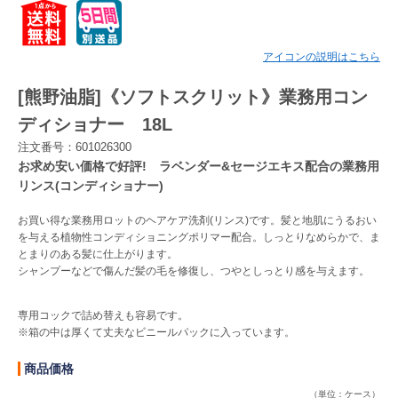
Myページ
見積書
お気に入り
アイコンの説明はこちら
[熊野油脂]《ソフトスクリット》業務用コン
ディショナー 18L
注文番号：601026300
お求め安い価格で好評! ラベンダー&セージエキス配合の業務用
リンス(コンディショナー)
お買い得な業務用ロットのヘアケア洗剤(リンス)です。髪と地肌にうるおい
を与える植物性コンディショニングポリマー配合。しっとりなめらかで、ま
とまりのある髪に仕上がります。
シャンプーなどで傷んだ髪の毛を修復し、つやとしっとり感を与えます。
専用コックで詰め替えも容易です。
※箱の中は厚くて丈夫なビニールパックに入っています。
商品価格
（単位：ケース）