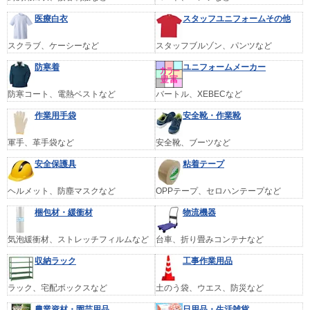
医療白衣
スタッフユニフォームその他
スクラブ、ケーシーなど
スタッフブルゾン、パンツなど
防寒着
ユニフォームメーカー
防寒コート、電熱ベストなど
バートル、XEBECなど
作業用手袋
安全靴・作業靴
軍手、革手袋など
安全靴、ブーツなど
安全保護具
粘着テープ
ヘルメット、防塵マスクなど
OPPテープ、セロハンテープなど
梱包材・緩衝材
物流機器
気泡緩衝材、ストレッチフィルムなど
台車、折り畳みコンテナなど
収納ラック
工事作業用品
ラック、宅配ボックスなど
土のう袋、ウエス、防災など
農業資材・園芸用品
日用品・生活雑貨