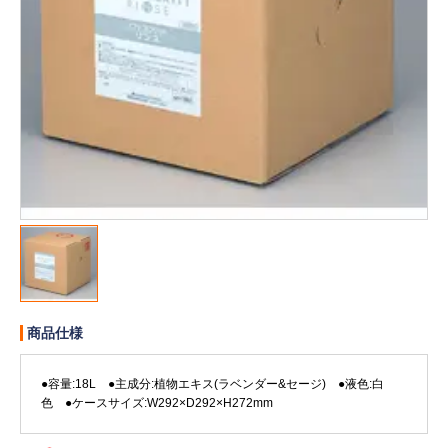
販売終了
販売価格(税抜き)で絞る
メーカーカタログ一覧
円から
円まで
カタログ請求（無料）
試着サンプル無料貸し出し
デジタルカタログ
商品仕様
クイックオーダー
（注文番号からご注文）
●容量:18L ●主成分:植物エキス(ラベンダー&セージ) ●液色:白
色 ●ケースサイズ:W292×D292×H272mm
ログアウト