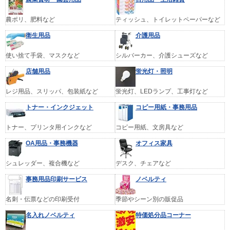
農ポリ、肥料など
ティッシュ、トイレットペーパーなど
衛生用品
介護用品
使い捨て手袋、マスクなど
シルバーカー、介護シューズなど
店舗用品
蛍光灯・照明
レジ用品、スリッパ、包装紙など
蛍光灯、LEDランプ、工事灯など
トナー・インクジェット
コピー用紙・事務用品
トナー、プリンタ用インクなど
コピー用紙、文房具など
OA用品・事務機器
オフィス家具
シュレッダー、複合機など
デスク、チェアなど
事務用品印刷サービス
ノベルティ
名刺・伝票などの印刷受付
季節やシーン別の販促品
名入れノベルティ
特価処分品コーナー