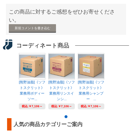
この商品に対するご感想をぜひお寄せくださ
い。
新規コメントを書き込む
コーディネート商品
[熊野油脂]《ソフ
[熊野油脂]《ソフ
[熊野油脂]《ソフ
トスクリット》
トスクリット》
トスクリット》
業務用ボディー
業務用リンスイ
業務用シャンプ
ソー...
ンシ...
ー ...
税込:
￥7,106～
税込:
￥7,106～
税込:
￥7,106～
人気の商品カテゴリーご案内