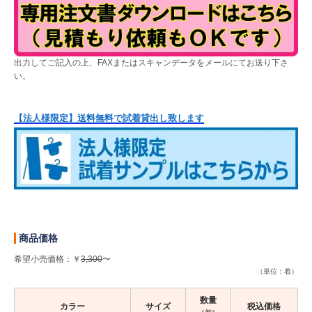
出力してご記入の上、FAXまたはスキャンデータをメールにてお送り下さ
い。
【法人様限定】送料無料で試着貸出し致します
商品価格
希望小売価格：￥
3,300
〜
（単位：着）
数量
カラー
サイズ
税込価格