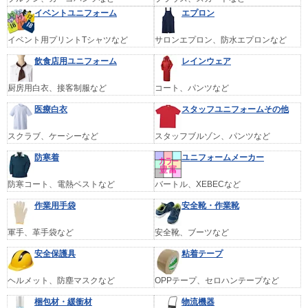
イベントユニフォーム
エプロン
イベント用プリントTシャツなど
サロンエプロン、防水エプロンなど
飲食店用ユニフォーム
レインウェア
厨房用白衣、接客制服など
コート、パンツなど
医療白衣
スタッフユニフォームその他
スクラブ、ケーシーなど
スタッフブルゾン、パンツなど
防寒着
ユニフォームメーカー
防寒コート、電熱ベストなど
バートル、XEBECなど
作業用手袋
安全靴・作業靴
軍手、革手袋など
安全靴、ブーツなど
安全保護具
粘着テープ
ヘルメット、防塵マスクなど
OPPテープ、セロハンテープなど
梱包材・緩衝材
物流機器