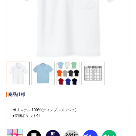
販売終了
販売価格(税抜き)で絞る
メーカーカタログ一覧
円から
円まで
カタログ請求（無料）
試着サンプル無料貸し出し
デジタルカタログ
商品仕様
クイックオーダー
（注文番号からご注文）
ポリステル 100%(ディンプルメッシュ)
●左胸ポケット付
ログアウト