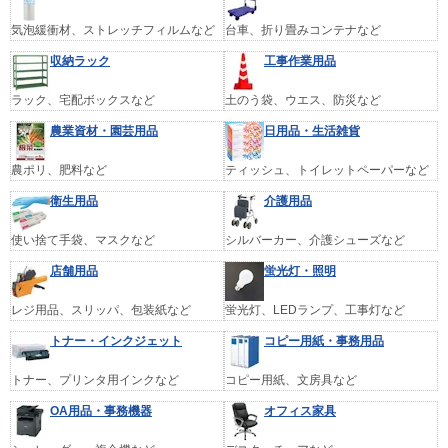
気泡緩衝材、ストレッチフィルムなど
台車、折り畳みコンテナなど
収納ラック
工事作業用品
ラック、宅配ボックスなど
土のう袋、ウエス、防災など
農業資材・園芸用品
日用品・生活雑貨
農ポリ、肥料など
ティッシュ、トイレットペーパーなど
衛生用品
介護用品
使い捨て手袋、マスクなど
シルバーカー、介護シューズなど
店舗用品
蛍光灯・照明
レジ用品、スリッパ、包装紙など
蛍光灯、LEDランプ、工事灯など
トナー・インクジェット
コピー用紙・事務用品
トナー、プリンタ用インクなど
コピー用紙、文房具など
OA用品・事務機器
オフィス家具