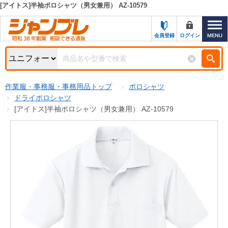
[アイトス]半袖ポロシャツ（男女兼用） AZ-10579
カテゴリー一覧
キーワード検索
会員登録
ログイン
お知らせ
特集・キャンペーン一覧
検索
作業服・事務服・事務用品トップ
ポロシャツ
初めての方へ
検索条件
ドライポロシャツ
[アイトス]半袖ポロシャツ（男女兼用） AZ-10579
お問い合わせ
商品カテゴリから選ぶ
サポート＆ヘルプ
商品ステータスで絞る
FAX注文用紙の印刷
キャンペーン
おすすめ
ジャンブレの特長
NEW
売れ筋
新規登録キャンペーン
オリジナル
処分品
名入れ刺繍