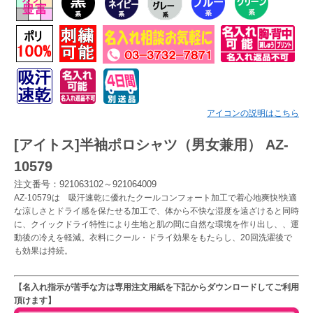
Myページ
見積書
お気に入り
アイコンの説明はこちら
[アイトス]半袖ポロシャツ（男女兼用） AZ-
10579
注文番号：921063102～921064009
AZ-10579は 吸汗速乾に優れたクールコンフォート加工で着心地爽快!快適
な涼しさとドライ感を保たせる加工で、体から不快な湿度を遠ざけると同時
に、クイックドライ特性により生地と肌の間に自然な環境を作り出し、、運
動後の冷えを軽減。衣料にクール・ドライ効果をもたらし、20回洗濯後で
も効果は持続。
【名入れ指示が苦手な方は専用注文用紙を下記からダウンロードしてご利用
頂けます】