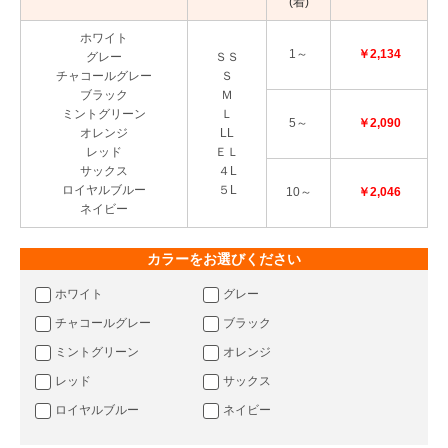
(着)
ホワイト
1～
￥2,134
グレー
ＳＳ
チャコールグレー
Ｓ
ブラック
Ｍ
ミントグリーン
Ｌ
5～
￥2,090
オレンジ
LL
レッド
ＥＬ
サックス
４L
ロイヤルブルー
５L
10～
￥2,046
ネイビー
カラーをお選びください
ホワイト
グレー
チャコールグレー
ブラック
ミントグリーン
オレンジ
レッド
サックス
ロイヤルブルー
ネイビー