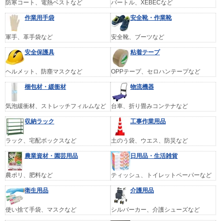
防寒コート、電熱ベストなど
バートル、XEBECなど
作業用手袋
安全靴・作業靴
軍手、革手袋など
安全靴、ブーツなど
安全保護具
粘着テープ
ヘルメット、防塵マスクなど
OPPテープ、セロハンテープなど
梱包材・緩衝材
物流機器
気泡緩衝材、ストレッチフィルムなど
台車、折り畳みコンテナなど
収納ラック
工事作業用品
ラック、宅配ボックスなど
土のう袋、ウエス、防災など
農業資材・園芸用品
日用品・生活雑貨
農ポリ、肥料など
ティッシュ、トイレットペーパーなど
衛生用品
介護用品
使い捨て手袋、マスクなど
シルバーカー、介護シューズなど