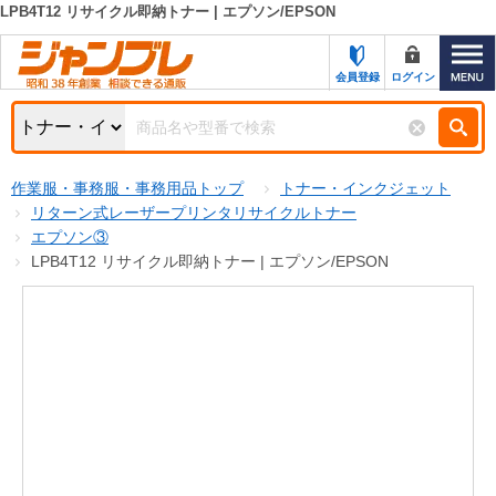
LPB4T12 リサイクル即納トナー | エプソン/EPSON
カテゴリー一覧
キーワード検索
会員登録
ログイン
お知らせ
特集・キャンペーン一覧
検索
作業服・事務服・事務用品トップ
トナー・インクジェット
初めての方へ
検索条件
リターン式レーザープリンタリサイクルトナー
エプソン③
お問い合わせ
商品カテゴリから選ぶ
LPB4T12 リサイクル即納トナー | エプソン/EPSON
サポート＆ヘルプ
商品ステータスで絞る
FAX注文用紙の印刷
キャンペーン
おすすめ
ジャンブレの特長
NEW
売れ筋
新規登録キャンペーン
オリジナル
処分品
名入れ刺繍