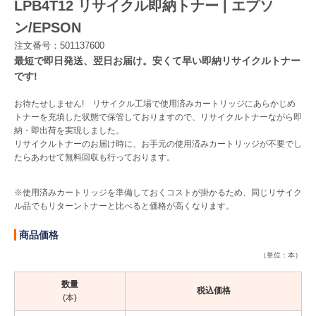
LPB4T12 リサイクル即納トナー | エプソ
ン/EPSON
Myページ
見積書
お気に入り
注文番号：501137600
最短で即日発送、翌日お届け。安くて早い即納リサイクルトナー
です!
お待たせしません! リサイクル工場で使用済みカートリッジにあらかじめ
トナーを充填した状態で保管しておりますので、リサイクルトナーながら即
納・即出荷を実現しました。
リサイクルトナーのお届け時に、お手元の使用済みカートリッジが不要でし
たらあわせて無料回収も行っております。
※使用済みカートリッジを準備しておくコストが掛かるため、同じリサイク
ル品でもリターントナーと比べると価格が高くなります。
商品価格
（単位：本）
数量
税込価格
(本)