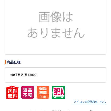
販売終了
販売価格(税抜き)で絞る
メーカーカタログ一覧
円から
円まで
カタログ請求（無料）
試着サンプル無料貸し出し
商品仕様
デジタルカタログ
●印字枚数(枚):3000
クイックオーダー
（注文番号からご注文）
ログアウト
アイコンの説明はこちら