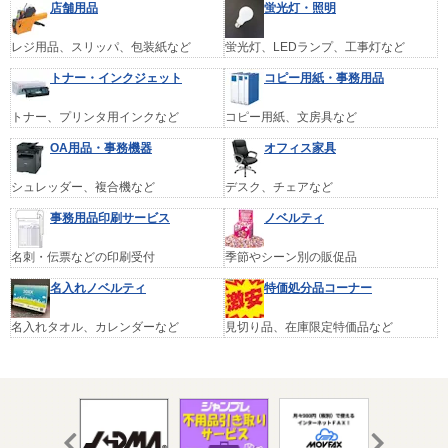
店舗用品
蛍光灯・照明
レジ用品、スリッパ、包装紙など
蛍光灯、LEDランプ、工事灯など
トナー・インクジェット
コピー用紙・事務用品
トナー、プリンタ用インクなど
コピー用紙、文房具など
OA用品・事務機器
オフィス家具
シュレッダー、複合機など
デスク、チェアなど
事務用品印刷サービス
ノベルティ
名刺・伝票などの印刷受付
季節やシーン別の販促品
名入れノベルティ
特価処分品コーナー
名入れタオル、カレンダーなど
見切り品、在庫限定特価品など