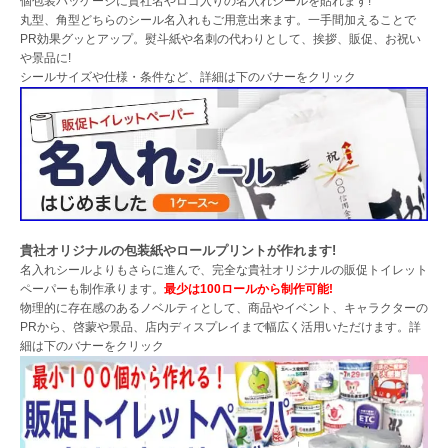
個包装パッケージに貴社名やロゴ入りの名入れシールを貼れます!
丸型、角型どちらのシール名入れもご用意出来ます。一手間加えることで
PR効果グッとアップ。熨斗紙や名刺の代わりとして、挨拶、販促、お祝い
や景品に!
シールサイズや仕様・条件など、詳細は下のバナーをクリック
貴社オリジナルの包装紙やロールプリントが作れます!
名入れシールよりもさらに進んで、完全な貴社オリジナルの販促トイレット
ペーパーも制作承ります。
最少は100ロールから制作可能!
物理的に存在感のあるノベルティとして、商品やイベント、キャラクターの
PRから、啓蒙や景品、店内ディスプレイまで幅広く活用いただけます。詳
細は下のバナーをクリック