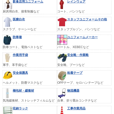
飲食店用ユニフォーム
レインウェア
厨房用白衣、接客制服など
コート、パンツなど
医療白衣
スタッフユニフォームその他
スクラブ、ケーシーなど
スタッフブルゾン、パンツなど
防寒着
ユニフォームメーカー
防寒コート、電熱ベストなど
バートル、XEBECなど
作業用手袋
安全靴・作業靴
軍手、革手袋など
安全靴、ブーツなど
安全保護具
粘着テープ
ヘルメット、防塵マスクなど
OPPテープ、セロハンテープなど
梱包材・緩衝材
物流機器
気泡緩衝材、ストレッチフィルムなど
台車、折り畳みコンテナなど
収納ラック
工事作業用品