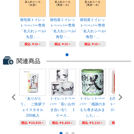
個包装トイレッ
個包装トイレッ
個包装トイレッ
トペーパー専用
トペーパー専用
トペーパー専用
「名入れシール/
「名入れシール/
「名入れシール/
丸型」...
角型・...
角型・...
税込:
￥15～
税込:
￥15～
税込:
￥15～
関連商品
「ありがと
トイレットペー
トイレットペー
お祝い トイレ
う」 ご挨拶フ
パー「長いお付
パー 「感謝のき
トペーパー「
ェイスタオル
き合いを!」 1
もち巻き込みま
ロール」100
200枚入
ケース...
した」...
ール...
税込:
￥24,515～
税込:
￥6,424～
税込:
￥6,112～
税込:
￥6,112～