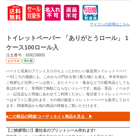
Myページ
見積書
お気に入り
アイコンの説明はこちら
トイレットペーパー 「ありがとうロール」 1
ケース100ロール入
注文番号：609239800
おすすめ
売れ筋
ハートと花束のプリント入りのちょっとかわいい販促用トイレットペーパ
ー!日ごろの感謝にも、これからの門出を祝う配り物にも使え、年末年始の
ご挨拶など活用シーンは色々。またイベント・集会などでの配布品としても
喜ばれやすく、実用的で無駄にならないトレペです。粗品・景品・ノベルテ
ィ・記念品など用途にあわせてご利用ください。毎日使うトイレットペーパ
ーはギフトに喜ばれます。その他の販促トイレットペーパーも販売しており
ます。関連商品から他の商品の情報をご覧いただけます。
■この商品の関連/コーディネイト商品を見る ▶
【ご挨拶用に!】貴社名のプリントシール作れます!