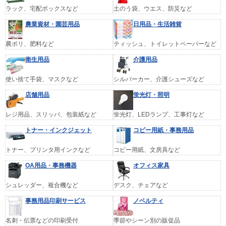
ラック、宅配ボックスなど
土のう袋、ウエス、防災など
農業資材・園芸用品
日用品・生活雑貨
農ポリ、肥料など
ティッシュ、トイレットペーパーなど
衛生用品
介護用品
使い捨て手袋、マスクなど
シルバーカー、介護シューズなど
店舗用品
蛍光灯・照明
レジ用品、スリッパ、包装紙など
蛍光灯、LEDランプ、工事灯など
トナー・インクジェット
コピー用紙・事務用品
トナー、プリンタ用インクなど
コピー用紙、文房具など
OA用品・事務機器
オフィス家具
シュレッダー、複合機など
デスク、チェアなど
事務用品印刷サービス
ノベルティ
名刺・伝票などの印刷受付
季節やシーン別の販促品