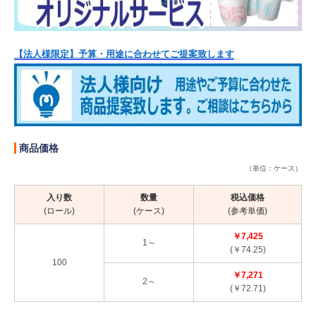
【法人様限定】予算・用途に合わせてご提案致します
商品価格
（単位：ケース）
入り数
数量
税込価格
(ロール)
(ケース)
(参考単価)
￥7,425
1～
(￥74.25)
100
￥7,271
2～
(￥72.71)