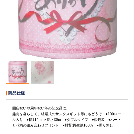
販売終了
販売価格(税抜き)で絞る
メーカーカタログ一覧
円から
円まで
カタログ請求（無料）
試着サンプル無料貸し出し
デジタルカタログ
商品仕様
クイックオーダー
（注文番号からご注文）
開店祝いや周年祝い等の記念品に…
趣向を凝らして、結婚式のサンクスギフト等にもどうぞ…●100ロー
ル入り ●幅114mm×長さ30m ●ダブルタイプ ●個包装 ●ハート
ログアウト
と花柄の組み合わせプリント ●材質:再生紙100% ●香り無し