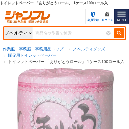
トイレットペーパー 「ありがとうロール」 1ケース100ロール入
カテゴリー一覧
キーワード検索
会員登録
ログイン
お知らせ
特集・キャンペーン一覧
検索
作業服・事務服・事務用品トップ
ノベルティグッズ
初めての方へ
検索条件
販促用トイレットペーパー
トイレットペーパー 「ありがとうロール」 1ケース100ロール入
お問い合わせ
商品カテゴリから選ぶ
サポート＆ヘルプ
商品ステータスで絞る
FAX注文用紙の印刷
キャンペーン
おすすめ
ジャンブレの特長
NEW
売れ筋
新規登録キャンペーン
オリジナル
処分品
名入れ刺繍