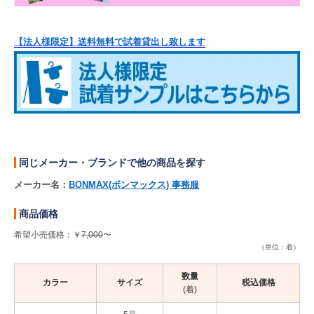
【法人様限定】送料無料で試着貸出し致します
同じメーカー・ブランドで他の商品を探す
メーカー名：
BONMAX(ボンマックス) 事務服
商品価格
希望小売価格：￥
7,000
〜
（単位：着）
数量
カラー
サイズ
税込価格
(着)