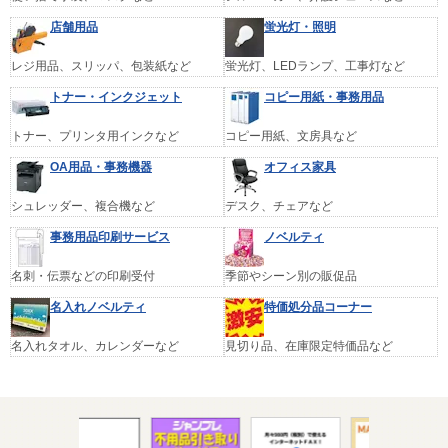
店舗用品
蛍光灯・照明
レジ用品、スリッパ、包装紙など
蛍光灯、LEDランプ、工事灯など
トナー・インクジェット
コピー用紙・事務用品
トナー、プリンタ用インクなど
コピー用紙、文房具など
OA用品・事務機器
オフィス家具
シュレッダー、複合機など
デスク、チェアなど
事務用品印刷サービス
ノベルティ
名刺・伝票などの印刷受付
季節やシーン別の販促品
名入れノベルティ
特価処分品コーナー
名入れタオル、カレンダーなど
見切り品、在庫限定特価品など