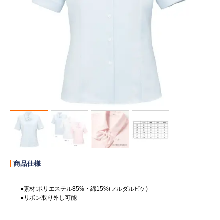
販売終了
販売価格(税抜き)で絞る
メーカーカタログ一覧
円から
円まで
カタログ請求（無料）
試着サンプル無料貸し出し
デジタルカタログ
商品仕様
クイックオーダー
（注文番号からご注文）
●素材:ポリエステル85%・綿15%(フルダルピケ)
●リボン取り外し可能
ログアウト