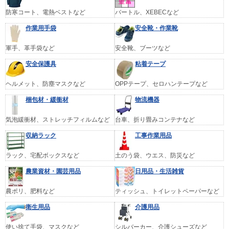
防寒コート、電熱ベストなど
バートル、XEBECなど
作業用手袋
安全靴・作業靴
軍手、革手袋など
安全靴、ブーツなど
安全保護具
粘着テープ
ヘルメット、防塵マスクなど
OPPテープ、セロハンテープなど
梱包材・緩衝材
物流機器
気泡緩衝材、ストレッチフィルムなど
台車、折り畳みコンテナなど
収納ラック
工事作業用品
ラック、宅配ボックスなど
土のう袋、ウエス、防災など
農業資材・園芸用品
日用品・生活雑貨
農ポリ、肥料など
ティッシュ、トイレットペーパーなど
衛生用品
介護用品
使い捨て手袋、マスクなど
シルバーカー、介護シューズなど