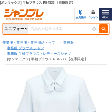
[ボンマックス] 半袖ブラウス RB4533 【在庫限定】
カテゴリー一覧
キーワード検索
会員登録
ログイン
お知らせ
特集・キャンペーン一覧
検索
作業服・事務服・事務用品トップ
事務服
初めての方へ
検索条件
事務服 ブラウス/シャツ
事務服 半袖ブラウス・レディースシャツ
お問い合わせ
商品カテゴリから選ぶ
[ボンマックス] 半袖ブラウス RB4533 【在庫限定】
サポート＆ヘルプ
商品ステータスで絞る
FAX注文用紙の印刷
キャンペーン
おすすめ
ジャンブレの特長
NEW
売れ筋
新規登録キャンペーン
オリジナル
処分品
名入れ刺繍