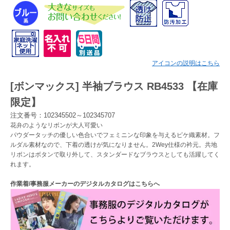
Myページ
見積書
お気に入り
アイコンの説明はこちら
[ボンマックス] 半袖ブラウス RB4533 【在庫
限定】
注文番号：102345502～102345707
花弁のようなリボンが大人可愛い
パウダータッチの優しい色合いでフェミニンな印象を与えるピケ織素材。フ
ルダル素材なので、下着の透けが気になりません。2Wey仕様の衿元。共地
リボンはボタンで取り外して、スタンダードなブラウスとしても活躍してく
れます。
作業着/事務服メーカーのデジタルカタログはこちらへ