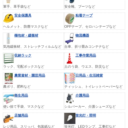
軍手、革手袋など
安全靴、ブーツなど
安全保護具
粘着テープ
ヘルメット、防塵マスクなど
OPPテープ、セロハンテープなど
梱包材・緩衝材
物流機器
気泡緩衝材、ストレッチフィルムなど
台車、折り畳みコンテナなど
収納ラック
工事作業用品
ラック、宅配ボックスなど
土のう袋、ウエス、防災など
農業資材・園芸用品
日用品・生活雑貨
農ポリ、肥料など
ティッシュ、トイレットペーパーなど
衛生用品
介護用品
使い捨て手袋、マスクなど
シルバーカー、介護シューズなど
店舗用品
蛍光灯・照明
レジ用品、スリッパ、包装紙など
蛍光灯、LEDランプ、工事灯など