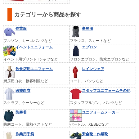
カテゴリーから商品を探す
作業服
事務服
ブルゾン、カーゴパンツなど
ブラウス、スカートなど
イベントユニフォーム
エプロン
イベント用プリントTシャツなど
サロンエプロン、防水エプロンなど
飲食店用ユニフォーム
レインウェア
厨房用白衣、接客制服など
コート、パンツなど
医療白衣
スタッフユニフォームその他
スクラブ、ケーシーなど
スタッフブルゾン、パンツなど
防寒着
ユニフォームメーカー
防寒コート、電熱ベストなど
バートル、XEBECなど
作業用手袋
安全靴・作業靴