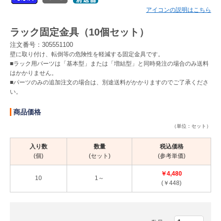
アイコンの説明はこちら
Myページ
見積書
お気に入り
ラック固定金具（10個セット）
注文番号：305551100
壁に取り付け、転倒等の危険性を軽減する固定金具です。
■ラック用パーツは「基本型」または「増結型」と同時発注の場合のみ送料
はかかりません。
■パーツのみの追加注文の場合は、別途送料がかかりますのでご了承くださ
い。
商品価格
（単位：セット）
入り数
数量
税込価格
(個)
(セット)
(参考単価)
￥4,480
10
1～
(￥448)