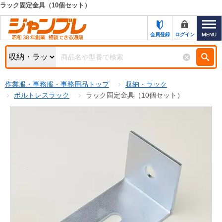
ラック固定金具（10個セット）
カテゴリー一覧
キーワード検索
会員登録
ログイン
お知らせ
特集・キャンペーン一覧
検索
作業服・事務服・事務用品トップ
収納・ラック
初めての方へ
検索条件
ボルトレスラック
ラック固定金具（10個セット）
お問い合わせ
商品カテゴリから選ぶ
サポート＆ヘルプ
商品ステータスで絞る
FAX注文用紙の印刷
キャンペーン
おすすめ
ジャンブレの特長
NEW
売れ筋
新規登録キャンペーン
オリジナル
処分品
名入れ刺繍