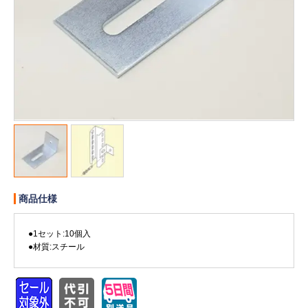
販売終了
販売価格(税抜き)で絞る
メーカーカタログ一覧
円から
円まで
カタログ請求（無料）
試着サンプル無料貸し出し
デジタルカタログ
商品仕様
クイックオーダー
●1セット:10個入
（注文番号からご注文）
●材質:スチール
ログアウト