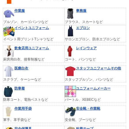
作業服
事務服
ブルゾン、カーゴパンツなど
ブラウス、スカートなど
イベントユニフォーム
エプロン
イベント用プリントTシャツなど
サロンエプロン、防水エプロンなど
飲食店用ユニフォーム
レインウェア
厨房用白衣、接客制服など
コート、パンツなど
医療白衣
スタッフユニフォームその他
スクラブ、ケーシーなど
スタッフブルゾン、パンツなど
防寒着
ユニフォームメーカー
防寒コート、電熱ベストなど
バートル、XEBECなど
作業用手袋
安全靴・作業靴
軍手、革手袋など
安全靴、ブーツなど
安全保護具
粘着テープ