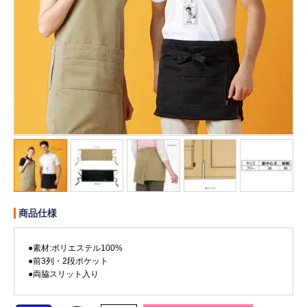
販売終了
販売価格(税抜き)で絞る
メーカーカタログ一覧
円から
円まで
カタログ請求（無料）
試着サンプル無料貸し出し
デジタルカタログ
商品仕様
クイックオーダー
（注文番号からご注文）
●素材:ポリエステル100%
●前3列・2段ポケット
●両脇スリット入り
ログアウト