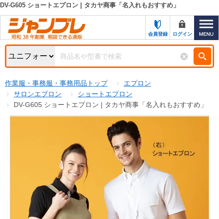
DV-G605 ショートエプロン | タカヤ商事「名入れもおすすめ」
カテゴリー一覧
キーワード検索
会員登録
ログイン
お知らせ
特集・キャンペーン一覧
検索
作業服・事務服・事務用品トップ
エプロン
初めての方へ
検索条件
サロンエプロン
ショートエプロン
DV-G605 ショートエプロン | タカヤ商事「名入れもおすすめ」
お問い合わせ
商品カテゴリから選ぶ
サポート＆ヘルプ
商品ステータスで絞る
FAX注文用紙の印刷
キャンペーン
おすすめ
ジャンブレの特長
NEW
売れ筋
新規登録キャンペーン
オリジナル
処分品
名入れ刺繍