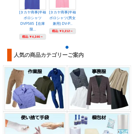
[タカヤ商事]半袖
[タカヤ商事]半袖
ポロシャツ
ポロシャツ(男女
DVP585【在庫
兼用) DV-P...
限...
税込:
￥3,212～
税込:
￥4,246～
人気の商品カテゴリーご案内