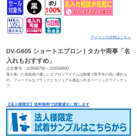
Myページ
見積書
お気に入り
アイコンの説明はこちら
DV-G605 ショートエプロン | タカヤ商事「名
入れもおすすめ」
注文番号：103568700～103568800
落ち着いた表面感の優しいエプロンアイテムは軽量で堅牢性の高い優れも
の。フォーマルなブラックとカジュアル感あふれるベージュがラインナッ
プ。
【法人様限定】送料無料で試着貸出し致します