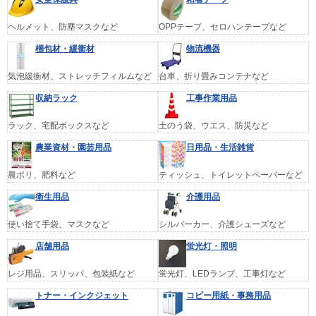
ヘルメット、防塵マスクなど
OPPテープ、セロハンテープなど
梱包材・緩衝材
物流機器
気泡緩衝材、ストレッチフィルムなど
台車、折り畳みコンテナなど
収納ラック
工事作業用品
ラック、宅配ボックスなど
土のう袋、ウエス、防災など
農業資材・園芸用品
日用品・生活雑貨
農ポリ、肥料など
ティッシュ、トイレットペーパーなど
衛生用品
介護用品
使い捨て手袋、マスクなど
シルバーカー、介護シューズなど
店舗用品
蛍光灯・照明
レジ用品、スリッパ、包装紙など
蛍光灯、LEDランプ、工事灯など
トナー・インクジェット
コピー用紙・事務用品