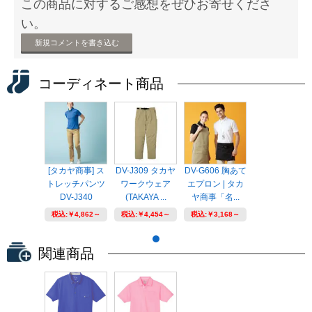
この商品に対するご感想をぜひお寄せくださ
い。
新規コメントを書き込む
コーディネート商品
[タカヤ商事] ス
DV-J309 タカヤ
DV-G606 胸あて
トレッチパンツ
ワークウェア
エプロン | タカ
DV-J340
(TAKAYA ...
ヤ商事「名...
税込:
￥4,862～
税込:
￥4,454～
税込:
￥3,168～
関連商品