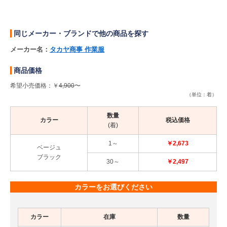
同じメーカー・ブランドで他の商品を探す
メーカー名：
タカヤ商事 作業服
商品価格
希望小売価格：￥
4,900
〜
（単位：着）
数量
カラー
税込価格
(着)
1～
￥2,673
ベージュ
ブラック
30～
￥2,497
カラーをお選びください
カラー
在庫
数量