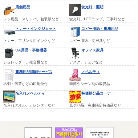
店舗用品
蛍光灯・照明
レジ用品、スリッパ、包装紙など
蛍光灯、LEDランプ、工事灯など
トナー・インクジェット
コピー用紙・事務用品
トナー、プリンタ用インクなど
コピー用紙、文房具など
OA用品・事務機器
オフィス家具
シュレッダー、複合機など
デスク、チェアなど
事務用品印刷サービス
ノベルティ
名刺・伝票などの印刷受付
季節やシーン別の販促品
名入れノベルティ
特価処分品コーナー
名入れタオル、カレンダーなど
見切り品、在庫限定特価品など