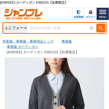
[KARSEE] カーディガン EWG215【在庫限定】
カテゴリー一覧
キーワード検索
会員登録
ログイン
お知らせ
特集・キャンペーン一覧
検索
作業服・事務服・事務用品トップ
事務服
初めての方へ
検索条件
事務服 カーディガン
[KARSEE] カーディガン EWG215【在庫限定】
お問い合わせ
商品カテゴリから選ぶ
サポート＆ヘルプ
商品ステータスで絞る
FAX注文用紙の印刷
キャンペーン
おすすめ
ジャンブレの特長
NEW
売れ筋
新規登録キャンペーン
オリジナル
処分品
名入れ刺繍