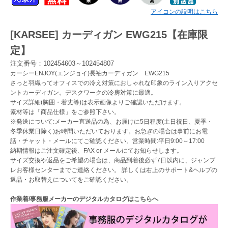
アイコンの説明はこちら
Myページ
見積書
お気に入り
[KARSEE] カーディガン EWG215【在庫限
定】
注文番号：102454603～102454807
カーシーENJOY(エンジョイ)長袖カーディガン EWG215
さっと羽織ってオフィスでの冷え対策におしゃれな印象のライン入りアクセ
ントカーディガン。デスクワークの冷房対策に最適。
サイズ詳細(胸囲・着丈等)は表示画像よりご確認いただけます。
素材等は「商品仕様」をご参照下さい。
※発送について:メーカー直送品の為、お届けに5日程度(土日祝日、夏季・
冬季休業日除く)お時間いただいております。お急ぎの場合は事前にお電
話・チャット・メールにてご確認ください。営業時間:平日9:00～17:00
納期情報はご注文確定後、FAX or メールにてお知らせします。
サイズ交換や返品をご希望の場合は、商品到着後必ず7日以内に、ジャンブ
レお客様センターまでご連絡ください。 詳しくは右上のサポート&ヘルプの
返品・お取替えについてをご確認ください。
作業着/事務服メーカーのデジタルカタログはこちらへ