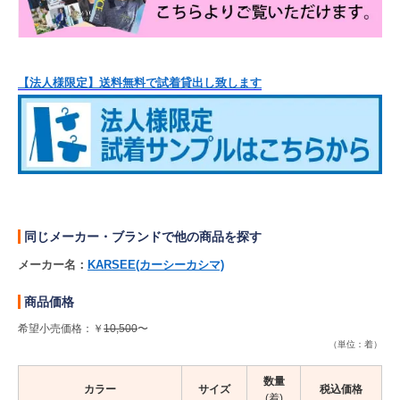
【法人様限定】送料無料で試着貸出し致します
同じメーカー・ブランドで他の商品を探す
メーカー名：
KARSEE(カーシーカシマ)
商品価格
希望小売価格：￥
10,500
〜
（単位：着）
数量
カラー
サイズ
税込価格
(着)