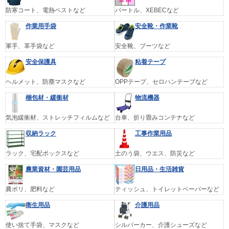
防寒コート、電熱ベストなど
バートル、XEBECなど
作業用手袋
安全靴・作業靴
軍手、革手袋など
安全靴、ブーツなど
安全保護具
粘着テープ
ヘルメット、防塵マスクなど
OPPテープ、セロハンテープなど
梱包材・緩衝材
物流機器
気泡緩衝材、ストレッチフィルムなど
台車、折り畳みコンテナなど
収納ラック
工事作業用品
ラック、宅配ボックスなど
土のう袋、ウエス、防災など
農業資材・園芸用品
日用品・生活雑貨
農ポリ、肥料など
ティッシュ、トイレットペーパーなど
衛生用品
介護用品
使い捨て手袋、マスクなど
シルバーカー、介護シューズなど