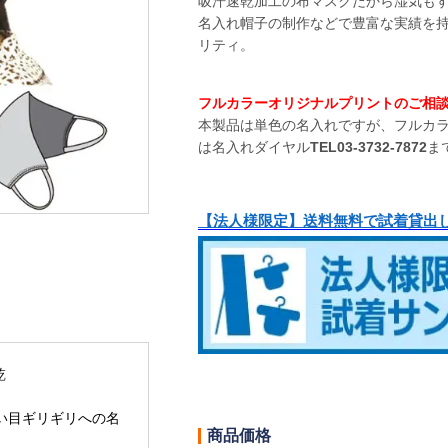
吸汗速乾加工の布マスクだから湿気も
名入れ帽子の制作などで豊富な実績を
リティ。
フルカラーオリジナルプリントのご相
本製品は単色の名入れですが、フルカ
は名入れダイヤル
TEL03-3732-7872
ま
【法人様限定】送料無料で試着貸出
乾
(縫い目ギリギリへの名
商品価格