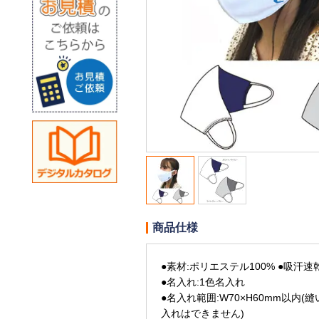
商品仕様
●素材:ポリエステル100% ●吸汗速
●名入れ:1色名入れ
●名入れ範囲:W70×H60mm以内
入れはできません)