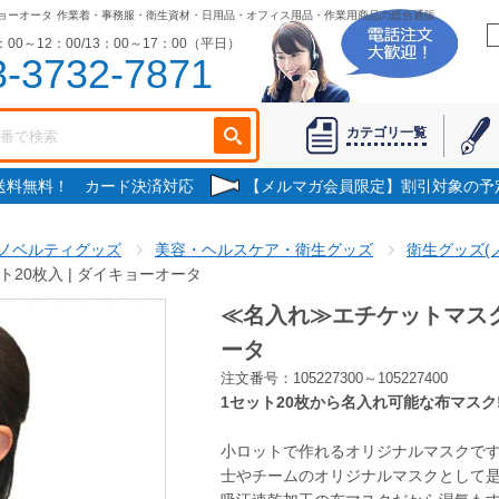
キョーオータ
作業着・事務服・衛生資材・日用品・オフィス用品・作業用商品の総合通販
00～12：00/13：00～17：00（平日）
3-3732-7871
カテゴリ一覧
で送料無料！ カード決済対応
【メルマガ会員限定】割引対象の予
ノベルティグッズ
美容・ヘルスケア・衛生グッズ
衛生グッズ(
20枚入 | ダイキョーオータ
≪名入れ≫エチケットマスク 
ータ
注文番号：105227300～105227400
1セット20枚から名入れ可能な布マスク
小ロットで作れるオリジナルマスクで
士やチームのオリジナルマスクとして是