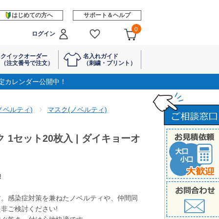
はじめての方へ
サポート＆ヘルプ
0
ログイン
クイックオーダー
名入れガイド
（注文番号で注文）
（刺繍・プリント）
定カレンダー公開中！
ノベルティ)
マスク(ノベルティ)
1セット20枚入 | ダイキョーオ
!
す。感染症対策を兼ねたノベルティや、仲間同
非ご検討ください!