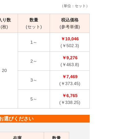
（単位：セット）
入り数
数量
税込価格
(枚)
(セット)
(参考単価)
￥10,046
1～
(￥502.3)
￥9,276
2～
(￥463.8)
20
￥7,469
3～
(￥373.45)
￥6,765
5～
(￥338.25)
お選びください
在庫
数量