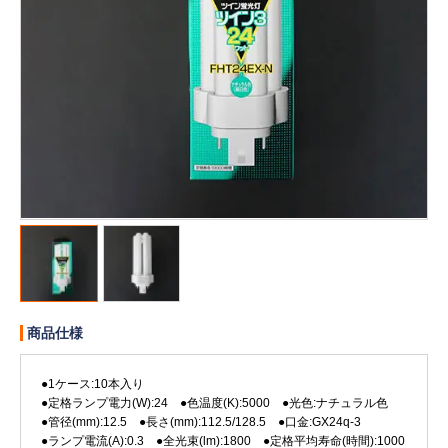
販売終了
販売価格(税抜き)で絞る
メーカーカタログ一覧
円から
円まで
カタログ請求（無料）
試着サンプル無料貸し出し
デジタルカタログ
商品仕様
クイックオーダー
（注文番号からご注文）
●1ケース:10本入り
●定格ランプ電力(W):24 ●色温度(K):5000 ●光色:ナチュラル色
ログアウト
●管径(mm):12.5 ●長さ(mm):112.5/128.5 ●口金:GX24q-3
●ランプ電流(A):0.3 ●全光束(lm):1800 ●定格平均寿命(時間):1000