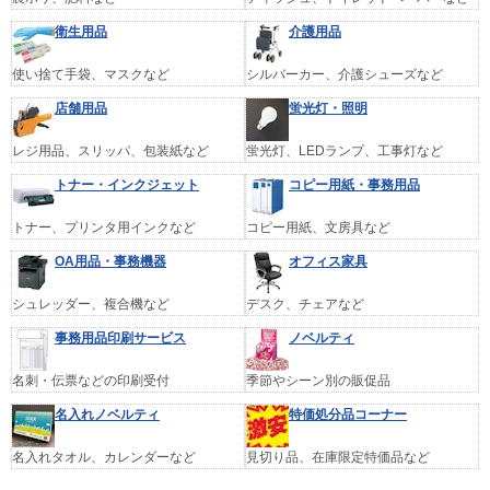
衛生用品
介護用品
使い捨て手袋、マスクなど
シルバーカー、介護シューズなど
店舗用品
蛍光灯・照明
レジ用品、スリッパ、包装紙など
蛍光灯、LEDランプ、工事灯など
トナー・インクジェット
コピー用紙・事務用品
トナー、プリンタ用インクなど
コピー用紙、文房具など
OA用品・事務機器
オフィス家具
シュレッダー、複合機など
デスク、チェアなど
事務用品印刷サービス
ノベルティ
名刺・伝票などの印刷受付
季節やシーン別の販促品
名入れノベルティ
特価処分品コーナー
名入れタオル、カレンダーなど
見切り品、在庫限定特価品など