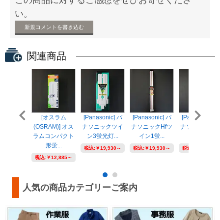
い。
新規コメントを書き込む
関連商品
[オスラム
[Panasonic] パ
[Panasonic] パ
[Panasonic] 
(OSRAM)] オス
ナソニックツイ
ナソニックHfツ
ナソニックHf
ラムコンパクト
ン3蛍光灯...
イン1蛍...
イン1蛍...
形蛍...
税込:
￥19,930～
税込:
￥19,930～
税込:
￥16,690～
税込:
￥12,885～
人気の商品カテゴリーご案内