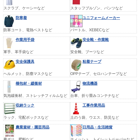
スクラブ、ケーシーなど
スタッフブルゾン、パンツなど
防寒着
ユニフォームメーカー
防寒コート、電熱ベストなど
バートル、XEBECなど
作業用手袋
安全靴・作業靴
軍手、革手袋など
安全靴、ブーツなど
安全保護具
粘着テープ
ヘルメット、防塵マスクなど
OPPテープ、セロハンテープなど
梱包材・緩衝材
物流機器
気泡緩衝材、ストレッチフィルムなど
台車、折り畳みコンテナなど
収納ラック
工事作業用品
ラック、宅配ボックスなど
土のう袋、ウエス、防災など
農業資材・園芸用品
日用品・生活雑貨
農ポリ、肥料など
ティッシュ、トイレットペーパーなど