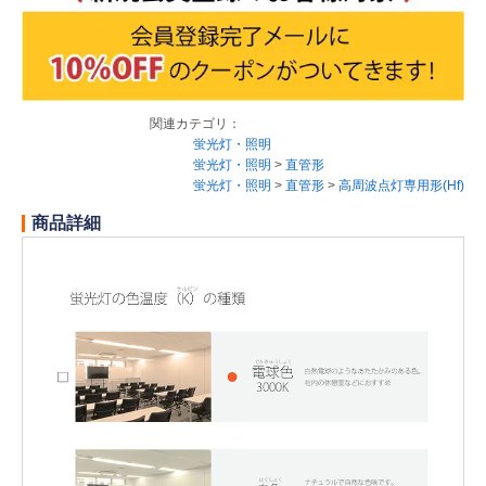
関連カテゴリ：
蛍光灯・照明
蛍光灯・照明
>
直管形
蛍光灯・照明
>
直管形
>
高周波点灯専用形(Hf)
商品詳細