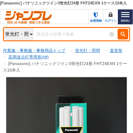
[Panasonic] パナソニックツイン3蛍光灯24形 FHT24EXN 1ケース10本入
カテゴリー一覧
キーワード検索
会員登録
ログイン
お知らせ
特集・キャンペーン一覧
検索
作業服・事務服・事務用品トップ
蛍光灯・照明
直管形
初めての方へ
検索条件
高周波点灯専用形(Hf)
[Panasonic] パナソニックツイン3蛍光灯24形 FHT24EXN 1ケー
お問い合わせ
商品カテゴリから選ぶ
ス10本入
サポート＆ヘルプ
商品ステータスで絞る
FAX注文用紙の印刷
キャンペーン
おすすめ
ジャンブレの特長
NEW
売れ筋
新規登録キャンペーン
オリジナル
処分品
名入れ刺繍