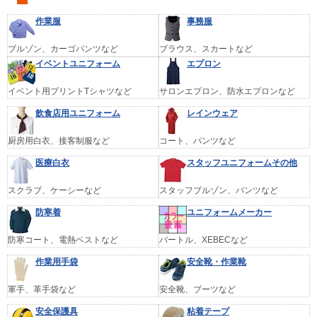
作業服
事務服
ブルゾン、カーゴパンツなど
ブラウス、スカートなど
イベントユニフォーム
エプロン
イベント用プリントTシャツなど
サロンエプロン、防水エプロンなど
飲食店用ユニフォーム
レインウェア
厨房用白衣、接客制服など
コート、パンツなど
医療白衣
スタッフユニフォームその他
スクラブ、ケーシーなど
スタッフブルゾン、パンツなど
防寒着
ユニフォームメーカー
防寒コート、電熱ベストなど
バートル、XEBECなど
作業用手袋
安全靴・作業靴
軍手、革手袋など
安全靴、ブーツなど
安全保護具
粘着テープ