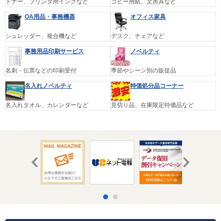
トナー、プリンタ用インクなど
コピー用紙、文房具など
OA用品・事務機器
オフィス家具
シュレッダー、複合機など
デスク、チェアなど
事務用品印刷サービス
ノベルティ
名刺・伝票などの印刷受付
季節やシーン別の販促品
名入れノベルティ
特価処分品コーナー
名入れタオル、カレンダーなど
見切り品、在庫限定特価品など