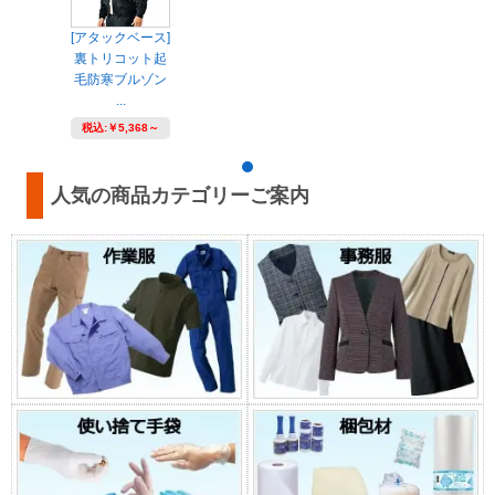
[アタックベース]
裏トリコット起
毛防寒ブルゾン
...
税込:
￥5,368～
人気の商品カテゴリーご案内