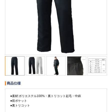
販売終了
販売価格(税抜き)で絞る
メーカーカタログ一覧
円から
円まで
カタログ請求（無料）
試着サンプル無料貸し出し
デジタルカタログ
商品仕様
クイックオーダー
（注文番号からご注文）
●素材:ポリエステル100%・裏トリコット起毛・中綿
●前ポケット
ログアウト
●裏トリコット