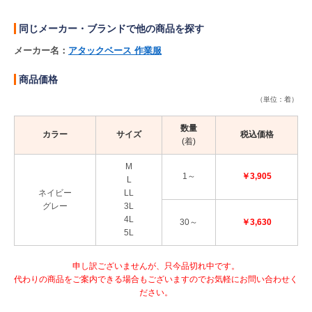
同じメーカー・ブランドで他の商品を探す
メーカー名：
アタックベース 作業服
商品価格
（単位：着）
数量
カラー
サイズ
税込価格
(着)
M
1～
￥3,905
L
ネイビー
LL
グレー
3L
4L
30～
￥3,630
5L
申し訳ございませんが、只今品切れ中です。
代わりの商品をご案内できる場合もございますのでお気軽にお問い合わせく
ださい。