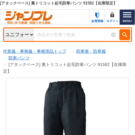
[アタックベース] 裏トリコット起毛防寒パンツ 91582【在庫限定】
カテゴリー一覧
キーワード検索
会員登録
ログイン
お知らせ
特集・キャンペーン一覧
検索
作業服・事務服・事務用品トップ
防寒着・防寒服
初めての方へ
検索条件
防寒パンツ
[アタックベース] 裏トリコット起毛防寒パンツ 91582【在庫限
お問い合わせ
商品カテゴリから選ぶ
定】
サポート＆ヘルプ
商品ステータスで絞る
FAX注文用紙の印刷
キャンペーン
おすすめ
ジャンブレの特長
NEW
売れ筋
新規登録キャンペーン
オリジナル
処分品
名入れ刺繍