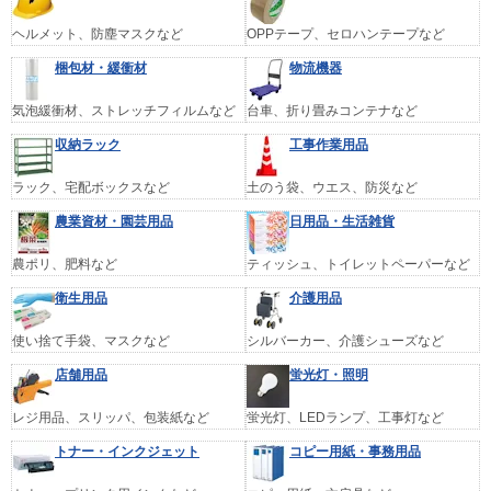
ヘルメット、防塵マスクなど
OPPテープ、セロハンテープなど
梱包材・緩衝材
物流機器
気泡緩衝材、ストレッチフィルムなど
台車、折り畳みコンテナなど
収納ラック
工事作業用品
ラック、宅配ボックスなど
土のう袋、ウエス、防災など
農業資材・園芸用品
日用品・生活雑貨
農ポリ、肥料など
ティッシュ、トイレットペーパーなど
衛生用品
介護用品
使い捨て手袋、マスクなど
シルバーカー、介護シューズなど
店舗用品
蛍光灯・照明
レジ用品、スリッパ、包装紙など
蛍光灯、LEDランプ、工事灯など
トナー・インクジェット
コピー用紙・事務用品