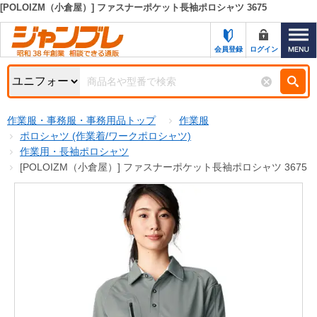
[POLOIZM（小倉屋）] ファスナーポケット長袖ポロシャツ 3675
カテゴリー一覧
キーワード検索
会員登録
ログイン
お知らせ
特集・キャンペーン一覧
検索
作業服・事務服・事務用品トップ
作業服
初めての方へ
検索条件
ポロシャツ (作業着/ワークポロシャツ)
作業用・長袖ポロシャツ
お問い合わせ
商品カテゴリから選ぶ
[POLOIZM（小倉屋）] ファスナーポケット長袖ポロシャツ 3675
サポート＆ヘルプ
商品ステータスで絞る
FAX注文用紙の印刷
キャンペーン
おすすめ
ジャンブレの特長
NEW
売れ筋
新規登録キャンペーン
オリジナル
処分品
名入れ刺繍