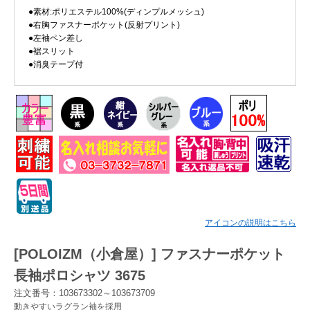
●素材:ポリエステル100%(ディンプルメッシュ)
●右胸ファスナーポケット(反射プリント)
Myページ
見積書
お気に入り
●左袖ペン差し
●裾スリット
●消臭テープ付
アイコンの説明はこちら
[POLOIZM（小倉屋）] ファスナーポケット
長袖ポロシャツ 3675
注文番号：103673302～103673709
動きやすいラグラン袖を採用