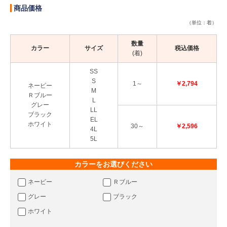
商品価格
（単位：着）
数量
カラー
サイズ
税込価格
(着)
SS
S
1～
￥2,794
ネービー
M
Ｒブルー
L
グレー
LL
ブラック
EL
ホワイト
30～
￥2,596
4L
5L
カラーをお選びください
ネービー
Ｒブルー
グレー
ブラック
ホワイト