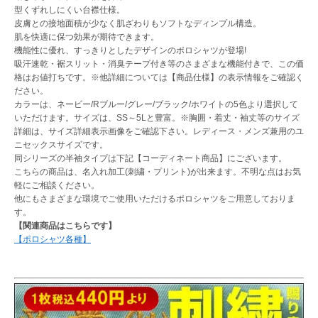
型くずれしにくい台襟仕様。
皮膚との接地面積が少なく肌ざわりもソフトなディンプル構造。
肌を快適に保つ効果が期待できます。
機能性に優れ、すっきりとしたデザインのポロシャツが登場!
吸汗速乾・裾スリット・消臭テープ付き等のさまざまな機能付きで、この価
格はお値打ちです。※他詳細については【商品仕様】の表示情報をご確認く
ださい。
カラーは、ネービー/Rブルー/グレー/ブラック/ホワイトの5色より選択して
いただけます。サイズは、SS～5Lと豊富。※胸囲・着丈・袖丈等のサイズ
詳細は、サイズ詳細表示画像をご確認下さい。レディース・メンズ兼用のユ
ニセックスサイズです。
同シリーズの半袖タイプは下記【コーディネート商品】にございます。
こちらの商品は、名入れ加工(刺繍・プリント)が出来ます。不明な点はお気
軽にご相談ください。
他にもさまざまな環境でご使用いただけるポロシャツをご用意しておりま
す。
【関連商品はこちらです】
【ポロシャツ各種】