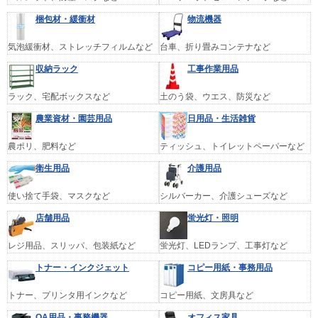
梱包材・緩衝材
物流機器
気泡緩衝材、ストレッチフィルムなど
台車、折り畳みコンテナなど
収納ラック
工事作業用品
ラック、宅配ボックスなど
土のう袋、ウエス、防災など
農業資材・園芸用品
日用品・生活雑貨
農ポリ、肥料など
ティッシュ、トイレットペーパーなど
衛生用品
介護用品
使い捨て手袋、マスクなど
シルバーカー、介護シューズなど
店舗用品
蛍光灯・照明
レジ用品、スリッパ、包装紙など
蛍光灯、LEDランプ、工事灯など
トナー・インクジェット
コピー用紙・事務用品
トナー、プリンタ用インクなど
コピー用紙、文房具など
OA用品・事務機器
オフィス家具