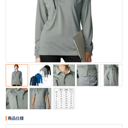
販売終了
販売価格(税抜き)で絞る
メーカーカタログ一覧
円から
円まで
カタログ請求（無料）
試着サンプル無料貸し出し
デジタルカタログ
クイックオーダー
（注文番号からご注文）
ログアウト
商品仕様