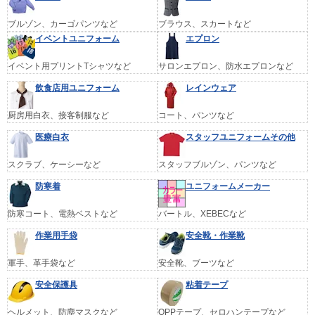
ブルゾン、カーゴパンツなど
ブラウス、スカートなど
イベントユニフォーム
エプロン
イベント用プリントTシャツなど
サロンエプロン、防水エプロンなど
飲食店用ユニフォーム
レインウェア
厨房用白衣、接客制服など
コート、パンツなど
医療白衣
スタッフユニフォームその他
スクラブ、ケーシーなど
スタッフブルゾン、パンツなど
防寒着
ユニフォームメーカー
防寒コート、電熱ベストなど
バートル、XEBECなど
作業用手袋
安全靴・作業靴
軍手、革手袋など
安全靴、ブーツなど
安全保護具
粘着テープ
ヘルメット、防塵マスクなど
OPPテープ、セロハンテープなど