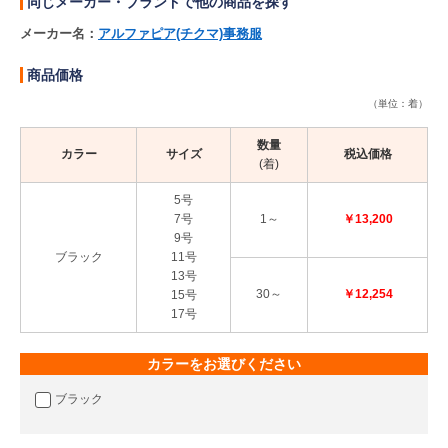
同じメーカー・ブランドで他の商品を探す
メーカー名：
アルファピア(チクマ)事務服
商品価格
（単位：着）
数量
カラー
サイズ
税込価格
(着)
5号
7号
1～
￥13,200
9号
ブラック
11号
13号
30～
￥12,254
15号
17号
カラーをお選びください
ブラック