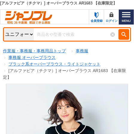
[アルファピア（チクマ）] オーバーブラウス AR1683 【在庫限定】
カテゴリー一覧
キーワード検索
会員登録
ログイン
お知らせ
特集・キャンペーン一覧
検索
作業服・事務服・事務用品トップ
事務服
初めての方へ
検索条件
事務服 オーバーブラウス
ブラック系オーバーブラウス・ライトジャケット
お問い合わせ
商品カテゴリから選ぶ
[アルファピア（チクマ）] オーバーブラウス AR1683 【在庫限
定】
サポート＆ヘルプ
商品ステータスで絞る
FAX注文用紙の印刷
キャンペーン
おすすめ
ジャンブレの特長
NEW
売れ筋
新規登録キャンペーン
オリジナル
処分品
名入れ刺繍