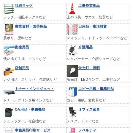
収納ラック
工事作業用品
ラック、宅配ボックスなど
土のう袋、ウエス、防災など
農業資材・園芸用品
日用品・生活雑貨
農ポリ、肥料など
ティッシュ、トイレットペーパーなど
衛生用品
介護用品
使い捨て手袋、マスクなど
シルバーカー、介護シューズなど
店舗用品
蛍光灯・照明
レジ用品、スリッパ、包装紙など
蛍光灯、LEDランプ、工事灯など
トナー・インクジェット
コピー用紙・事務用品
トナー、プリンタ用インクなど
コピー用紙、文房具など
OA用品・事務機器
オフィス家具
シュレッダー、複合機など
デスク、チェアなど
事務用品印刷サービス
ノベルティ