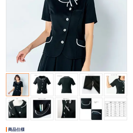
販売終了
販売価格(税抜き)で絞る
メーカーカタログ一覧
円から
円まで
カタログ請求（無料）
試着サンプル無料貸し出し
デジタルカタログ
クイックオーダー
（注文番号からご注文）
ログアウト
商品仕様