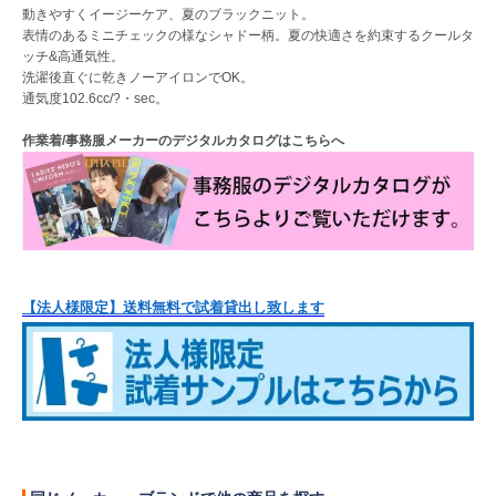
動きやすくイージーケア、夏のブラックニット。
表情のあるミニチェックの様なシャドー柄。夏の快適さを約束するクールタ
ッチ&高通気性。
洗濯後直ぐに乾きノーアイロンでOK。
通気度102.6cc/?・sec。
作業着/事務服メーカーのデジタルカタログはこちらへ
【法人様限定】送料無料で試着貸出し致します