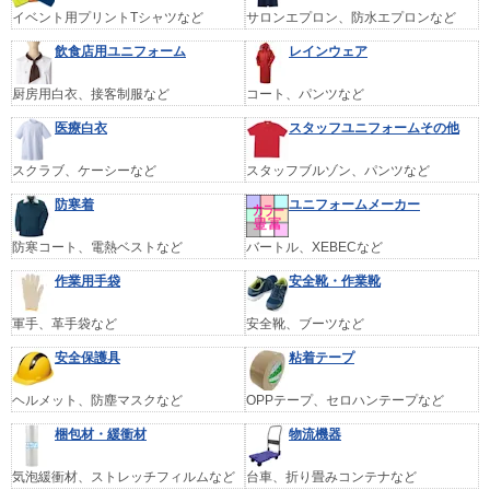
イベント用プリントTシャツなど
サロンエプロン、防水エプロンなど
飲食店用ユニフォーム
レインウェア
厨房用白衣、接客制服など
コート、パンツなど
医療白衣
スタッフユニフォームその他
スクラブ、ケーシーなど
スタッフブルゾン、パンツなど
防寒着
ユニフォームメーカー
防寒コート、電熱ベストなど
バートル、XEBECなど
作業用手袋
安全靴・作業靴
軍手、革手袋など
安全靴、ブーツなど
安全保護具
粘着テープ
ヘルメット、防塵マスクなど
OPPテープ、セロハンテープなど
梱包材・緩衝材
物流機器
気泡緩衝材、ストレッチフィルムなど
台車、折り畳みコンテナなど