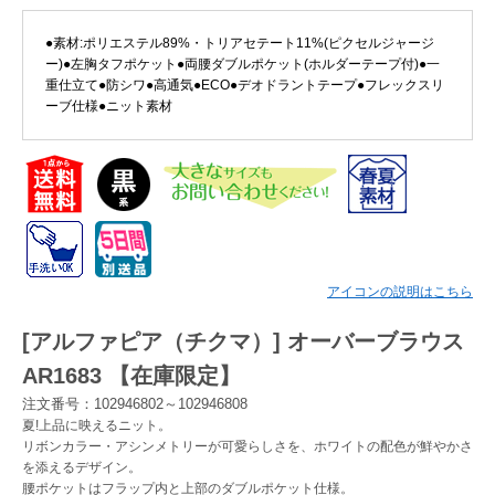
●素材:ポリエステル89%・トリアセテート11%(ピクセルジャージ
Myページ
見積書
お気に入り
ー)●左胸タフポケット●両腰ダブルポケット(ホルダーテープ付)●一
重仕立て●防シワ●高通気●ECO●デオドラントテープ●フレックスリ
ーブ仕様●ニット素材
アイコンの説明はこちら
[アルファピア（チクマ）] オーバーブラウス
AR1683 【在庫限定】
注文番号：102946802～102946808
夏!上品に映えるニット。
リボンカラー・アシンメトリーが可愛らしさを、ホワイトの配色が鮮やかさ
を添えるデザイン。
腰ポケットはフラップ内と上部のダブルポケット仕様。