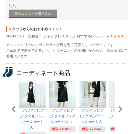
い。
新規コメントを書き込む
スタッフからのおすすめコメント
2024/05/07 投稿者： ジャンブレスタッフ おすすめレベル：
★★★★★
アシンメトリーのリボンカラーが目を引く可愛らしいデザインです。
ご家庭で洗濯ができるから、クリーニングの手間がかからず、毎日清潔にご
着用頂けます!
コーディネート商品
[アルファピア
[アルファピア
[アルファピア
[アルファピア
(チクマ)] ジャン
(チクマ)] フレア
(チクマ)] Aライ
(チクマ)] ベス
パースカート
スカート(タッ...
ンスカート A...
AR2683
A...
税込:
￥8,481～
税込:
￥7,854～
税込:
￥11,946～