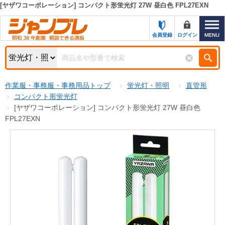
[ヤザワコーポレーション] コンパクト形蛍光灯 27W 昼白色 FPL27EXN
カテゴリー一覧
キーワード検索
会員登録
ログイン
お知らせ
特集・キャンペーン一覧
検索
作業服・事務服・事務用品トップ
蛍光灯・照明
直管形
初めての方へ
検索条件
コンパクト形蛍光灯
[ヤザワコーポレーション] コンパクト形蛍光灯 27W 昼白色
お問い合わせ
商品カテゴリから選ぶ
FPL27EXN
サポート＆ヘルプ
商品ステータスで絞る
FAX注文用紙の印刷
キャンペーン
おすすめ
ジャンブレの特長
NEW
売れ筋
新規登録キャンペーン
オリジナル
処分品
名入れ刺繍