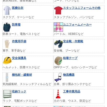
厨房用白衣、接客制服など
コート、パンツなど
医療白衣
スタッフユニフォームその他
スクラブ、ケーシーなど
スタッフブルゾン、パンツなど
防寒着
ユニフォームメーカー
防寒コート、電熱ベストなど
バートル、XEBECなど
作業用手袋
安全靴・作業靴
軍手、革手袋など
安全靴、ブーツなど
安全保護具
粘着テープ
ヘルメット、防塵マスクなど
OPPテープ、セロハンテープなど
梱包材・緩衝材
物流機器
気泡緩衝材、ストレッチフィルムなど
台車、折り畳みコンテナなど
収納ラック
工事作業用品
ラック、宅配ボックスなど
土のう袋、ウエス、防災など