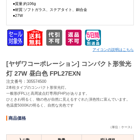
●質量:約106g
●材質:ソフトガラス、ステアタイト、銅合金
Myページ
見積書
お気に入り
●27W
アイコンの説明はこちら
[ヤザワコーポレーション] コンパクト形蛍光
灯 27W 昼白色 FPL27EXN
注文番号：305574500
2本柱タイプのコンパクト形蛍光灯。
一般形(FPL)と高周波点灯専用(FHP)があります。
ひときわ明るく、物の色が自然に見えるすぐれた演色性に富んでいます。
色温度5000Kの明るく、自然な光色です
商品価格
（単位：ケース）
入り数
数量
税込価格