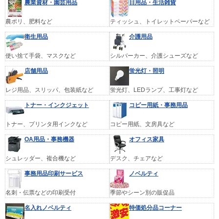
農業資材・園芸用品
日用品・生活雑貨
農ポリ、肥料など
ティッシュ、トイレットペーパーなど
衛生用品
介護用品
使い捨て手袋、マスクなど
シルバーカー、介護シューズなど
店舗用品
蛍光灯・照明
レジ用品、スリッパ、包装紙など
蛍光灯、LEDランプ、工事灯など
トナー・インクジェット
コピー用紙・事務用品
トナー、プリンタ用インクなど
コピー用紙、文房具など
OA用品・事務機器
オフィス家具
シュレッダー、複合機など
デスク、チェアなど
事務用品印刷サービス
ノベルティ
名刺・伝票などの印刷受付
季節やシーン別の販促品
名入れノベルティ
特価処分品コーナー