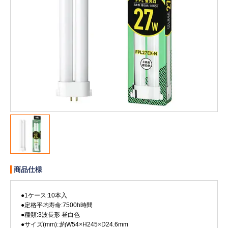
販売終了
販売価格(税抜き)で絞る
メーカーカタログ一覧
円から
円まで
カタログ請求（無料）
試着サンプル無料貸し出し
デジタルカタログ
商品仕様
クイックオーダー
（注文番号からご注文）
●1ケース:10本入
●定格平均寿命:7500h時間
ログアウト
●種類:3波長形 昼白色
●サイズ(mm)::約W54×H245×D24.6mm