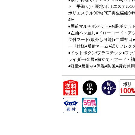
ト 平織り)・裏地/ポリエステル10
ポリエステル96%(PET再生繊維9
4%
●両前マルチポケット●右胸ポケッ
●左袖ペン差し●ドローコード・ア
タ付フード(取外し可能)●二重袖口
ード仕様●反射ネーム●裾リフレク
●ドットボタン/プラスチック●ファ
ライダー/金属●前立て・フード・袖
●軽量●反射材●保温●防風●男女兼用