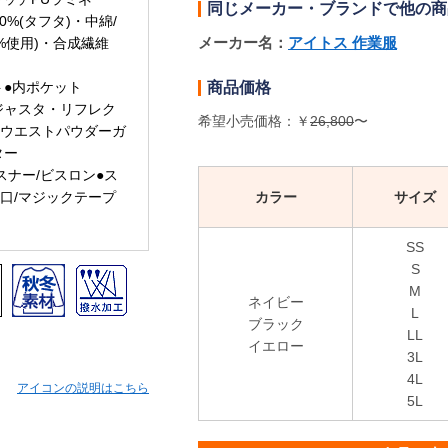
同じメーカー・ブランドで他の商
0%(タフタ)・中綿/
メーカー名：
アイトス 作業服
4%使用)・合成繊維
商品価格
ト●内ポケット
ジャスタ・リフレク
希望小売価格：￥
26,800
〜
●ウエストパウダーガ
ター
スナー/ビスロン●ス
カラー
サイズ
口/マジックテープ
SS
S
M
ネイビー
L
ブラック
LL
イエロー
3L
4L
アイコンの説明はこちら
5L