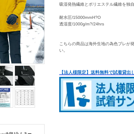
吸湿発熱繊維とポリエステル繊維を独
耐水圧/15000mmH?O
透湿度/1000g/m?/24hrs
こちらの商品は海外生地の為色ブレが
い。
【法人様限定】送料無料で試着貸出
トレッチPUラミネー