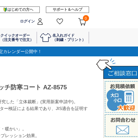
はじめての方へ
サポート＆ヘルプ
0
ログイン
クイックオーダー
名入れガイド
（注文番号で注文）
（刺繍・プリント）
定カレンダー公開中！
ッチ防寒コート AZ-8575
研究した「立体裁断」(実用新案申請中)。
ニター検証による結果であり、JIS適合を証明す
て・暖かい」。
コンプレッション効果。