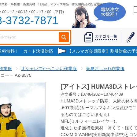
作業着・事務服・衛生資材・日用品・オフィス用品・作業用商品の総合通販
00～12：00/13：00～17：00（平日）
3-3732-7871
カテゴリ一覧
で送料無料！ カード決済対応
【メルマガ会員限定】割引対象の予
作業服
オシャレでかっこいい作業服
春夏おしゃれ作業服
ート AZ-8575
[アイトス] HUMA3Dストレ
注文番号：107464202～107464409
HUMA3Dストレッチ防寒。人間の体を
-60℃対応(サーマルマネキン法及びモ
るものではございません)
MFL(ミルフィーユレイヤー)。
進化した多層構造素材「薄くて・軽く
COZMIX WARM(実用新案申請中)と