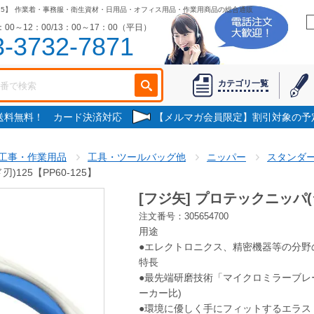
25】
作業着・事務服・衛生資材・日用品・オフィス用品・作業用商品の総合通販
00～12：00/13：00～17：00（平日）
3-3732-7871
カテゴリ一覧
で送料無料！ カード決済対応
【メルマガ会員限定】割引対象の予
工事・作業用品
工具・ツールバッグ他
ニッパー
スタンダ
125【PP60-125】
[フジ矢] プロテックニッパ(ラ
注文番号：305654700
用途
●エレクトロニクス、精密機器等の分野
特長
●最先端研磨技術「マイクロミラーブレ
ーカー比)
●環境に優しく手にフィットするエラス