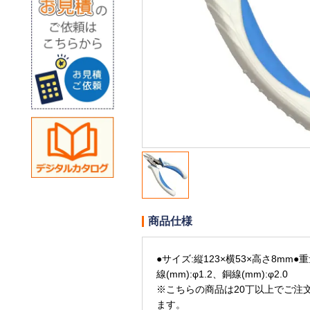
商品仕様
●サイズ:縦123×横53×高さ8mm●重
線(mm):φ1.2、銅線(mm):φ2.0
※こちらの商品は20丁以上でご注
ます。