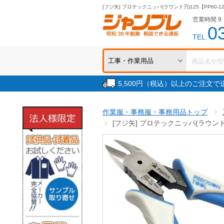
[フジ矢] プロテックニッパ(ラウンド刃)125【PP60-1
営業時間 9：
0
TEL.
5,500円（税込）以上のご注文
作業服・事務服・事務用品トップ
[フジ矢] プロテックニッパ(ラウンド刃)