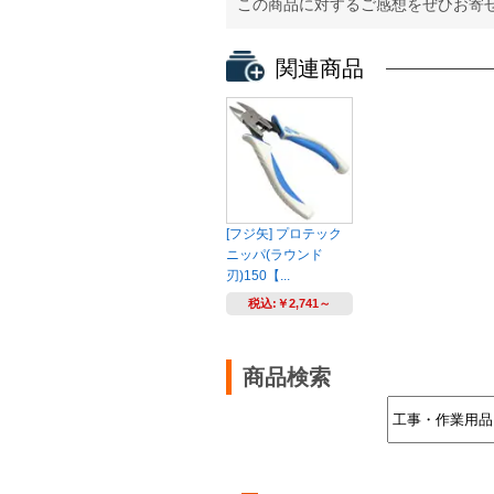
この商品に対するご感想をぜひお寄
関連商品
[フジ矢] プロテック
ニッパ(ラウンド
刃)150【...
税込:
￥2,741～
商品検索