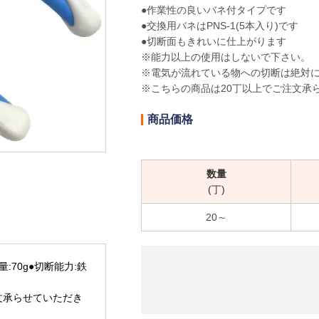
●作業性の良いバネ付タイプです
●交換用バネはPNS-1(5本入り)です
●切断面もきれいに仕上がります
※能力以上の使用はしないで下さい。
※電気が流れている物への切断は絶対
※こちらの商品は20丁以上でご注文承
商品価格
数量
(丁)
20～
量:70g●切断能力:鉄
文承らせていただき