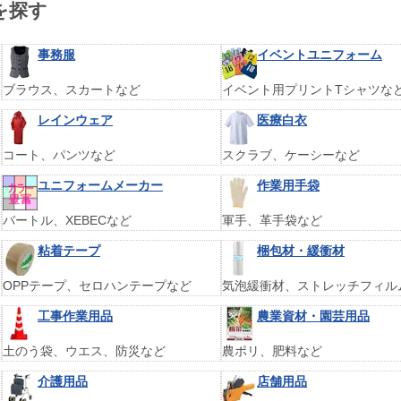
を探す
事務服
イベントユニフォーム
ブラウス、スカートなど
イベント用プリントTシャツな
レインウェア
医療白衣
コート、パンツなど
スクラブ、ケーシーなど
ユニフォームメーカー
作業用手袋
バートル、XEBECなど
軍手、革手袋など
粘着テープ
梱包材・緩衝材
OPPテープ、セロハンテープなど
気泡緩衝材、ストレッチフィル
工事作業用品
農業資材・園芸用品
土のう袋、ウエス、防災など
農ポリ、肥料など
介護用品
店舗用品