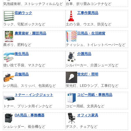
気泡緩衝材、ストレッチフィルムなど
台車、折り畳みコンテナなど
収納ラック
工事作業用品
ラック、宅配ボックスなど
土のう袋、ウエス、防災など
農業資材・園芸用品
日用品・生活雑貨
農ポリ、肥料など
ティッシュ、トイレットペーパーなど
衛生用品
介護用品
使い捨て手袋、マスクなど
シルバーカー、介護シューズなど
店舗用品
蛍光灯・照明
レジ用品、スリッパ、包装紙など
蛍光灯、LEDランプ、工事灯など
トナー・インクジェット
コピー用紙・事務用品
トナー、プリンタ用インクなど
コピー用紙、文房具など
OA用品・事務機器
オフィス家具
シュレッダー、複合機など
デスク、チェアなど