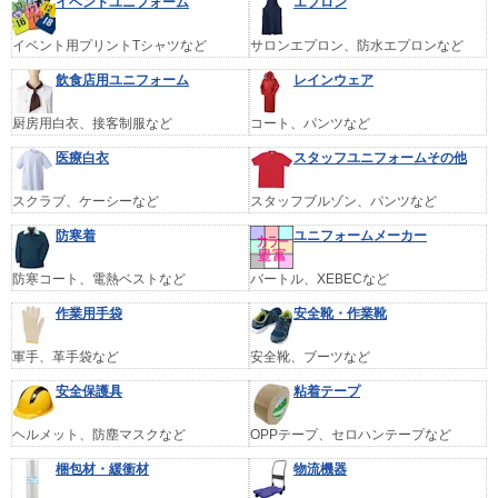
イベントユニフォーム
エプロン
イベント用プリントTシャツなど
サロンエプロン、防水エプロンなど
飲食店用ユニフォーム
レインウェア
厨房用白衣、接客制服など
コート、パンツなど
医療白衣
スタッフユニフォームその他
スクラブ、ケーシーなど
スタッフブルゾン、パンツなど
防寒着
ユニフォームメーカー
防寒コート、電熱ベストなど
バートル、XEBECなど
作業用手袋
安全靴・作業靴
軍手、革手袋など
安全靴、ブーツなど
安全保護具
粘着テープ
ヘルメット、防塵マスクなど
OPPテープ、セロハンテープなど
梱包材・緩衝材
物流機器