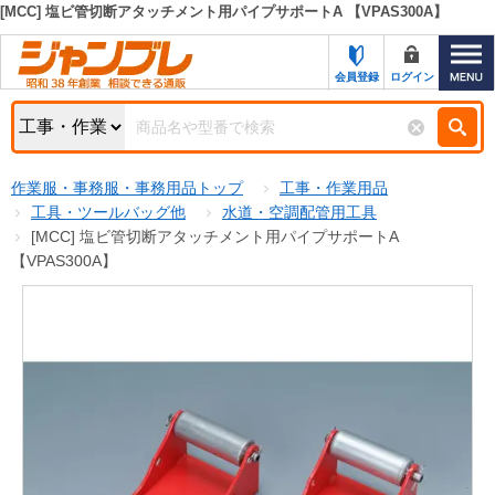
[MCC] 塩ビ管切断アタッチメント用パイプサポートA 【VPAS300A】
カテゴリー一覧
キーワード検索
会員登録
ログイン
お知らせ
特集・キャンペーン一覧
検索
作業服・事務服・事務用品トップ
工事・作業用品
初めての方へ
検索条件
工具・ツールバッグ他
水道・空調配管用工具
[MCC] 塩ビ管切断アタッチメント用パイプサポートA
お問い合わせ
商品カテゴリから選ぶ
【VPAS300A】
サポート＆ヘルプ
商品ステータスで絞る
FAX注文用紙の印刷
キャンペーン
おすすめ
ジャンブレの特長
NEW
売れ筋
新規登録キャンペーン
オリジナル
処分品
名入れ刺繍