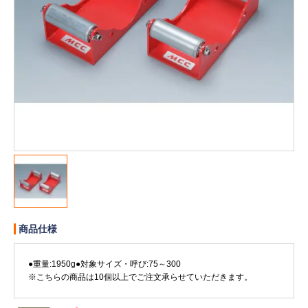
販売終了
販売価格(税抜き)で絞る
メーカーカタログ一覧
円から
円まで
カタログ請求（無料）
試着サンプル無料貸し出し
デジタルカタログ
商品仕様
クイックオーダー
（注文番号からご注文）
●重量:1950g●対象サイズ・呼び:75～300
※こちらの商品は10個以上でご注文承らせていただきます。
ログアウト