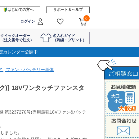
はじめての方へ
サポート＆ヘルプ
0
ログイン
クイックオーダー
名入れガイド
（注文番号で注文）
（刺繍・プリント）
定カレンダー公開中！
 | ファン・バッテリー単体
ベック)] 18Vワンタッチファンスタ
第3237276号)専用最強18Vファン&バッテ
!
秒。
上しました。