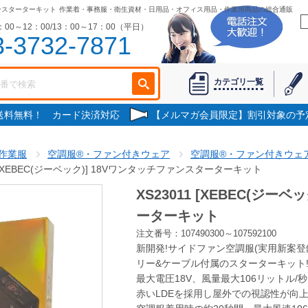
ファンスターターキット
作業着・事務服・衛生資材・日用品・オフィス用品・作業用商品の総合通販
00～12：00/13：00～17：00（平日）
3-3732-7871
カテゴリ一覧
で送料無料！ カード決済対応
【メルマガ会員限定】割引対象の予
作業服
空調服®・ファン付きウェア
空調服®・ファン付きウェア
1 [XEBEC(ジーベック)] 18Vワンタッチファンスターターキット
XS23011 [XEBEC(ジー
ーターキット
注文番号：107490300～107592100
新開発!サイドファン空調服(実用新案登録 
リー&ケーブル付属のスターターキット
最大電圧18V、風量最大106リットル/
赤いLDEを採用し屋外での視認性が向