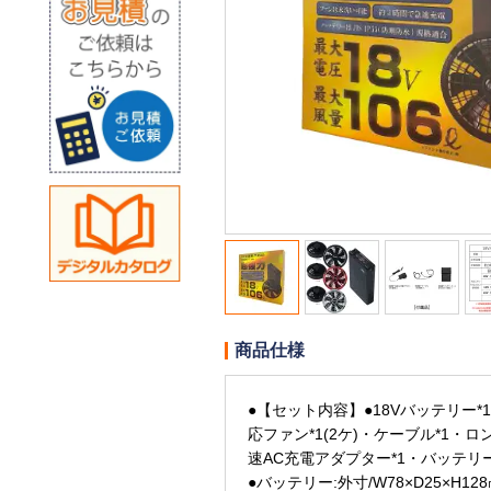
商品仕様
●【セット内容】●18Vバッテリー*
応ファン*1(2ケ)・ケーブル*1・ロ
速AC充電アダプター*1・バッテリー
●バッテリー:外寸/W78×D25×H12