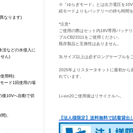
※『ゆらぎモード』とは出力電圧を10V
続モードよりもバッテリーの持ち時間
異なります)
*注意*
ご使用の際はセット内18V専用バッテリーB
ブルCB23311をご使用ください。
既存製品と互換性はありません。
。(水没などの水侵入に
せん)
3Lサイズ以上は必ずロングケーブルを
2025年よりスタータキットに最初か
使用時):
れています。
ボモード1回使用の場
その後10Vへ自動で切
Li‐ion20ご使用後はリサイクルへ。
、
時間)、
【法人様限定】送料無料で試着貸出