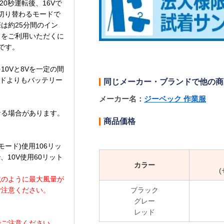
20秒運転後、16Vで
で切り替わるモードで
は約25分間のイン
ドをご利用いただくに
です。
0Vと8Vを一定の間
ードよりもバッテリー
同じメーカー・ブランドで他の商
メーカー名：
ジーベック 作業服
なる場合があります。
商品価格
モード)使用106リッ
、10V使用60リット
カラー
載のように最大風量が
ブラック
ご注意ください。
グレー
。
レッド
でご注意ください。