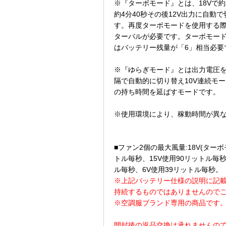
※『ターボモード』とは、18Vで約
約4分40秒その後12V出力に自動
す。再度ターボモードを使用する際
ターバルが必要です。ターボモー
はバッテリー残量が「6」相当必要
※『ゆらぎモード』とは出力電圧を1
隔で自動的に切り替え10V連続モ
の持ち時間を延ばすモードです。
※使用環境により、稼動時間が異
■ファン2個の最大風量:18V(ターボ
トル毎秒、15V使用90リットル毎秒
ル毎秒、6V使用39リットル毎秒。
※上記バッテリー仕様の説明に記
持続するものではありませんので
※空調服ブランド専用の商品です
開封後の返品交換は承れませんの