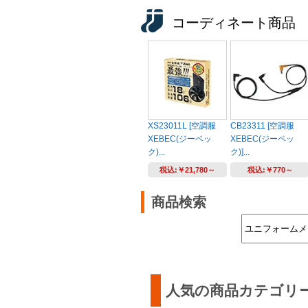
コーディネート商品
XS23011L [空調服
CB23311 [空調服
XEBEC(ジーベッ
XEBEC(ジーベッ
ク)...
ク)]...
税込:
￥21,780～
税込:
￥770～
商品検索
人気の商品カテゴリ