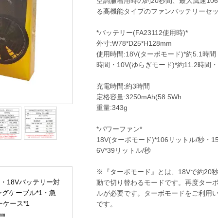
空調服着用時の約20秒間、最大風速1
る高機能タイプのファンバッテリーセ
*バッテリー(FA23112使用時)*
外寸:W78*D25*H128mm
使用時間:18V(ターボモード)*約5.1時間・1
時間・10V(ゆらぎモード)*約11.2時間・
充電時間:約3時間
定格容量:3250mAh(58.5Wh
重量:343g
*パワーファン*
18V(ターボモード)*106リットル/秒・1
6V*39リットル/秒
※『ターボモード』とは、18Vで約20秒
1・18Vバッテリー対
動で切り替わるモードです。再度ターボ
ングケーブル*1・急
ルが必要です。ターボモードをご利用い
ケース*1
です。
8㎜