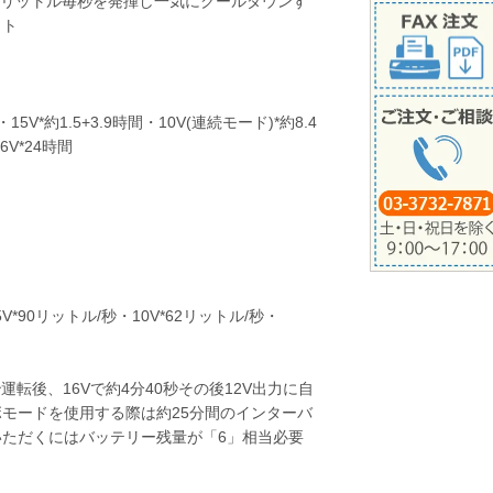
06リットル毎秒を発揮し一気にクールダウンす
ット
5V*約1.5+3.9時間・10V(連続モード)*約8.4
6V*24時間
5V*90リットル/秒・10V*62リットル/秒・
運転後、16Vで約4分40秒その後12V出力に自
モードを使用する際は約25分間のインターバ
ただくにはバッテリー残量が「6」相当必要