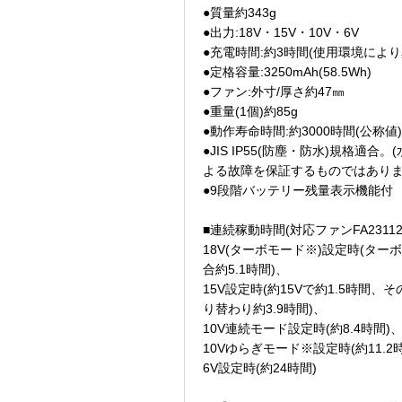
●質量約343g
●出力:18V・15V・10V・6V
●充電時間:約3時間(使用環境により
●定格容量:3250mAh(58.5Wh)
●ファン:外寸/厚さ約47㎜
●重量(1個)約85g
●動作寿命時間:約3000時間(公称値)
●JIS IP55(防塵・防水)規格適合
よる故障を保証するものではありま
●9段階バッテリー残量表示機能付
■連続稼動時間(対応ファンFA23112
18V(ターボモード※)設定時(ター
合約5.1時間)、
15V設定時(約15Vで約1.5時間、
り替わり約3.9時間)、
10V連続モード設定時(約8.4時間)
10Vゆらぎモード※設定時(約11.2
6V設定時(約24時間)