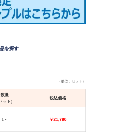
品を探す
（単位：セット）
数量
税込価格
(セット)
1～
￥21,780