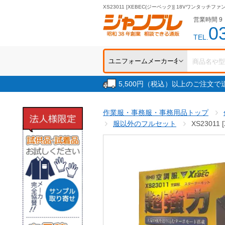
XS23011 [XEBEC(ジーベック)] 18Vワンタッチ
営業時間 9：
0
TEL.
5,500円（税込）以上のご注文
作業服・事務服・事務用品トップ
服以外のフルセット
XS2301