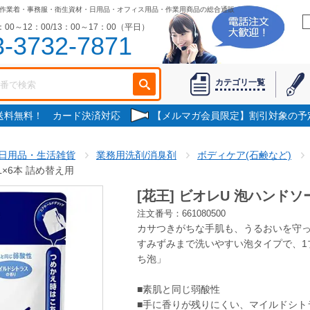
作業着・事務服・衛生資材・日用品・オフィス用品・作業用商品の総合通販
00～12：00/13：00～17：00（平日）
3-3732-7871
カテゴリ一覧
で送料無料！ カード決済対応
【メルマガ会員限定】割引対象の予
日用品・生活雑貨
業務用洗剤/消臭剤
ボディケア(石鹸など)
5L×6本 詰め替え用
[花王] ビオレU 泡ハンドソー
注文番号：661080500
カサつきがちな手肌も、うるおいを守
すみずみまで洗いやすい泡タイプで、1
ち泡」
■素肌と同じ弱酸性
■手に香りが残りにくい、マイルドシト