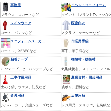
事務服
イベントユニフォーム
ブラウス、スカートなど
イベント用プリントTシャツな
レインウェア
医療白衣
コート、パンツなど
スクラブ、ケーシーなど
ユニフォームメーカー
作業用手袋
バートル、XEBECなど
軍手、革手袋など
粘着テープ
梱包材・緩衝材
OPPテープ、セロハンテープなど
気泡緩衝材、ストレッチフィル
工事作業用品
農業資材・園芸用品
土のう袋、ウエス、防災など
農ポリ、肥料など
介護用品
店舗用品
シルバーカー、介護シューズなど
レジ用品、スリッパ、包装紙な