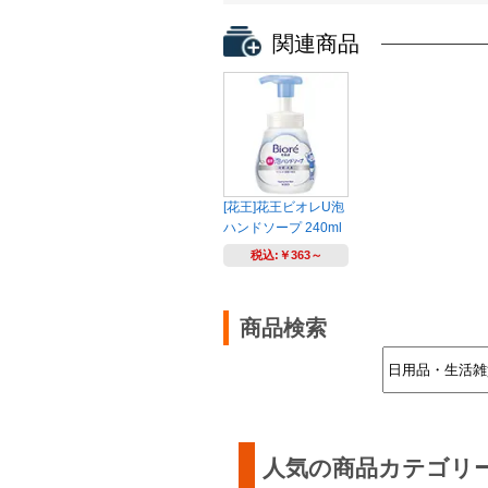
関連商品
[花王]花王ビオレU泡
ハンドソープ 240ml
税込:
￥363～
商品検索
人気の商品カテゴリ