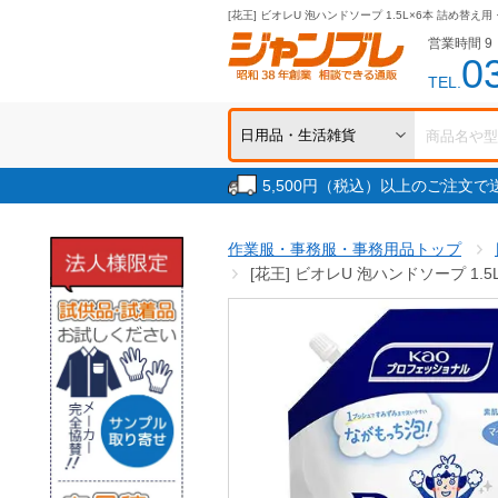
[花王] ビオレU 泡ハンドソープ 1.5L×6本 詰め替え用
営業時間 9：
0
TEL.
5,500円（税込）以上のご注文
作業服・事務服・事務用品トップ
[花王] ビオレU 泡ハンドソープ 1.