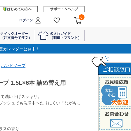
はじめての方へ
サポート＆ヘルプ
0
ログイン
クイックオーダー
名入れガイド
（注文番号で注文）
（刺繍・プリント）
定カレンダー公開中！
ハンドソープ
プ 1.5L×6本 詰め替え用
って洗い上げスッキリ。
プッシュでも洗浄中へたりにくい「ながもっ
ラスの香り