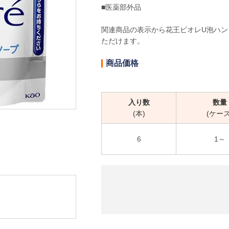
■医薬部外品
関連商品の表示から花王ビオレU泡ハンド
ただけます。
商品価格
入り数
数量
(本)
(ケース
6
1～