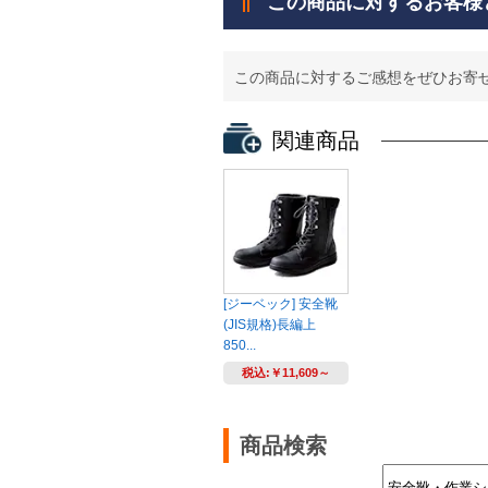
この商品に対するお客様
この商品に対するご感想をぜひお寄
関連商品
[ジーベック] 安全靴
(JIS規格)長編上
850...
税込:
￥11,609～
商品検索