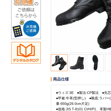
商品仕様
●ウィズ:3E ●製法:CP製法 ●先
●甲被:牛革(型押し) ●靴底:ラバー
量:650g(26.0cm片足)
●規格:JIS T-8101 CI/H/P1、