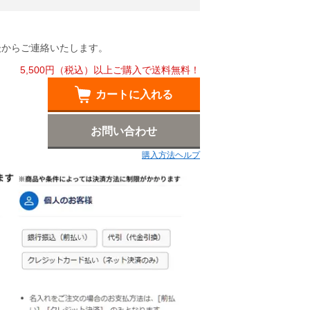
後からご連絡いたします。
5,500円（税込）以上ご購入で送料無料！
カートに入れる
お問い合わせ
購入方法ヘルプ