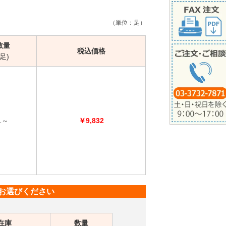
（単位：足）
数量
税込価格
(足)
1～
￥9,832
お選びください
在庫
数量