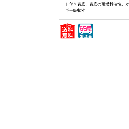
ト付き表底、表底の耐燃料油性、
ギー吸収性