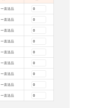
カー直送品
カー直送品
カー直送品
カー直送品
カー直送品
カー直送品
カー直送品
カー直送品
カー直送品