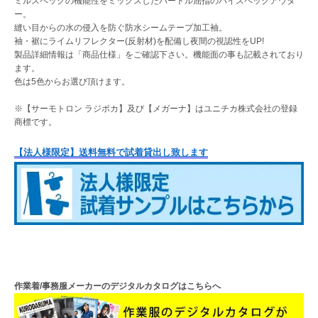
ミルスペックの機能性をミックスしたバートル屈指のハイスペックアウタ
ー。
縫い目からの水の侵入を防ぐ防水シームテープ加工袖。
袖・裾にライムリフレクター(反射材)を配備し夜間の視認性をUP!
製品詳細情報は「商品仕様」をご確認下さい。機能面の事も記載されており
ます。
色は5色からお選び頂けます。
※【サーモトロン ラジポカ】及び【メガーナ】はユニチカ株式会社の登録
商標です。
【法人様限定】送料無料で試着貸出し致します
作業着/事務服メーカーのデジタルカタログはこちらへ