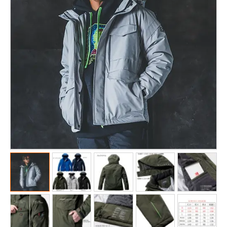
販売終了
販売価格(税抜き)で絞る
メーカーカタログ一覧
円から
円まで
カタログ請求（無料）
試着サンプル無料貸し出し
デジタルカタログ
クイックオーダー
（注文番号からご注文）
ログアウト