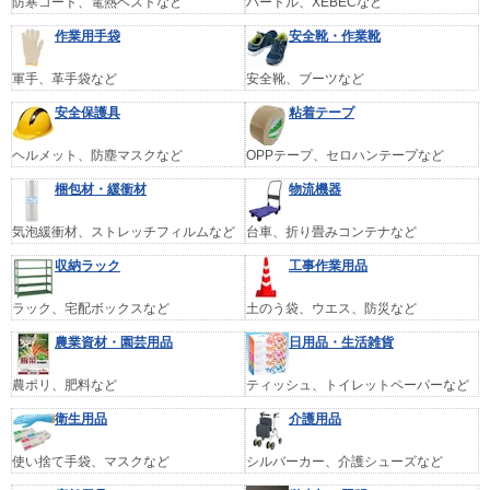
防寒コート、電熱ベストなど
バートル、XEBECなど
作業用手袋
安全靴・作業靴
軍手、革手袋など
安全靴、ブーツなど
安全保護具
粘着テープ
ヘルメット、防塵マスクなど
OPPテープ、セロハンテープなど
梱包材・緩衝材
物流機器
気泡緩衝材、ストレッチフィルムなど
台車、折り畳みコンテナなど
収納ラック
工事作業用品
ラック、宅配ボックスなど
土のう袋、ウエス、防災など
農業資材・園芸用品
日用品・生活雑貨
農ポリ、肥料など
ティッシュ、トイレットペーパーなど
衛生用品
介護用品
使い捨て手袋、マスクなど
シルバーカー、介護シューズなど