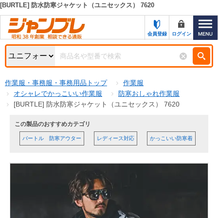
[BURTLE] 防水防寒ジャケット（ユニセックス） 7620
カテゴリー一覧
キーワード検索
会員登録
ログイン
お知らせ
特集・キャンペーン一覧
検索
作業服・事務服・事務用品トップ
作業服
初めての方へ
検索条件
オシャレでかっこいい作業服
防寒おしゃれ作業服
[BURTLE] 防水防寒ジャケット（ユニセックス） 7620
お問い合わせ
商品カテゴリから選ぶ
この製品のおすすめカテゴリ
サポート＆ヘルプ
バートル 防寒アウター
レディース対応
かっこいい防寒着
商品ステータスで絞る
FAX注文用紙の印刷
キャンペーン
おすすめ
ジャンブレの特長
NEW
売れ筋
新規登録キャンペーン
オリジナル
処分品
名入れ刺繍