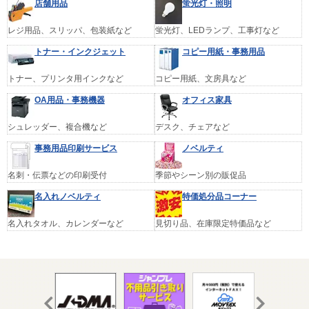
店舗用品
蛍光灯・照明
レジ用品、スリッパ、包装紙など
蛍光灯、LEDランプ、工事灯など
トナー・インクジェット
コピー用紙・事務用品
トナー、プリンタ用インクなど
コピー用紙、文房具など
OA用品・事務機器
オフィス家具
シュレッダー、複合機など
デスク、チェアなど
事務用品印刷サービス
ノベルティ
名刺・伝票などの印刷受付
季節やシーン別の販促品
名入れノベルティ
特価処分品コーナー
名入れタオル、カレンダーなど
見切り品、在庫限定特価品など