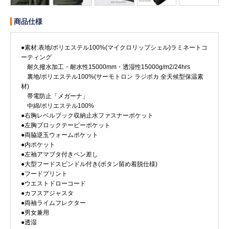
商品仕様
Myページ
見積書
お気に入り
●素材:表地/ポリエステル100%(マイクロリップシェル)ラミネートコ
ーティング
耐久撥水加工・耐水性15000mm・透湿性15000g/m2/24hrs
裏地/ポリエステル100%(サーモトロン ラジポカ 全天候型保温素
材)
帯電防止「メガーナ」
中綿/ポリエステル100%
●右胸レベルブック収納止水ファスナーポケット
●左胸ブロックテービーポケット
●両脇逆玉ウォームポケット
●内ポケット
●左袖アマブタ付きペン差し
●大型フードスピンドル付き(ボタン留め着脱仕様)
●フードプリント
●ウエストドローコード
●カフスアジャスタ
●両袖ライムフレクター
●男女兼用
●透湿