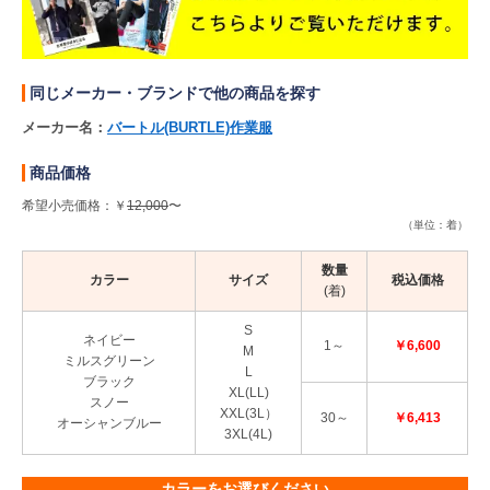
同じメーカー・ブランドで他の商品を探す
メーカー名：
バートル(BURTLE)作業服
商品価格
希望小売価格：￥
12,000
〜
（単位：着）
数量
カラー
サイズ
税込価格
(着)
S
ネイビー
1～
￥6,600
M
ミルスグリーン
L
ブラック
XL(LL)
スノー
XXL(3L）
30～
￥6,413
オーシャンブルー
3XL(4L)
カラーをお選びください