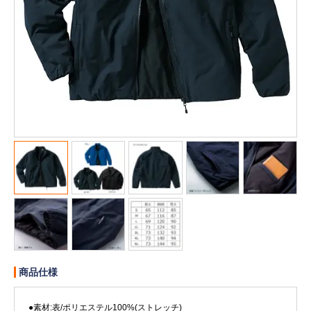
販売終了
販売価格(税抜き)で絞る
メーカーカタログ一覧
円から
円まで
カタログ請求（無料）
試着サンプル無料貸し出し
デジタルカタログ
クイックオーダー
（注文番号からご注文）
商品仕様
ログアウト
●素材:表/ポリエステル100%(ストレッチ)