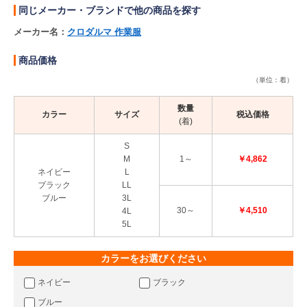
同じメーカー・ブランドで他の商品を探す
メーカー名：
クロダルマ 作業服
商品価格
（単位：着）
数量
カラー
サイズ
税込価格
(着)
S
M
1～
￥4,862
ネイビー
L
ブラック
LL
ブルー
3L
30～
￥4,510
4L
5L
カラーをお選びください
ネイビー
ブラック
ブルー