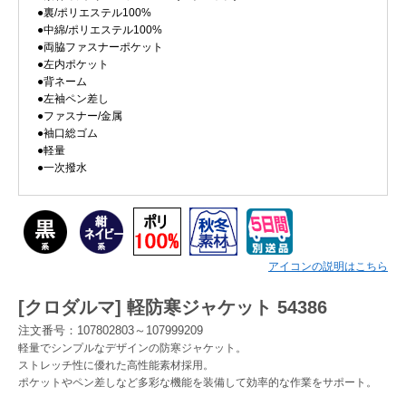
●裏/ポリエステル100%
●中綿/ポリエステル100%
Myページ
見積書
お気に入り
●両脇ファスナーポケット
●左内ポケット
●背ネーム
●左袖ペン差し
●ファスナー/金属
●袖口総ゴム
●軽量
●一次撥水
アイコンの説明はこちら
[クロダルマ] 軽防寒ジャケット 54386
注文番号：107802803～107999209
軽量でシンプルなデザインの防寒ジャケット。
ストレッチ性に優れた高性能素材採用。
ポケットやペン差しなど多彩な機能を装備して効率的な作業をサポート。