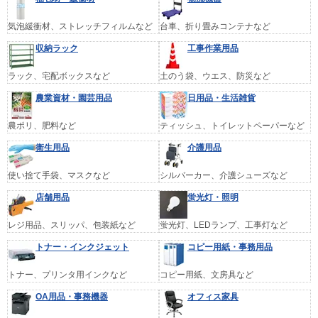
気泡緩衝材、ストレッチフィルムなど
台車、折り畳みコンテナなど
収納ラック
工事作業用品
ラック、宅配ボックスなど
土のう袋、ウエス、防災など
農業資材・園芸用品
日用品・生活雑貨
農ポリ、肥料など
ティッシュ、トイレットペーパーなど
衛生用品
介護用品
使い捨て手袋、マスクなど
シルバーカー、介護シューズなど
店舗用品
蛍光灯・照明
レジ用品、スリッパ、包装紙など
蛍光灯、LEDランプ、工事灯など
トナー・インクジェット
コピー用紙・事務用品
トナー、プリンタ用インクなど
コピー用紙、文房具など
OA用品・事務機器
オフィス家具