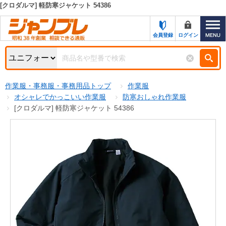
[クロダルマ] 軽防寒ジャケット 54386
カテゴリー一覧
キーワード検索
会員登録
ログイン
お知らせ
特集・キャンペーン一覧
検索
作業服・事務服・事務用品トップ
作業服
初めての方へ
検索条件
オシャレでかっこいい作業服
防寒おしゃれ作業服
[クロダルマ] 軽防寒ジャケット 54386
お問い合わせ
商品カテゴリから選ぶ
サポート＆ヘルプ
商品ステータスで絞る
FAX注文用紙の印刷
キャンペーン
おすすめ
ジャンブレの特長
NEW
売れ筋
新規登録キャンペーン
オリジナル
処分品
名入れ刺繍