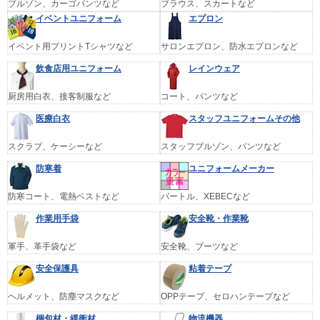
ブルゾン、カーゴパンツなど
ブラウス、スカートなど
イベントユニフォーム
エプロン
イベント用プリントTシャツなど
サロンエプロン、防水エプロンなど
飲食店用ユニフォーム
レインウェア
厨房用白衣、接客制服など
コート、パンツなど
医療白衣
スタッフユニフォームその他
スクラブ、ケーシーなど
スタッフブルゾン、パンツなど
防寒着
ユニフォームメーカー
防寒コート、電熱ベストなど
バートル、XEBECなど
作業用手袋
安全靴・作業靴
軍手、革手袋など
安全靴、ブーツなど
安全保護具
粘着テープ
ヘルメット、防塵マスクなど
OPPテープ、セロハンテープなど
梱包材・緩衝材
物流機器