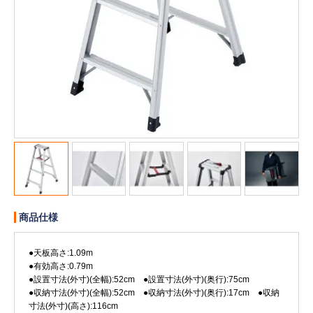
販売終了
販売価格(税抜き)で絞る
メーカーカタログ一覧
円から
円まで
カタログ請求（無料）
試着サンプル無料貸し出し
デジタルカタログ
商品仕様
クイックオーダー
（注文番号からご注文）
●天板高さ:1.09m
●有効高さ:0.79m
●設置寸法(外寸)(全幅):52cm ●設置寸法(外寸)(奥行):75cm
ログアウト
●収納寸法(外寸)(全幅):52cm ●収納寸法(外寸)(奥行):17cm ●収納
寸法(外寸)(高さ):116cm