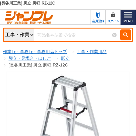
[長谷川工業] 脚立 脚軽 RZ-12C
カテゴリー一覧
キーワード検索
会員登録
ログイン
お知らせ
特集・キャンペーン一覧
検索
作業服・事務服・事務用品トップ
工事・作業用品
初めての方へ
検索条件
脚立・足場台・はしご
脚立
[長谷川工業] 脚立 脚軽 RZ-12C
お問い合わせ
商品カテゴリから選ぶ
サポート＆ヘルプ
商品ステータスで絞る
FAX注文用紙の印刷
キャンペーン
おすすめ
ジャンブレの特長
NEW
売れ筋
新規登録キャンペーン
オリジナル
処分品
名入れ刺繍