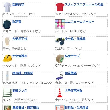
医療白衣
スタッフユニフォームその他
スクラブ、ケーシーなど
スタッフブルゾン、パンツなど
防寒着
ユニフォームメーカー
防寒コート、電熱ベストなど
バートル、XEBECなど
作業用手袋
安全靴・作業靴
軍手、革手袋など
安全靴、ブーツなど
安全保護具
粘着テープ
ヘルメット、防塵マスクなど
OPPテープ、セロハンテープなど
梱包材・緩衝材
物流機器
気泡緩衝材、ストレッチフィルムなど
台車、折り畳みコンテナなど
収納ラック
工事作業用品
ラック、宅配ボックスなど
土のう袋、ウエス、防災など
農業資材・園芸用品
日用品・生活雑貨