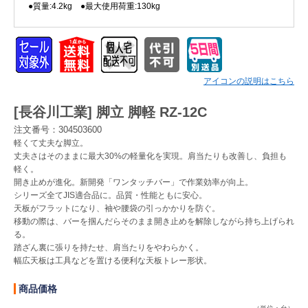
●質量:4.2kg ●最大使用荷重:130kg
Myページ
見積書
お気に入り
アイコンの説明はこちら
[長谷川工業] 脚立 脚軽 RZ-12C
注文番号：304503600
軽くて丈夫な脚立。
丈夫さはそのままに最大30%の軽量化を実現。肩当たりも改善し、負担も
軽く。
開き止めが進化。新開発「ワンタッチバー」で作業効率が向上。
シリーズ全てJIS適合品に。品質・性能ともに安心。
天板がフラットになり、袖や腰袋の引っかかりを防ぐ。
移動の際は、バーを掴んだらそのまま開き止めを解除しながら持ち上げられ
る。
踏ざん裏に張りを持たせ、肩当たりをやわらかく。
幅広天板は工具などを置ける便利な天板トレー形状。
商品価格