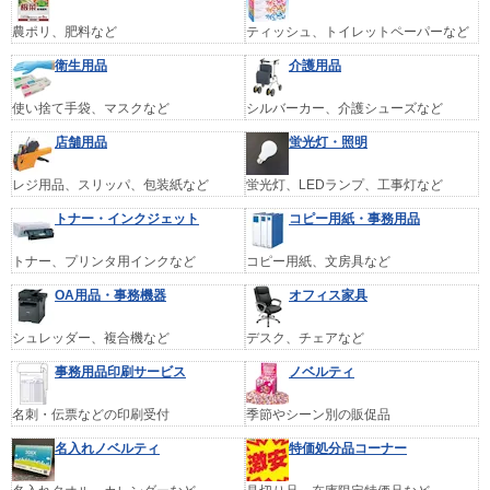
農ポリ、肥料など
ティッシュ、トイレットペーパーなど
衛生用品
介護用品
使い捨て手袋、マスクなど
シルバーカー、介護シューズなど
店舗用品
蛍光灯・照明
レジ用品、スリッパ、包装紙など
蛍光灯、LEDランプ、工事灯など
トナー・インクジェット
コピー用紙・事務用品
トナー、プリンタ用インクなど
コピー用紙、文房具など
OA用品・事務機器
オフィス家具
シュレッダー、複合機など
デスク、チェアなど
事務用品印刷サービス
ノベルティ
名刺・伝票などの印刷受付
季節やシーン別の販促品
名入れノベルティ
特価処分品コーナー