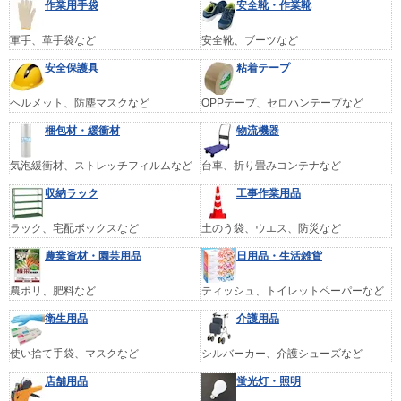
作業用手袋
安全靴・作業靴
軍手、革手袋など
安全靴、ブーツなど
安全保護具
粘着テープ
ヘルメット、防塵マスクなど
OPPテープ、セロハンテープなど
梱包材・緩衝材
物流機器
気泡緩衝材、ストレッチフィルムなど
台車、折り畳みコンテナなど
収納ラック
工事作業用品
ラック、宅配ボックスなど
土のう袋、ウエス、防災など
農業資材・園芸用品
日用品・生活雑貨
農ポリ、肥料など
ティッシュ、トイレットペーパーなど
衛生用品
介護用品
使い捨て手袋、マスクなど
シルバーカー、介護シューズなど
店舗用品
蛍光灯・照明