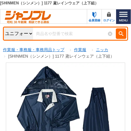
[SHINMEN（シンメン）] 1177 鳶レインウェア（上下組）
カテゴリー一覧
キーワード検索
会員登録
ログイン
お知らせ
特集・キャンペーン一覧
検索
作業服・事務服・事務用品トップ
作業服
ニッカ
初めての方へ
検索条件
[SHINMEN（シンメン）] 1177 鳶レインウェア（上下組）
お問い合わせ
商品カテゴリから選ぶ
サポート＆ヘルプ
商品ステータスで絞る
FAX注文用紙の印刷
キャンペーン
おすすめ
ジャンブレの特長
NEW
売れ筋
新規登録キャンペーン
オリジナル
処分品
名入れ刺繍