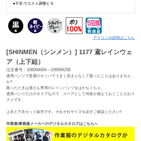
●下衣:ウエスト調整ヒモ
Myページ
見積書
お気に入り
アイコンの説明はこちら
[SHINMEN（シンメン）] 1177 鳶レインウェ
ア（上下組）
注文番号：108094004～108094208
鳶用パンツで普通のカッパでうまく収まらなくて困ったことはありません
か?
困ったときは鳶さん専用のレインパンツをはかなくちゃ。
鳶用パンツだけのタイプなので、スペアとして何枚か揃えておくことがおス
スメです。
上衣と下衣セット販売です。それぞれサイズを必ずご確認ください!!
作業着/事務服メーカーのデジタルカタログはこちらへ