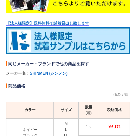
【法人様限定】送料無料で試着貸出し致します
同じメーカー・ブランドで他の商品を探す
メーカー名：
SHINMEN (シンメン)
商品価格
（単位：着）
数量
カラー
サイズ
税込価格
(着)
M
1～
￥6,171
ネイビー
L
ブラック
LL