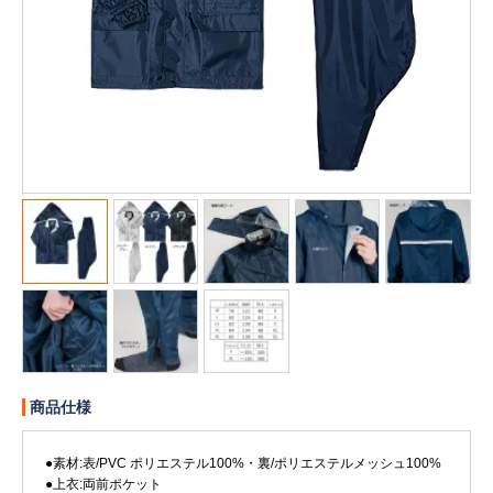
販売終了
販売価格(税抜き)で絞る
メーカーカタログ一覧
円から
円まで
カタログ請求（無料）
試着サンプル無料貸し出し
デジタルカタログ
クイックオーダー
（注文番号からご注文）
商品仕様
ログアウト
●素材:表/PVC ポリエステル100%・裏/ポリエステルメッシュ100%
●上衣:両前ポケット